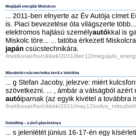
Megújuló energiák Miskolcon
... 2011-ben elnyerte az Év Autója címet
is. Piaci bevezetése óta világszerte több...
elektromos hajtású személy
autó
kkal is g
Miskolc töre... ... tatóba érkezett Miskolcr
japán
csúcstechnikára.
/inet/kosar/hu/cikkek/2011/dec12/megujulo_energ
Mitsubishi-csúcstechnika kerül a Volvókba
... g Stefan Jacoby, jelezve: miért kulcsf
szövetkezni. ... , ámbár a válságból azért
autó
iparnak (az egyik kivétel a továbbra i
/inet/kosar/hu/cikkek/2011/may12/volvo_mitsubish
DeltaWing – a jövő gépsárkánya
... s jelenlétét június 16-17-én egy kísérle