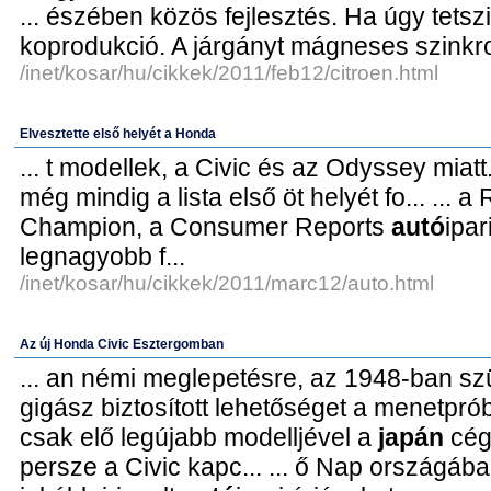
... észében közös fejlesztés. Ha úgy tetszi
koprodukció. A járgányt mágneses szinkro
/inet/kosar/hu/cikkek/2011/feb12/citroen.html
Elvesztette első helyét a Honda
... t modellek, a Civic és az Odyssey miatt
még mindig a lista első öt helyét fo... ... 
Champion, a Consumer Reports
autó
ipar
legnagyobb f...
/inet/kosar/hu/cikkek/2011/marc12/auto.html
Az új Honda Civic Esztergomban
... an némi meglepetésre, az 1948-ban sz
gigász biztosított lehetőséget a menetpróbár
csak elő legújabb modelljével a
japán
cég
persze a Civic kapc... ... ő Nap országá