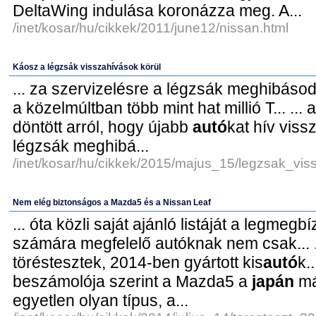
DeltaWing indulása koronázza meg. A...
/inet/kosar/hu/cikkek/2011/june12/nissan.html
Káosz a légzsák visszahívások körül
... za szervizelésre a légzsák meghibásod
a közelmúltban több mint hat millió T... ..
döntött arról, hogy újabb
autó
kat hív viss
légzsák meghibá...
/inet/kosar/hu/cikkek/2015/majus_15/legzsak_vis
Nem elég biztonságos a Mazda5 és a Nissan Leaf
... óta közli saját ajánló listáját a legmeg
számára megfelelő autóknak nem csak... ...
töréstesztek, 2014-ben gyártott kis
autó
k.
beszámolója szerint a Mazda5 a
japán
már
egyetlen olyan típus, a...