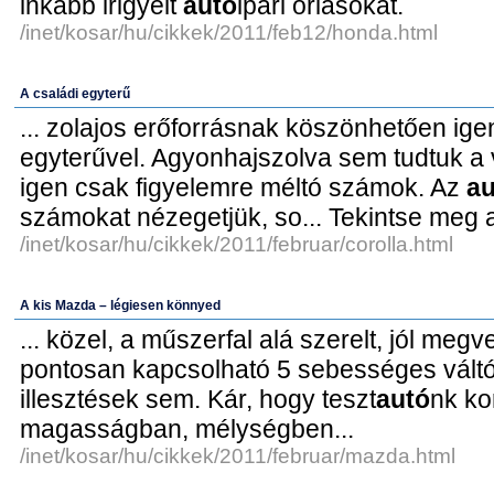
inkább irigyelt
autó
ipari óriásokat.
/inet/kosar/hu/cikkek/2011/feb12/honda.html
A családi egyterű
... zolajos erőforrásnak köszönhetően i
egyterűvel. Agyonhajszolva sem tudtuk a v
igen csak figyelemre méltó számok. Az
au
számokat nézegetjük, so... Tekintse meg
/inet/kosar/hu/cikkek/2011/februar/corolla.html
A kis Mazda – légiesen könnyed
... közel, a műszerfal alá szerelt, jól megv
pontosan kapcsolható 5 sebességes váltó...
illesztések sem. Kár, hogy teszt
autó
nk k
magasságban, mélységben...
/inet/kosar/hu/cikkek/2011/februar/mazda.html