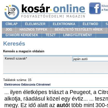
CÍMLAP
ÉLELMISZER
ELEKTRONIKA
ÉLETMÓD
S
JOG
HASZNOS TIPPEK
BÉKÉLTETŐ TESTÜLETI HÍREK
GYAKORI KÉRDÉSEK
TESZT
LINKGYÜJTEMÉNY
Keresés
Keresés a magazin oldalain
Kereső szavak*
Találatok száma: 15
Elektromos Odüsszeia Citroënnel
... ilyen életképes triászt a Peugeot, a Ci
alkotja, ráadásul közel egy évtiz... ... te
megy. Ez idő alatt az
autó
t több mint 300-s