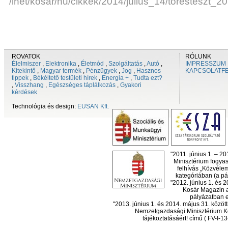
/inet/kosar/hu/cikkek/2014/julius_14/toresteszt_2
ROVATOK
RÓLUNK
Élelmiszer
,
Elektronika
,
Életmód
,
Szolgáltatás
,
Autó
,
IMPRESSZUM
Kitekintő
,
Magyar termék
,
Pénzügyek
,
Jog
,
Hasznos
KAPCSOLATF
tippek
,
Békéltető testületi hírek
,
Energia +
,
Tudta ezt?
,
Visszhang
,
Egészséges táplálkozás
,
Gyakori
kérdések
Technológia és design:
EUSAN Kft.
"2011. június 1. – 2
Minisztérium fogyas
felhívás „Közvéle
kategóriában (a pál
"2012. június 1. és 
Kosár Magazin a
pályázatban el
"2013. június 1. és 2014. május 31. köz
Nemzetgazdasági Minisztérium Ko
tájékoztatásáért! című ( FV-I-1