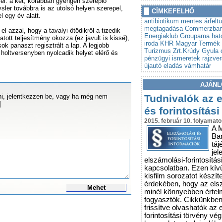
 el: a két, korábban gyengén szereplő
»
ler továbbra is az utolsó helyen szerepel,
Autót venne? Lebuktathatj
CÍMKEFELHŐ
 egy év alatt.
»
Tovább szigorodnak az á
antibiotikum mentes
árfelt
vonatkozó szabályok
megtagadása
Commerzba
 azzal, hogy a tavalyi ötödikről a tizedik
Energiaklub
Groupama
hat
ott teljesítmény okozza (ez javult is kissé),
iroda
KHR
Magyar Termék 
k panaszt regisztrált a lap. A legjobb
Turizmus Zrt.Krúdy Gyula
a holtversenyben nyolcadik helyet elérő és
pénzügyi ismeretek
rajzve
újautó eladás
vámhatár
AJÁNL
i, jelentkezzen be, vagy ha még nem
Tudnivalók az 
]
és forintosítási
2015. február 10. folyamato
A 
Ba
táj
jel
elszámolási-forintosítás
kapcsolatban. Ezen kív
kisfilm sorozatot készít
érdekében, hogy az els
Mehet
minél könnyebben érte
fogyasztók. Cikkünkbe
frissítve olvashatók az 
forintosítási törvény vé