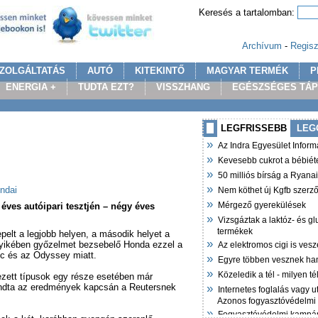
Keresés a tartalomban:
Archívum
-
Regisz
ZOLGÁLTATÁS
AUTÓ
KITEKINTŐ
MAGYAR TERMÉK
P
ENERGIA +
TUDTA EZT?
VISSZHANG
EGÉSZSÉGES TÁ
LEGFRISSEBB
LEG
»
Az Indra Egyesület Infor
»
Kevesebb cukrot a bébiét
»
50 milliós bírság a Ryana
»
ndai
Nem köthet új Kgfb szer
»
Mérgező gyerekülések
ves autóipari tesztjén – négy éves
»
Vizsgáztak a laktóz- és g
termékek
pelt a legjobb helyen, a második helyet a
»
gyikében győzelmet bezsebelő Honda ezzel a
Az elektromos cigi is vesz
vic és az Odyssey miatt.
»
Egyre többen vesznek ha
»
Közeledik a tél - milyen t
rvezett típusok egy része esetében már
»
ondta az eredmények kapcsán a Reutersnek
Internetes foglalás vagy u
Azonos fogyasztóvédelmi
»
Fogyasztóvédelmi kampán