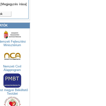
[Megjegyzés írása]
ok
ATÓK
Nemzeti Fejlesztési
Minisztérium
Nemzeti Civil
Alapprogram
st megyei Békéltető
Testület