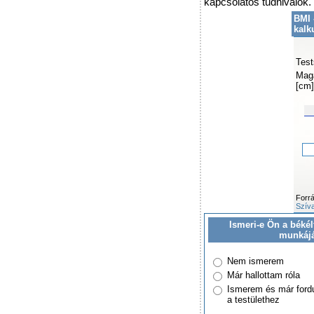
kapcsolatos tudnivalók.
BMI 
kalk
Test
Mag
[cm]
Forr
Szíva
Ismeri-e Ön a békél
munkáj
Nem ismerem
Már hallottam róla
Ismerem és már ford
a testülethez