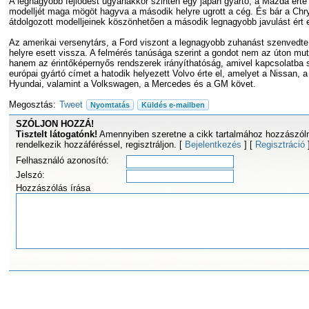
A legnagyobb fejlődést ugyanakkor szintén egy japán gyártó, a Mazda érte
modelljét maga mögöt hagyva a második helyre ugrott a cég. És bár a Chrys
átdolgozott modelljeinek köszönhetően a második legnagyobb javulást ért el
Az amerikai versenytárs, a Ford viszont a legnagyobb zuhanást szenvedte el
helyre esett vissza. A felmérés tanúsága szerint a gondot nem az úton mutat
hanem az érintőképernyős rendszerek irányíthatóság, amivel kapcsolatba so
európai gyártó címet a hatodik helyezett Volvo érte el, amelyet a Nissan, 
Hyundai, valamint a Volkswagen, a Mercedes és a GM követ.
Megosztás:
Tweet
Nyomtatás
Küldés e-mailben
SZÓLJON HOZZÁ!
Tisztelt látogatónk!
Amennyiben szeretne a cikk tartalmához hozzászóln
rendelkezik hozzáféréssel, regisztráljon. [
Bejelentkezés
] [
Regisztráció
Felhasználó azonosító:
Jelszó:
Hozzászólás írása