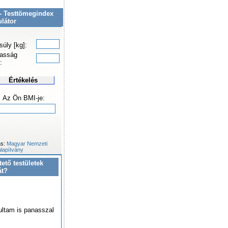
- Testtömegindex
ulátor
súly [kg]:
asság
:
Értékelés
Az Ön BMI-je:
ás:
Magyar Nemzeti
lapítvány
tető testületek
át?
ultam is panasszal