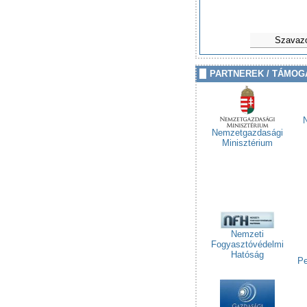
Szavaz
PARTNEREK / TÁMOG
Nemzetgazdasági
Minisztérium
Nemzeti
Fogyasztóvédelmi
Hatóság
Pe