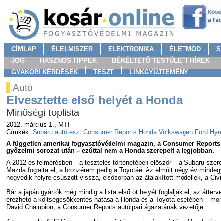
CÍMLAP
ÉLELMISZER
ELEKTRONIKA
ÉLETMÓD
S
JOG
HASZNOS TIPPEK
BÉKÉLTETŐ TESTÜLETI HÍREK
GYAKORI KÉRDÉSEK
TESZT
LINKGYÜJTEMÉNY
Autó
Elvesztette első helyét a Honda
Minőségi toplista
2012. március 1.
, MTI
Címkék:
Subaru
autóteszt
Consumer Reports
Honda
Volkswagen
Ford
Hyu
A független amerikai fogyasztóvédelmi magazin, a Consumer Reports é
győzelmi sorozat után – ezúttal nem a Honda szerepelt a legjobban.
A 2012-es felmérésben – a tesztelés történetében először – a Subaru szere
Mazda foglalta el, a bronzérem pedig a Toyotáé. Az elmúlt négy év minde
negyedik helyre csúszott vissza, elsősorban az átalakított modellek, a Ci
Bár a japán gyártók még mindig a lista első öt helyét foglalják el, az átte
érezhető a költségcsökkentés hatása a Honda és a Toyota esetében – m
David Champion, a Consumer Reports autóipari ágazatának vezetője.