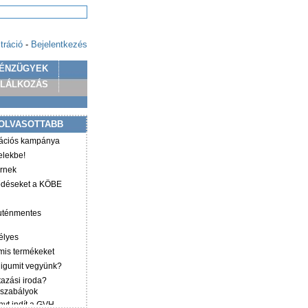
tráció
-
Bejelentkezés
ÉNZÜGYEK
PLÁLKOZÁS
OLVASOTTABB
mációs kampánya
elekbe!
irnek
ződéseket a KÖBE
luténmentes
élyes
mis termékeket
éligumit vegyünk?
tazási iroda?
 szabályok
yt indít a GVH