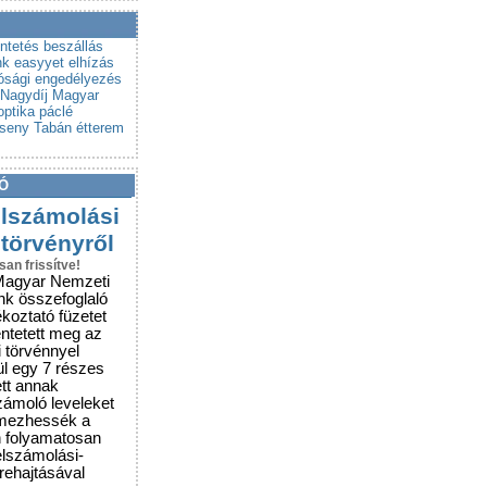
a a csalókat!
rubemutatókra
üntetés
beszállás
nk
easyyet
elhízás
ósági engedélyezés
Nagydíj
Magyar
optika
páclé
rseny
Tabán étterem
Ó
elszámolási
 törvényről
san frissítve!
Magyar Nemzeti
nk összefoglaló
ékoztató füzetet
entetett meg az
i törvénnyel
ül egy 7 részes
ett annak
zámoló leveleket
lmezhessék a
n folyamatosan
elszámolási-
grehajtásával