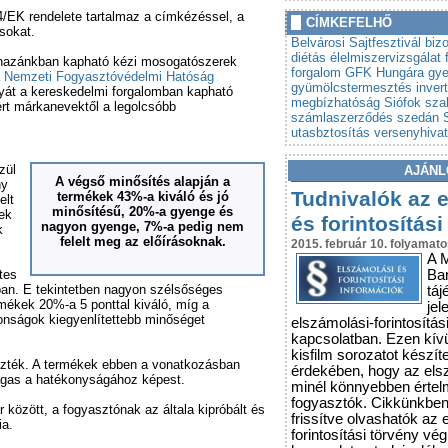
»
4/EK rendelete tartalmaz a címkézéssel, a
Autót venne? Lebuktathatj
CÍMKEFELHŐ
sokat.
»
Tovább szigorodnak az á
Belvárosi Sajtfesztivál
biz
vonatkozó szabályok
diétás
élelmiszervizsgálat
a hazánkban kapható kézi mosogatószerek
forgalom
GFK Hungára
gy
a
Nemzeti Fogyasztóvédelmi Hatóság
gyümölcstermesztés
inver
rgyát a kereskedelmi forgalomban kapható
megbízhatóság
Siófok
sza
ert márkanevektől a legolcsóbb
számlaszerződés
szedán
utasbztosítás
versenyhivata
zül
AJÁNL
A végső minősítés alapján a
ny
Tudnivalók az 
termékek 43%-a kiváló és jó
elt
minősítésű, 20%-a gyenge és
ek
és forintosítási
nagyon gyenge, 7%-a pedig nem
k
felelt meg az előírásoknak.
2015. február 10. folyamato
A 
tes
Ba
an. E tekintetben nagyon szélsőséges
táj
rmékek 20%-a 5 ponttal kiváló, míg a
jel
onságok kiegyenlítettebb minőséget
elszámolási-forintosítás
kapcsolatban. Ezen kív
kisfilm sorozatot készít
ezték. A termékek ebben a vonatkozásban
érdekében, hogy az els
agas a hatékonyságához képest.
minél könnyebben érte
fogyasztók. Cikkünkbe
 között, a fogyasztónak az általa kipróbált és
frissítve olvashatók az 
ia.
forintosítási törvény vé