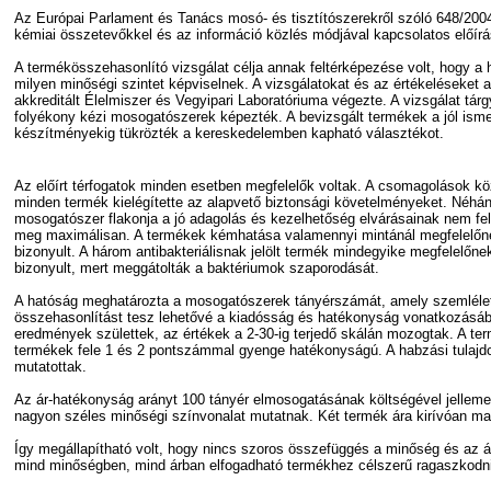
Az Európai Parlament és Tanács mosó- és tisztítószerekről szóló 648/200
kémiai összetevőkkel és az információ közlés módjával kapcsolatos előírá
A termékösszehasonlító vizsgálat célja annak feltérképezése volt, hogy 
milyen minőségi szintet képviselnek. A vizsgálatokat és az értékeléseket 
akkreditált Élelmiszer és Vegyipari Laboratóriuma végezte. A vizsgálat tá
folyékony kézi mosogatószerek képezték. A bevizsgált termékek a jól ism
készítményekig tükrözték a kereskedelemben kapható választékot.
Az előírt térfogatok minden esetben megfelelők voltak. A csomagolások kö
minden termék kielégítette az alapvető biztonsági követelményeket. Néhá
mosogatószer flakonja a jó adagolás és kezelhetőség elvárásainak nem fel
meg maximálisan. A termékek kémhatása valamennyi mintánál megfelelőn
bizonyult. A három antibakteriálisnak jelölt termék mindegyike megfelelőne
bizonyult, mert meggátolták a baktériumok szaporodását.
A hatóság meghatározta a mosogatószerek tányérszámát, amely szemléle
összehasonlítást tesz lehetővé a kiadósság és hatékonyság vonatkozásáb
eredmények születtek, az értékek a 2-30-ig terjedő skálán mozogtak. A te
termékek fele 1 és 2 pontszámmal gyenge hatékonyságú. A habzási tulajd
mutatottak.
Az ár-hatékonyság arányt 100 tányér elmosogatásának költségével jellem
nagyon széles minőségi színvonalat mutatnak. Két termék ára kirívóan m
Így megállapítható volt, hogy nincs szoros összefüggés a minőség és az ár
mind minőségben, mind árban elfogadható termékhez célszerű ragaszkodn