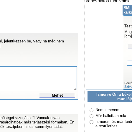
kapcsolatos tudnivalók.
BMI 
kalk
Test
Mag
[cm]
i, jelentkezzen be, vagy ha még nem
]
Forr
Szíva
Ismeri-e Ön a békél
Mehet
munkáj
Nem ismerem
Már hallottam róla
nőségét vizsgálta "? Vannak olyan
Ismerem és már ford
vásárolhatóak más terjasztési formában. Én
a testülethez
nök tesztjében nincs semmilyen adat.