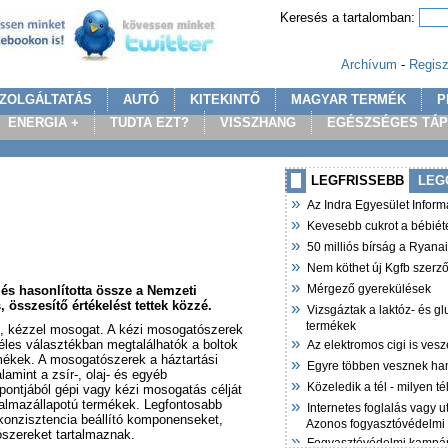
Keresés a tartalomban:
Archívum
-
Regisz
ZOLGÁLTATÁS
AUTÓ
KITEKINTŐ
MAGYAR TERMÉK
P
ENERGIA +
TUDTA EZT?
VISSZHANG
EGÉSZSÉGES TÁ
LEGFRISSEBB
LEG
»
Az Indra Egyesület Infor
»
Kevesebb cukrot a bébiét
»
50 milliós bírság a Ryana
»
Nem köthet új Kgfb szer
»
Mérgező gyerekülések
s hasonlította össze a Nemzeti
 összesítő értékelést tettek közzé.
»
Vizsgáztak a laktóz- és g
termékek
kézzel mosogat. A kézi mosogatószerek
»
zéles választékban megtalálhatók a boltok
Az elektromos cigi is vesz
ermékek. A mosogatószerek a háztartási
»
Egyre többen vesznek ha
mint a zsír-, olaj- és egyéb
»
Közeledik a tél - milyen t
ontjából gépi vagy kézi mosogatás célját
»
halmazállapotú termékek. Legfontosabb
Internetes foglalás vagy u
 konzisztencia beállító komponenseket,
Azonos fogyasztóvédelmi
ószereket tartalmaznak.
»
Fogyasztóvédelmi kampán