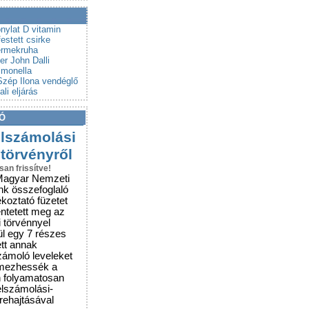
a a csalókat!
rubemutatókra
onylat
D vitamin
festett csirke
ermekruha
ter
John Dalli
lmonella
Szép Ilona vendéglő
li eljárás
Ó
elszámolási
 törvényről
san frissítve!
Magyar Nemzeti
nk összefoglaló
ékoztató füzetet
entetett meg az
i törvénnyel
ül egy 7 részes
ett annak
zámoló leveleket
lmezhessék a
n folyamatosan
elszámolási-
grehajtásával