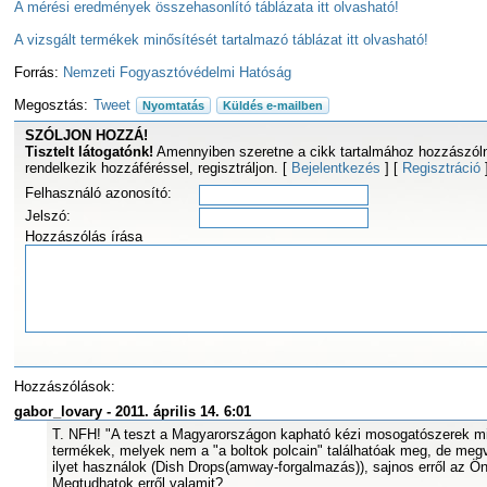
A mérési eredmények összehasonlító táblázata itt olvasható!
A vizsgált termékek minősítését tartalmazó táblázat itt olvasható!
Forrás:
Nemzeti Fogyasztóvédelmi Hatóság
Megosztás:
Tweet
Nyomtatás
Küldés e-mailben
SZÓLJON HOZZÁ!
Tisztelt látogatónk!
Amennyiben szeretne a cikk tartalmához hozzászóln
rendelkezik hozzáféréssel, regisztráljon. [
Bejelentkezés
] [
Regisztráció
Felhasználó azonosító:
Jelszó:
Hozzászólás írása
Hozzászólások:
gabor_lovary - 2011. április 14. 6:01
T. NFH! "A teszt a Magyarországon kapható kézi mosogatószerek mi
termékek, melyek nem a "a boltok polcain" találhatóak meg, de meg
ilyet használok (Dish Drops(amway-forgalmazás)), sajnos erről az Ö
Megtudhatok erről valamit?