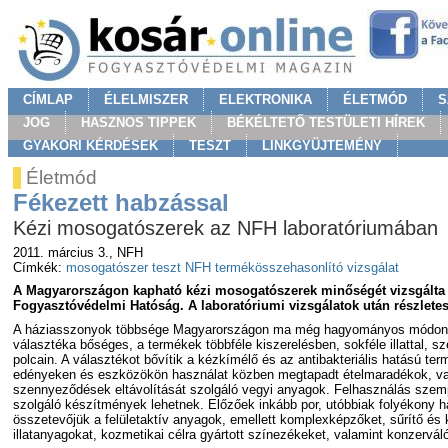
CÍMLAP
ÉLELMISZER
ELEKTRONIKA
ÉLETMÓD
S
JOG
HASZNOS TIPPEK
BÉKÉLTETŐ TESTÜLETI HÍREK
GYAKORI KÉRDÉSEK
TESZT
LINKGYÜJTEMÉNY
Életmód
Fékezett habzással
Kézi mosogatószerek az NFH laboratóriumában
2011. március 3.
, NFH
Címkék:
mosogatószer
teszt
NFH
termékösszehasonlító vizsgálat
A Magyarországon kapható kézi mosogatószerek minőségét vizsgálta é
Fogyasztóvédelmi Hatóság. A laboratóriumi vizsgálatok után részletes,
A háziasszonyok többsége Magyarországon ma még hagyományos módon, 
választéka bőséges, a termékek többféle kiszerelésben, sokféle illattal, s
polcain. A választékot bővítik a kézkímélő és az antibakteriális hatású t
edényeken és eszközökön használat közben megtapadt ételmaradékok, vala
szennyeződések eltávolítását szolgáló vegyi anyagok. Felhasználás szemp
szolgáló készítmények lehetnek. Előzőek inkább por, utóbbiak folyékony 
összetevőjük a felületaktív anyagok, emellett komplexképzőket, sűrítő és
illatanyagokat, kozmetikai célra gyártott színezékeket, valamint konzervál