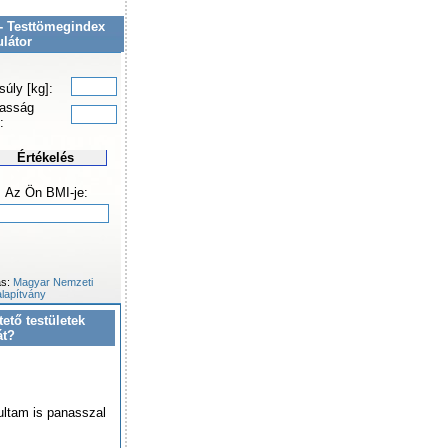
- Testtömegindex
ulátor
súly [kg]:
asság
:
Értékelés
Az Ön BMI-je:
ás:
Magyar Nemzeti
lapítvány
tető testületek
át?
ultam is panasszal