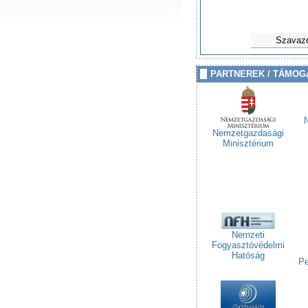
Szavaz
PARTNEREK / TÁMOG
Nemzetgazdasági
Minisztérium
Nemzeti
Fogyasztóvédelmi
Hatóság
Pe