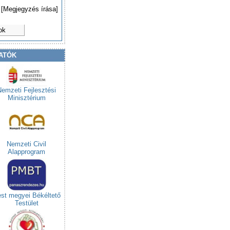
[Megjegyzés írása]
ok
ATÓK
Nemzeti Fejlesztési
Minisztérium
Nemzeti Civil
Alapprogram
st megyei Békéltető
Testület