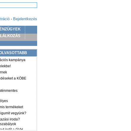
tráció
-
Bejelentkezés
ÉNZÜGYEK
PLÁLKOZÁS
OLVASOTTABB
mációs kampánya
elekbe!
irnek
ződéseket a KÖBE
luténmentes
élyes
mis termékeket
éligumit vegyünk?
tazási iroda?
 szabályok
yt indít a GVH