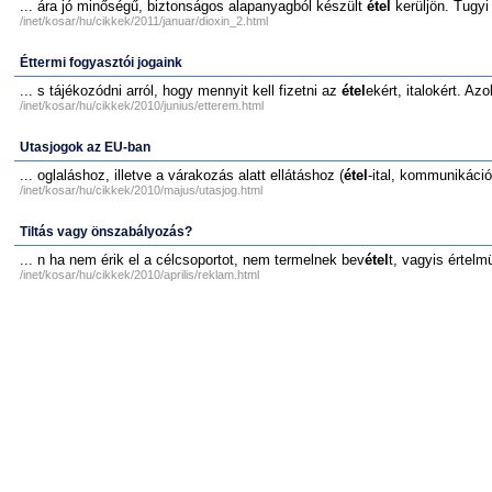
... ára jó minőségű, biztonságos alapanyagból készült
étel
kerüljön. Tugyi 
/inet/kosar/hu/cikkek/2011/januar/dioxin_2.html
Éttermi fogyasztói jogaink
... s tájékozódni arról, hogy mennyit kell fizetni az
étel
ekért, italokért. Az
/inet/kosar/hu/cikkek/2010/junius/etterem.html
Utasjogok az EU-ban
... oglaláshoz, illetve a várakozás alatt ellátáshoz (
étel
-ital, kommunikáci
/inet/kosar/hu/cikkek/2010/majus/utasjog.html
Tiltás vagy önszabályozás?
... n ha nem érik el a célcsoportot, nem termelnek bev
étel
t, vagyis értelm
/inet/kosar/hu/cikkek/2010/aprilis/reklam.html