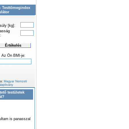
- Testtömegindex
ulátor
súly [kg]:
asság
:
Értékelés
Az Ön BMI-je:
ás:
Magyar Nemzeti
lapítvány
tető testületek
át?
ultam is panasszal