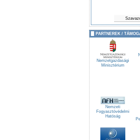
Szavaz
PARTNEREK / TÁMOG
Nemzetgazdasági
Minisztérium
Nemzeti
Fogyasztóvédelmi
Hatóság
Pe