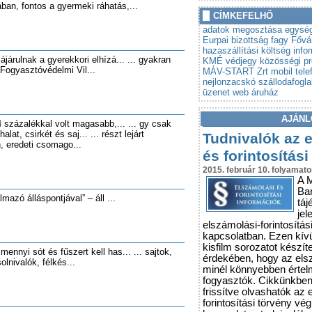
an, fontos a gyermeki ráhatás,...
»
Autót venne? Lebuktathatj
CÍMKEFELHŐ
»
Tovább szigorodnak az á
adatok megosztása
egysé
vonatkozó szabályok
Eurpai bizottság
fagy
Fővá
hazaszállítási költség
info
ájárulnak a gyerekkori elhízá... ... gyakran
KMÉ védjegy
közösségi pr
 Fogyasztóvédelmi Vil...
MÁV-START Zrt
mobil tele
nejlonzacskó
szállodafogla
üzenet
web áruház
AJÁNL
 százalékkal volt magasabb,... ... gy csak
alat, csirkét és saj... ... részt lejárt
Tudnivalók az 
, eredeti csomago...
és forintosítási
2015. február 10. folyamato
A 
Ba
lmazó álláspontjával” – áll ...
táj
jel
elszámolási-forintosítás
kapcsolatban. Ezen kív
kisfilm sorozatot készít
ennyi sót és fűszert kell has... ... sajtok,
érdekében, hogy az els
lnivalók, félkés...
minél könnyebben érte
fogyasztók. Cikkünkbe
frissítve olvashatók az 
forintosítási törvény vé