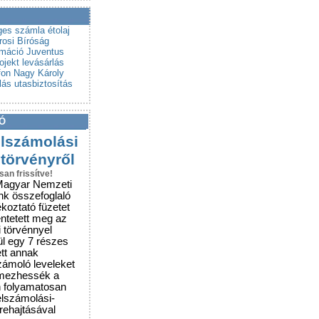
a a csalókat!
rubemutatókra
ges számla
étolaj
rosi Bíróság
rmáció
Juventus
ojekt
levásárlás
fon
Nagy Károly
lás
utasbiztosítás
Ó
elszámolási
 törvényről
san frissítve!
Magyar Nemzeti
nk összefoglaló
ékoztató füzetet
entetett meg az
i törvénnyel
ül egy 7 részes
ett annak
zámoló leveleket
lmezhessék a
n folyamatosan
elszámolási-
grehajtásával