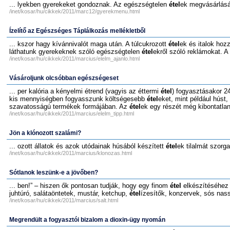
... lyekben gyerekeket gondoznak. Az egészségtelen
étel
ek megvásárlásáb
/inet/kosar/hu/cikkek/2011/marc12/gyerekmenu.html
Ízelítő az Egészséges Táplálkozás mellékletből
... kszor hagy kívánnivalót maga után. A túlcukrozott
étel
ek és italok hozz
láthatunk gyerekeknek szóló egészségtelen
étel
ekről szóló reklámokat. A
/inet/kosar/hu/cikkek/2011/marcius/elelm_ajanlo.html
Vásároljunk olcsóbban egészségeset
... per kalória a kényelmi étrend (vagyis az éttermi
étel
) fogyasztásakor 24
kis mennyiségben fogyasszunk költségesebb
étel
eket, mint például húst, h
szavatosságú termékek formájában. Az
étel
ek egy részét még kibontatlan
/inet/kosar/hu/cikkek/2011/marcius/elelm_tipp.html
Jön a klónozott szalámi?
... ozott állatok és azok utódainak húsából készített
étel
ek tilalmát szorga
/inet/kosar/hu/cikkek/2011/marcius/klonozas.html
Sótlanok leszünk-e a jövőben?
... ben!” – hiszen ők pontosan tudják, hogy egy finom
étel
elkészítéséhez m
juhtúró, salátaöntetek, mustár, ketchup,
étel
ízesítők, konzervek, sós nasso
/inet/kosar/hu/cikkek/2011/marcius/salt.html
Megrendült a fogyasztói bizalom a dioxin-ügy nyomán