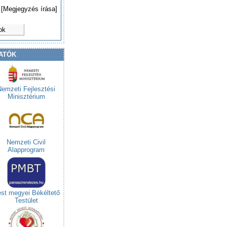
[Megjegyzés írása]
ok
ATÓK
Nemzeti Fejlesztési
Minisztérium
Nemzeti Civil
Alapprogram
st megyei Békéltető
Testület