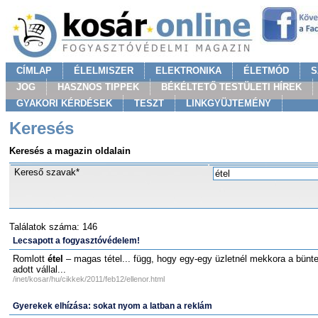
CÍMLAP
ÉLELMISZER
ELEKTRONIKA
ÉLETMÓD
S
JOG
HASZNOS TIPPEK
BÉKÉLTETŐ TESTÜLETI HÍREK
GYAKORI KÉRDÉSEK
TESZT
LINKGYÜJTEMÉNY
Keresés
Keresés a magazin oldalain
Kereső szavak*
Találatok száma: 146
Lecsapott a fogyasztóvédelem!
Romlott
étel
– magas tétel... függ, hogy egy-egy üzletnél mekkora a bünte
adott vállal...
/inet/kosar/hu/cikkek/2011/feb12/ellenor.html
Gyerekek elhízása: sokat nyom a latban a reklám