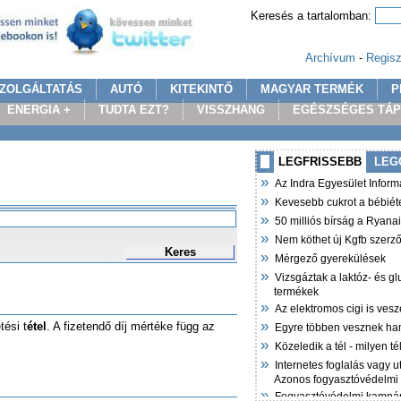
Keresés a tartalomban:
Archívum
-
Regisz
ZOLGÁLTATÁS
AUTÓ
KITEKINTŐ
MAGYAR TERMÉK
P
ENERGIA +
TUDTA EZT?
VISSZHANG
EGÉSZSÉGES TÁ
LEGFRISSEBB
LEG
»
Az Indra Egyesület Infor
»
Kevesebb cukrot a bébiét
»
50 milliós bírság a Ryana
»
Nem köthet új Kgfb szer
Keres
»
Mérgező gyerekülések
»
Vizsgáztak a laktóz- és g
termékek
»
Az elektromos cigi is vesz
»
tési t
étel
. A fizetendő díj mértéke függ az
Egyre többen vesznek ha
»
Közeledik a tél - milyen t
»
Internetes foglalás vagy u
Azonos fogyasztóvédelmi
»
Fogyasztóvédelmi kampán