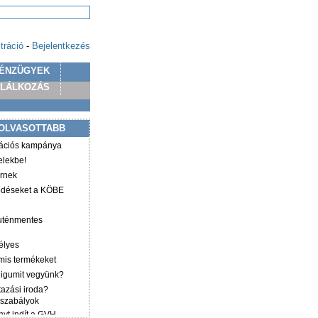
tráció
-
Bejelentkezés
ÉNZÜGYEK
PLÁLKOZÁS
OLVASOTTABB
mációs kampánya
elekbe!
irnek
ződéseket a KÖBE
luténmentes
élyes
mis termékeket
éligumit vegyünk?
tazási iroda?
 szabályok
yt indít a GVH