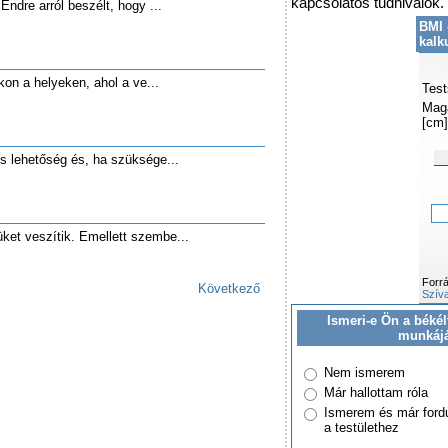
kapcsolatos tudnivalók.
Endre arról beszélt, hogy ...
BMI 
kalk
okon a helyeken, ahol a ve...
Test
Mag
[cm]
ós lehetőség és, ha szüksége...
üket veszítik. Emellett szembe...
Forr
Következő
Szíva
Ismeri-e Ön a békél
munkáj
Nem ismerem
Már hallottam róla
Ismerem és már ford
a testülethez