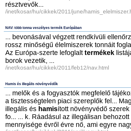
résztvevők...
/inet/kosar/hu/cikkek/2011/june/hamis_elelmiszer.
NAV: több tonna veszélyes termék Európában
... bevonásával végzett rendkívüli ellen
rossz minőségű élelmiszerek tonnáit fogla.
Az Európa-szerte lefoglalt
termékek
listá
borok vezetik, ...
/inet/kosar/hu/cikkek/2011/feb12/nav.html
Hamis és illegális növényvédők
... melők és a fogyasztók megfelelő tájéko
a tisztességtelen piaci szereplők fel... Ma
illegális és
hamis
ított növényvédő szerek 
fo... ... k. Ráadásul az illegálisan behozot
mennyisége évről évre nő, ami egyre nagy