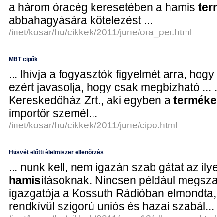
a három óracég keresetében a hamis
ter
abbahagyására kötelezést ...
/inet/kosar/hu/cikkek/2011/june/ora_per.html
MBT cipők
... lhívja a fogyasztók figyelmét arra, hog
ezért javasolja, hogy csak megbízható ... ..
Kereskedőház Zrt., aki egyben a
terméke
importőr személ...
/inet/kosar/hu/cikkek/2011/june/cipo.html
Húsvét előtti élelmiszer ellenőrzés
... nunk kell, nem igazán szab gátat az ily
hamis
ításoknak. Nincsen például megszab
igazgatója a Kossuth Rádióban elmondta, 
rendkívül szigorú uniós és hazai szabál...