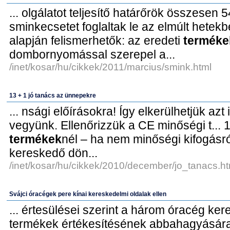
... olgálatot teljesítő határőrök összesen
sminkecsetet foglaltak le az elmúlt hetekbe
alapján felismerhetők: az eredeti
terméke
dombornyomással szerepel a...
/inet/kosar/hu/cikkek/2011/marcius/smink.html
13 + 1 jó tanács az ünnepekre
... nsági előírásokra! Így elkerülhetjük azt
vegyünk. Ellenőrizzük a CE minőségi t... 1
termékek
nél – ha nem minőségi kifogásró
kereskedő dön...
/inet/kosar/hu/cikkek/2010/december/jo_tanacs.ht
Svájci óracégek pere kínai kereskedelmi oldalak ellen
... értesülései szerint a három óracég ke
termékek értékesítésének abbahagyására köt