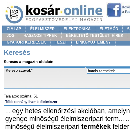
CÍMLAP
ÉLELMISZER
ELEKTRONIKA
ÉLETMÓD
S
JOG
HASZNOS TIPPEK
BÉKÉLTETŐ TESTÜLETI HÍREK
GYAKORI KÉRDÉSEK
TESZT
LINKGYÜJTEMÉNY
Keresés
Keresés a magazin oldalain
Kereső szavak*
Találatok száma: 51
Több tonnányi hamis élelmiszer
... egy hetes ellenőrzési akcióban, amely
gyenge minőségű élelmiszeripari term... ..
minőségű élelmiszeripari
termékek
felder