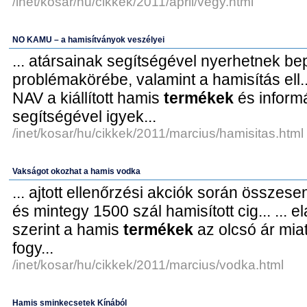
/inet/kosar/hu/cikkek/2011/april/vegy.html
NO KAMU – a hamisítványok veszélyei
... atársainak segítségével nyerhetnek bep
problémakörébe, valamint a hamisítás ell..
NAV a kiállított hamis
termékek
és inform
segítségével igyek...
/inet/kosar/hu/cikkek/2011/marcius/hamisitas.html
Vakságot okozhat a hamis vodka
... ajtott ellenőrzési akciók során összesen
és mintegy 1500 szál hamisított cig... ... 
szerint a hamis
termékek
az olcsó ár mia
fogy...
/inet/kosar/hu/cikkek/2011/marcius/vodka.html
Hamis sminkecsetek Kínából