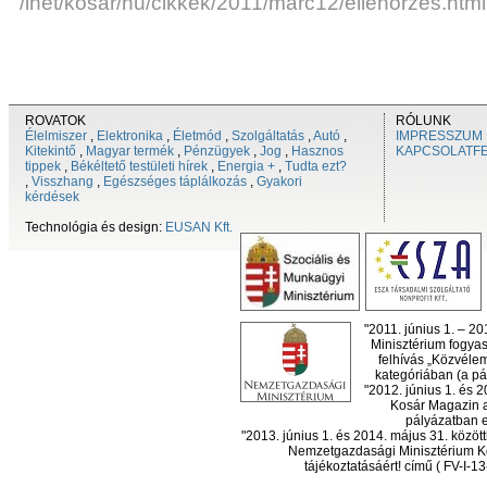
/inet/kosar/hu/cikkek/2011/marc12/ellenorzes.html
ROVATOK
RÓLUNK
Élelmiszer
,
Elektronika
,
Életmód
,
Szolgáltatás
,
Autó
,
IMPRESSZUM
Kitekintő
,
Magyar termék
,
Pénzügyek
,
Jog
,
Hasznos
KAPCSOLATF
tippek
,
Békéltető testületi hírek
,
Energia +
,
Tudta ezt?
,
Visszhang
,
Egészséges táplálkozás
,
Gyakori
kérdések
Technológia és design:
EUSAN Kft.
"2011. június 1. – 2
Minisztérium fogyas
felhívás „Közvéle
kategóriában (a pál
"2012. június 1. és 
Kosár Magazin a
pályázatban el
"2013. június 1. és 2014. május 31. köz
Nemzetgazdasági Minisztérium Ko
tájékoztatásáért! című ( FV-I-1