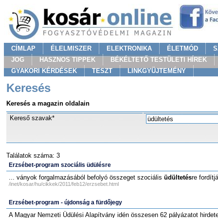
CÍMLAP
ÉLELMISZER
ELEKTRONIKA
ÉLETMÓD
S
JOG
HASZNOS TIPPEK
BÉKÉLTETŐ TESTÜLETI HÍREK
GYAKORI KÉRDÉSEK
TESZT
LINKGYÜJTEMÉNY
Keresés
Keresés a magazin oldalain
Kereső szavak*
Találatok száma: 3
Erzsébet-program szociális üdülésre
... ványok forgalmazásából befolyó összeget szociális
üdültetés
re fordít
/inet/kosar/hu/cikkek/2011/feb12/erzsebet.html
Erzsébet-program - újdonság a fürdőjegy
A Magyar Nemzeti Üdülési Alapítvány idén összesen 62 pályázatot hirdete