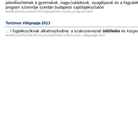
jelentkezhetnek a gyermekek, nagycsaládosok, nyugdíjasok és a fogyaték
program szóvivője szerdán budapesti sajtótájékoztatón.
/inet/kosar/hu/cikkek/2011/januar0/erzsebet_program.html
Turizmus Világnapja 2013
... l foglalkozóknak alkalmazkodnia: a szakszervezeti
üdültetés
és központ
/inet/kosar/hu/cikkek/2011/szeptember13/turizmus_vilagnapja.html