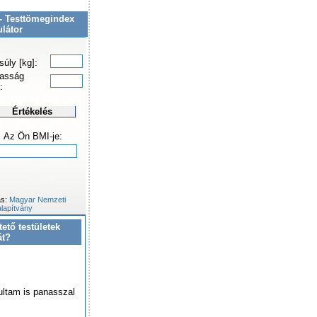
- Testtömegindex
ulátor
súly [kg]:
asság
:
Értékelés
Az Ön BMI-je:
ás:
Magyar Nemzeti
lapítvány
tető testületek
át?
ultam is panasszal