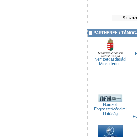
Szavaz
PARTNEREK / TÁMOG
Nemzetgazdasági
Minisztérium
Nemzeti
Fogyasztóvédelmi
Hatóság
Pe