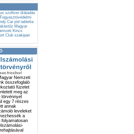
a a csalókat!
rubemutatókra
rus szoftver
díátadás
Fogyasztóvédelmi
Indy Car
jód tabletta
lakástűz
Magyar
emzeti Kincs
ort Club
szakipari
Ó
elszámolási
 törvényről
san frissítve!
Magyar Nemzeti
nk összefoglaló
ékoztató füzetet
entetett meg az
i törvénnyel
ül egy 7 részes
ett annak
zámoló leveleket
lmezhessék a
n folyamatosan
elszámolási-
grehajtásával