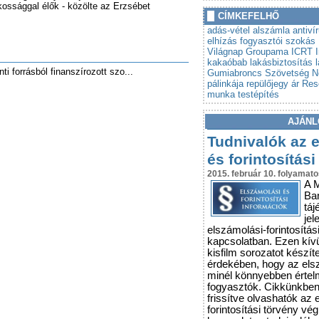
ossággal élők - közölte az Erzsébet
»
Autót venne? Lebuktathatj
CÍMKEFELHŐ
»
Tovább szigorodnak az á
adás-vétel
alszámla
antiví
vonatkozó szabályok
elhízás
fogyasztói szokás
Világnap
Groupama
ICRT
kakaóbab
lakásbiztosítás
i forrásból finanszírozott szo...
Gumiabroncs Szövetség
N
pálinkája
repülőjegy ár
Res
munka
testépítés
AJÁNL
Tudnivalók az 
és forintosítási
2015. február 10. folyamato
A 
Ba
táj
jel
elszámolási-forintosítás
kapcsolatban. Ezen kív
kisfilm sorozatot készít
érdekében, hogy az els
minél könnyebben érte
fogyasztók. Cikkünkbe
frissítve olvashatók az 
forintosítási törvény vé