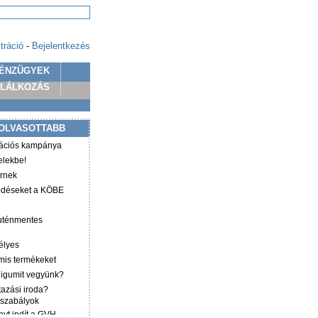
tráció
-
Bejelentkezés
ÉNZÜGYEK
PLÁLKOZÁS
OLVASOTTABB
mációs kampánya
elekbe!
irnek
ződéseket a KÖBE
luténmentes
élyes
mis termékeket
éligumit vegyünk?
tazási iroda?
 szabályok
yt indít a GVH