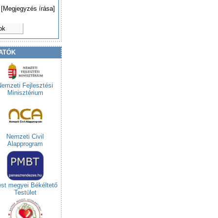
[Megjegyzés írása]
ok
ATÓK
Nemzeti Fejlesztési
Minisztérium
Nemzeti Civil
Alapprogram
st megyei Békéltető
Testület