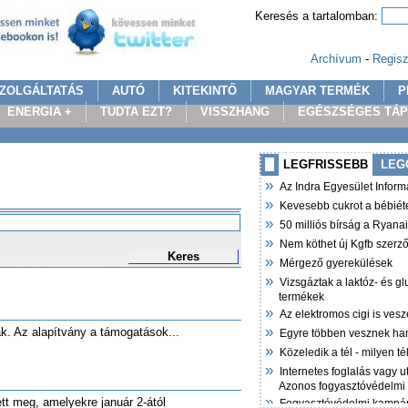
Keresés a tartalomban:
Archívum
-
Regisz
ZOLGÁLTATÁS
AUTÓ
KITEKINTŐ
MAGYAR TERMÉK
P
ENERGIA +
TUDTA EZT?
VISSZHANG
EGÉSZSÉGES TÁ
LEGFRISSEBB
LEG
»
Az Indra Egyesület Infor
»
Kevesebb cukrot a bébiét
»
50 milliós bírság a Ryana
»
Nem köthet új Kgfb szer
Keres
»
Mérgező gyerekülések
»
Vizsgáztak a laktóz- és g
termékek
»
Az elektromos cigi is vesz
»
ják. Az alapítvány a támogatások...
Egyre többen vesznek ha
»
Közeledik a tél - milyen t
»
Internetes foglalás vagy u
Azonos fogyasztóvédelmi
»
tt meg, amelyekre január 2-ától
Fogyasztóvédelmi kampán