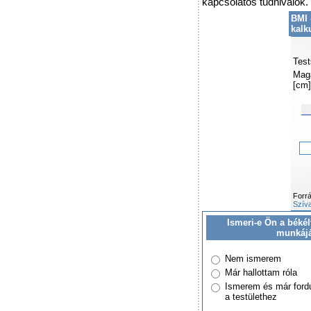
kapcsolatos tudnivalók.
BMI 
kalk
Test
Mag
[cm]
Forr
Szíva
Ismeri-e Ön a békél
munkáj
Nem ismerem
Már hallottam róla
Ismerem és már ford
a testülethez