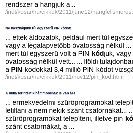
rendszer a hangjuk a...
/inet/kosar/hu/cikkek/2011/june12/hangfelismeres
Ne használjunk túl egyszerű PIN kódot!
... ettek áldozatok, például mert túl egysz
vagy a legalapvetőbb óvatosság nélkül ... .
mert túl egyszerű volt a PIN-
kód
juk, vagy
óvatosság nélkül vett... ... lföldi tulajdon
a
PIN
-kódokkal 3,4 millió PIN-kódot vizsgál
/inet/kosar/hu/cikkek/2011/nov12/pin_kod.html
A nulla forintért kínált mobilnak is van ára
... ermekvédelmi szűrőprogramokat telepíte
letiltani a nem nekik szánt csatornákat... .
szűrőprogramokat telepíteni, illetve pin-
k
szánt csatornákat, a ...