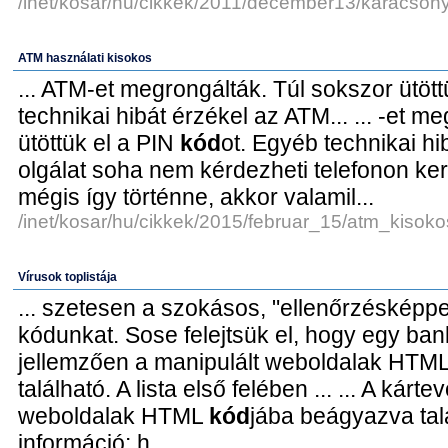
/inet/kosar/hu/cikkek/2011/december13/karacsony
ATM használati kisokos
... ATM-et megrongálták. Túl sokszor ütött
technikai hibát érzékel az ATM... ... -et m
ütöttük el a PIN
kód
ot. Egyéb technikai hi
olgálat soha nem kérdezheti telefonon ke
mégis így történne, akkor valamil...
/inet/kosar/hu/cikkek/2015/februar_15/atm_kisoko
Vírusok toplistája
... szetesen a szokásos, "ellenőrzésképpe
kódunkat. Sose felejtsük el, hogy egy bank 
jellemzően a manipulált weboldalak HTM
található. A lista első felében ... ... A kár
weboldalak HTML
kód
jába beágyazva tal
információ: h...