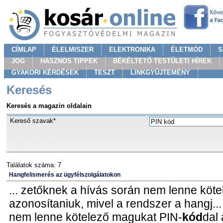
CÍMLAP
ÉLELMISZER
ELEKTRONIKA
ÉLETMÓD
S
JOG
HASZNOS TIPPEK
BÉKÉLTETŐ TESTÜLETI HÍREK
GYAKORI KÉRDÉSEK
TESZT
LINKGYÜJTEMÉNY
Keresés
Keresés a magazin oldalain
Kereső szavak*
Találatok száma: 7
Hangfelismerés az ügyfélszolgálatokon
... zetőknek a hívás során nem lenne kö
azonosítaniuk, mivel a rendszer a hangj...
nem lenne kötelező magukat PIN-
kód
dal 