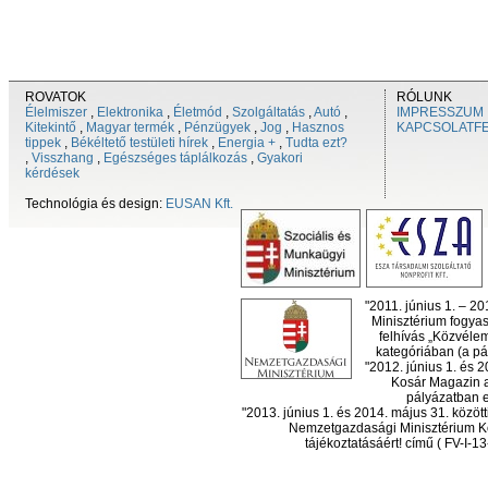
ROVATOK
RÓLUNK
Élelmiszer
,
Elektronika
,
Életmód
,
Szolgáltatás
,
Autó
,
IMPRESSZUM
Kitekintő
,
Magyar termék
,
Pénzügyek
,
Jog
,
Hasznos
KAPCSOLATF
tippek
,
Békéltető testületi hírek
,
Energia +
,
Tudta ezt?
,
Visszhang
,
Egészséges táplálkozás
,
Gyakori
kérdések
Technológia és design:
EUSAN Kft.
"2011. június 1. – 2
Minisztérium fogyas
felhívás „Közvéle
kategóriában (a pál
"2012. június 1. és 
Kosár Magazin a
pályázatban el
"2013. június 1. és 2014. május 31. köz
Nemzetgazdasági Minisztérium Ko
tájékoztatásáért! című ( FV-I-1