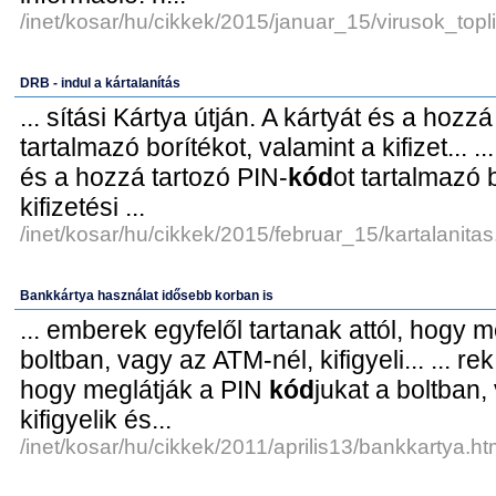
/inet/kosar/hu/cikkek/2015/januar_15/virusok_topli
DRB - indul a kártalanítás
... sítási Kártya útján. A kártyát és a hozz
tartalmazó borítékot, valamint a kifizet... ..
és a hozzá tartozó PIN-
kód
ot tartalmazó 
kifizetési ...
/inet/kosar/hu/cikkek/2015/februar_15/kartalanitas
Bankkártya használat idősebb korban is
... emberek egyfelől tartanak attól, hogy 
boltban, vagy az ATM-nél, kifigyeli... ... rek
hogy meglátják a PIN
kód
jukat a boltban
kifigyelik és...
/inet/kosar/hu/cikkek/2011/aprilis13/bankkartya.ht