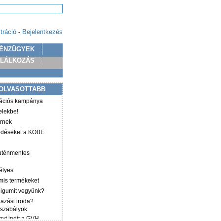
tráció
-
Bejelentkezés
ÉNZÜGYEK
PLÁLKOZÁS
OLVASOTTABB
mációs kampánya
elekbe!
irnek
ződéseket a KÖBE
luténmentes
élyes
mis termékeket
éligumit vegyünk?
tazási iroda?
 szabályok
yt indít a GVH