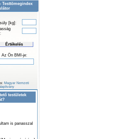
- Testtömegindex
ulátor
súly [kg]:
asság
:
Értékelés
Az Ön BMI-je:
ás:
Magyar Nemzeti
lapítvány
tető testületek
át?
ultam is panasszal