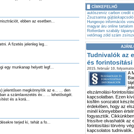
»
Autót venne? Lebuktathatj
CÍMKEFELHŐ
»
Tovább szigorodnak az á
autószerviz
carbon credit
c
vonatkozó szabályok
Zsuzsanna
gújtáskapcsoló
inisztrációt, ebben az esetben...
Hungexpo
információs von
magyar áru
online tartalom
Rotterdam
szabály
tápanya
vetőmag
zöld szám
zsírsz
etni. A fizetés jelenleg leg...
AJÁNL
Tudnivalók az 
és forintosítási
egi egy munkanap helyett legf...
2015. február 10. folyamato
A 
Ba
táj
jel
 jelentősen megkönnyítik az e... ... den
elszámolási-forintosítás
ában a számlavezetés év... ... lehetőségét.
kapcsolatban. Ezen kív
tést és a korá...
kisfilm sorozatot készít
érdekében, hogy az els
minél könnyebben érte
fogyasztók. Cikkünkbe
frissítve olvashatók az 
ésekre terjed ki, tehát a fo...
forintosítási törvény vé
kapcsolatos tudnivalók.