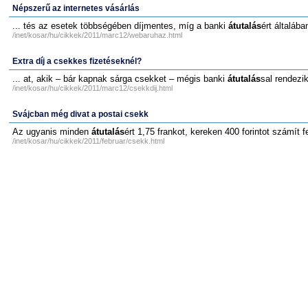
Népszerű az internetes vásárlás
... tés az esetek többségében díjmentes, míg a banki
átutalás
ért általába
/inet/kosar/hu/cikkek/2011/marc12/webaruhaz.html
Extra díj a csekkes fizetéseknél?
... at, akik – bár kapnak sárga csekket – mégis banki
átutalás
sal rendezi
/inet/kosar/hu/cikkek/2011/marc12/csekkdij.html
Svájcban még divat a postai csekk
Az ugyanis minden
átutalás
ért 1,75 frankot, kereken 400 forintot számít 
/inet/kosar/hu/cikkek/2011/februar/csekk.html