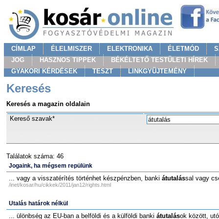
CÍMLAP
ÉLELMISZER
ELEKTRONIKA
ÉLETMÓD
S
JOG
HASZNOS TIPPEK
BÉKÉLTETŐ TESTÜLETI HÍREK
GYAKORI KÉRDÉSEK
TESZT
LINKGYÜJTEMÉNY
Keresés
Keresés a magazin oldalain
Kereső szavak*
Találatok száma: 46
Jogaink, ha mégsem repülünk
... vagy a visszatérítés történhet készpénzben, banki
átutalás
sal vagy cs
/inet/kosar/hu/cikkek/2011/jan12/rights.html
Utalás határok nélkül
... ülönbség az EU-ban a belföldi és a külföldi banki
átutalás
ok között, ut