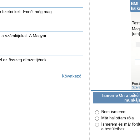
BMI 
kalk
n fizetni kell. Ennél még mag...
Test
Mag
[cm]
k a számlájukat. A Magyar ...
fel az összeg címzettjének....
Következő
Forr
Szíva
Ismeri-e Ön a békél
munkáj
Nem ismerem
Már hallottam róla
Ismerem és már ford
a testülethez