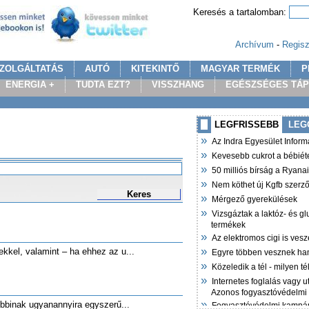
Keresés a tartalomban:
Archívum
-
Regisz
ZOLGÁLTATÁS
AUTÓ
KITEKINTŐ
MAGYAR TERMÉK
P
ENERGIA +
TUDTA EZT?
VISSZHANG
EGÉSZSÉGES TÁ
LEGFRISSEBB
LEG
»
Az Indra Egyesület Infor
»
Kevesebb cukrot a bébiét
»
50 milliós bírság a Ryana
»
Nem köthet új Kgfb szer
Keres
»
Mérgező gyerekülések
»
Vizsgáztak a laktóz- és g
termékek
»
Az elektromos cigi is vesz
»
ekkel, valamint – ha ehhez az u...
Egyre többen vesznek ha
»
Közeledik a tél - milyen t
»
Internetes foglalás vagy u
Azonos fogyasztóvédelmi
»
óbbinak ugyanannyira egyszerű...
Fogyasztóvédelmi kampán