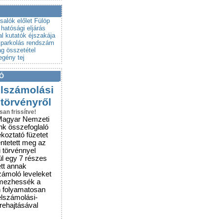
a a csalókat!
rubemutatókra
salók
előlet
Fülöp
hatósági eljárás
al
kutatók éjszakája
parkolás
rendszám
g összetétel
egény tej
Ó
elszámolási
 törvényről
san frissítve!
Magyar Nemzeti
nk összefoglaló
ékoztató füzetet
entetett meg az
i törvénnyel
ül egy 7 részes
ett annak
zámoló leveleket
lmezhessék a
n folyamatosan
elszámolási-
grehajtásával