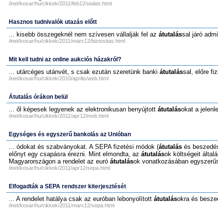
/inet/kosar/hu/cikkek/2011/feb12/utalas.html
Hasznos tudnivalók utazás előtt
... kisebb összegeknél nem szívesen vállalják fel az
átutalás
sal járó adm
/inet/kosar/hu/cikkek/2011/marc12/biztositas.html
Mit kell tudni az online aukciós házakról?
... utárcéges utánvét, s csak ezután szeretünk banki
átutalás
sal, előre fiz
/inet/kosar/hu/cikkek/2010/aprilis/web.html
Átutalás órákon belül
... ől képesek legyenek az elektronikusan benyújtott
átutalás
okat a jelenl
/inet/kosar/hu/cikkek/2011/apr12/mnb.html
Egységes és egyszerű bankolás az Unióban
... ódokat és szabványokat. A SEPA fizetési módok (
átutalás
és beszedés)
előnyt egy csapásra érezni. Mint elmondta, az
átutalás
ok költségeit által
Magyarországon a rendelet az euró
átutalás
ok vonatkozásában egyszerűsí
/inet/kosar/hu/cikkek/2011/apr12/sepa.html
Elfogadták a SEPA rendszer kiterjesztését
... A rendelet hatálya csak az euróban lebonyolított
átutalás
okra és beszed
/inet/kosar/hu/cikkek/2011/marc12/sepa.html