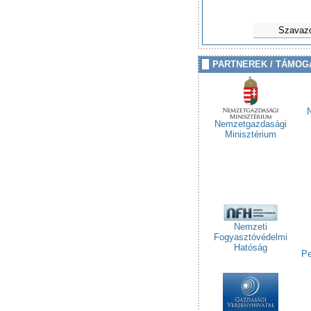
Szavaz
PARTNEREK / TÁMOG
Nemzetgazdasági
Minisztérium
Nemzeti
Fogyasztóvédelmi
Hatóság
Pe