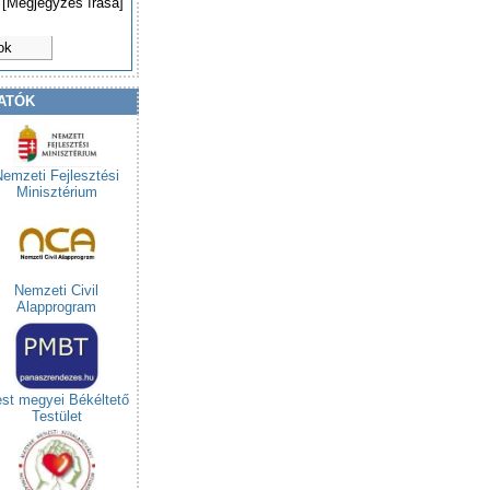
[Megjegyzés írása]
ok
ATÓK
Nemzeti Fejlesztési
Minisztérium
Nemzeti Civil
Alapprogram
st megyei Békéltető
Testület