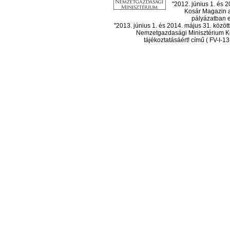
"2012. június 1. és 
Kosár Magazin a
pályázatban el
"2013. június 1. és 2014. május 31. köz
Nemzetgazdasági Minisztérium Ko
tájékoztatásáért! című ( FV-I-1