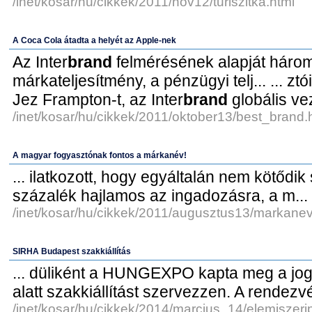
/inet/kosar/hu/cikkek/2011/nov12/turiszitka.html
A Coca Cola átadta a helyét az Apple-nek
Az Inter
brand
felmérésének alapját három
márkateljesítmény, a pénzügyi telj... ... zt
Jez Frampton-t, az Inter
brand
globális ve
/inet/kosar/hu/cikkek/2011/oktober13/best_brand.
A magyar fogyasztónak fontos a márkanév!
... ilatkozott, hogy egyáltalán nem kötőd
százalék hajlamos az ingadozásra, a m...
/inet/kosar/hu/cikkek/2011/augusztus13/markanev
SIRHA Budapest szakkiállítás
... düliként a HUNGEXPO kapta meg a jo
alatt szakkiállítást szervezzen. A rendezvé
/inet/kosar/hu/cikkek/2014/marcius_14/elemiszeripa