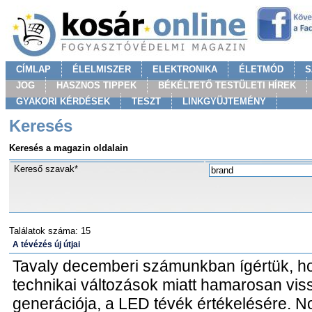
CÍMLAP
ÉLELMISZER
ELEKTRONIKA
ÉLETMÓD
S
JOG
HASZNOS TIPPEK
BÉKÉLTETŐ TESTÜLETI HÍREK
GYAKORI KÉRDÉSEK
TESZT
LINKGYÜJTEMÉNY
Keresés
Keresés a magazin oldalain
Kereső szavak*
Találatok száma: 15
A tévézés új útjai
Tavaly decemberi számunkban ígértük, h
technikai változások miatt hamarosan viss
generációja, a LED tévék értékelésére. No