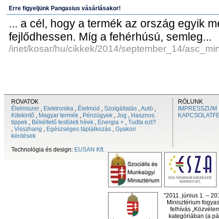
Erre figyeljünk Pangasius vásárlásakor!
... a cél, hogy a termék az ország egyik
fejlődhessen. Míg a fehérhúsú, semleg...
/inet/kosar/hu/cikkek/2014/september_14/asc_min
ROVATOK
RÓLUNK
Élelmiszer
,
Elektronika
,
Életmód
,
Szolgáltatás
,
Autó
,
IMPRESSZUM
Kitekintő
,
Magyar termék
,
Pénzügyek
,
Jog
,
Hasznos
KAPCSOLATF
tippek
,
Békéltető testületi hírek
,
Energia +
,
Tudta ezt?
,
Visszhang
,
Egészséges táplálkozás
,
Gyakori
kérdések
Technológia és design:
EUSAN Kft.
"2011. június 1. – 2
Minisztérium fogyas
felhívás „Közvéle
kategóriában (a pál