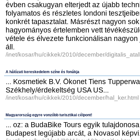
évben csakugyan elterjedt az újabb techn
folyamatos és részletes londoni tesztjeib
konkrét tapasztalat. Másrészt nagyon sok 
hagyományos értelemben vett tévékészülé
vétele és élvezete funkcionálisan nagyon j
áll.
/inet/kosar/hu/cikkek/2010/december/digitalis_atal
A hálózati kereskedelem színe és fonákja
... Kosmetiek B.V. Ökonet Tiens Tupperw
Székhely/érdekeltség USA US...
/inet/kosar/hu/cikkek/2010/december/hal_ker.html
Magyarország egyre vonzóbb turisztikai célpont!
... oz: a BudaBike Tours egyik tulajdonosa
Budapest legújabb arcát, a Novasol képvi.