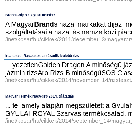
Brands-díjas a Gyulai kolbász
A Magyar
Brand
s hazai márkákat díjaz, m
szolgáltatásai a hazai és nemzetközi piaco
/inet/kosar/hu/cikkek/2011/december13/magyarbr
Itt a teszt - Ragacsos a második legjobb rizs
... yezetlenGolden Dragon A minőségű já
jázmin rizsAro Rizs B minőségűSOS Classi
/inet/kosar/hu/cikkek/2014/november_14/rizsteszt
Magyar Termék Nagydíj® 2014. díjátadás
... te, amely alapján megszületett a Gyulah
GYULAI-ROYAL Szarvas termékcsalád, me
/inet/kosar/hu/cikkek/2014/september_14/magya