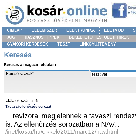
CÍMLAP
ÉLELMISZER
ELEKTRONIKA
ÉLETMÓD
S
JOG
HASZNOS TIPPEK
BÉKÉLTETŐ TESTÜLETI HÍREK
GYAKORI KÉRDÉSEK
TESZT
LINKGYÜJTEMÉNY
Keresés
Keresés a magazin oldalain
Kereső szavak*
Találatok száma: 45
Tavaszi ellenőrzés sorozat
... revizorai megjelennek a tavaszi rend
is. Az ellenőrzés sorozatban a NAV...
/inet/kosar/hu/cikkek/2011/marc12/nav.html