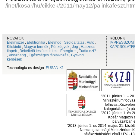
/inet/kosar/hu/cikkek/2011/may12/palinkafeszt.htm
ROVATOK
RÓLUNK
Élelmiszer
,
Elektronika
,
Életmód
,
Szolgáltatás
,
Autó
,
IMPRESSZUM
Kitekintő
,
Magyar termék
,
Pénzügyek
,
Jog
,
Hasznos
KAPCSOLATF
tippek
,
Békéltető testületi hírek
,
Energia +
,
Tudta ezt?
,
Visszhang
,
Egészséges táplálkozás
,
Gyakori
kérdések
Technológia és design:
EUSAN Kft.
"2011. június 1. – 2
Minisztérium fogyas
felhívás „Közvéle
kategóriában (a pál
"2012. június 1. és 
Kosár Magazin a
pályázatban el
"2013. június 1. és 2014. május 31. köz
Nemzetgazdasági Minisztérium Ko
tájékoztatásáért! című ( FV-I-1