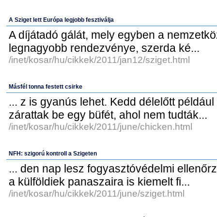
A Sziget lett Európa legjobb fesztiválja
A díjátadó gálát, mely egyben a nemzetkö
legnagyobb rendezvénye, szerda ké...
/inet/kosar/hu/cikkek/2011/jan12/sziget.html
Másfél tonna festett csirke
... z is gyanús lehet. Kedd délelőtt példáu
zárattak be egy büfét, ahol nem tudták...
/inet/kosar/hu/cikkek/2011/june/chicken.html
NFH: szigorú kontroll a Szigeten
... den nap lesz fogyasztóvédelmi ellenőr
a külföldiek panaszaira is kiemelt fi...
/inet/kosar/hu/cikkek/2011/june/sziget.html