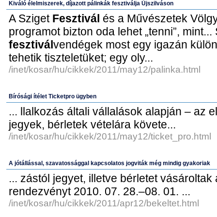
Kiváló élelmiszerek, díjazott pálinkák fesztiválja Újszilváson
A Sziget
Fesztivál
és a Művészetek Völgy
programot bizton oda lehet „tenni”, mint...
fesztivál
vendégek most egy igazán külön
tehetik tiszteletüket; egy oly...
/inet/kosar/hu/cikkek/2011/may12/palinka.html
Bírósági ítélet Ticketpro ügyben
... llalkozás általi vállalások alapján – az
jegyek, bérletek vételára követe...
/inet/kosar/hu/cikkek/2011/may12/ticket_pro.html
A jótállással, szavatossággal kapcsolatos jogviták még mindig gyakoriak
... zástól jegyet, illetve bérletet vásároltak
rendezvényt 2010. 07. 28.–08. 01. ...
/inet/kosar/hu/cikkek/2011/apr12/bekeltet.html