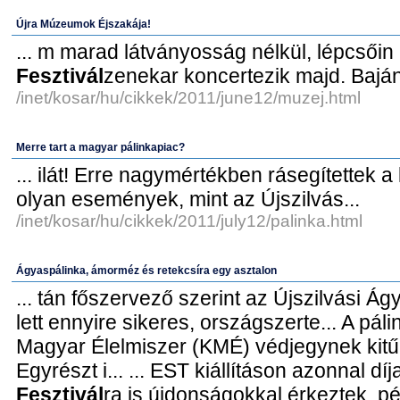
Újra Múzeumok Éjszakája!
... m marad látványosság nélkül, lépcsőin
Fesztivál
zenekar koncertezik majd. Baján
/inet/kosar/hu/cikkek/2011/june12/muzej.html
Merre tart a magyar pálinkapiac?
... ilát! Erre nagymértékben rásegítettek 
olyan események, mint az Újszilvás...
/inet/kosar/hu/cikkek/2011/july12/palinka.html
Ágyaspálinka, ámorméz és retekcsíra egy asztalon
... tán főszervező szerint az Újszilvási Á
lett ennyire sikeres, országszerte... A páli
Magyar Élelmiszer (KMÉ) védjegynek kitűn
Egyrészt i... ... EST kiállításon azonnal d
Fesztivál
ra is újdonságokkal érkeztek, pél