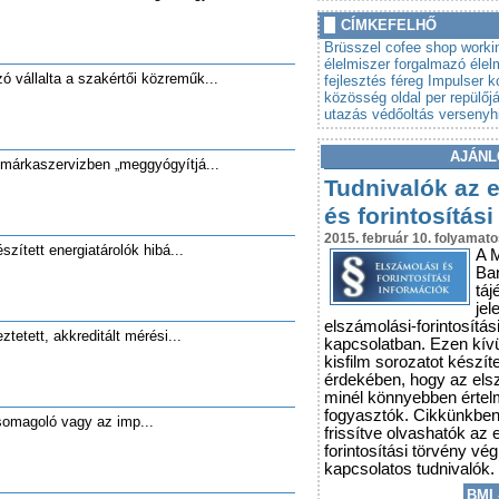
»
Autót venne? Lebuktathatj
CÍMKEFELHŐ
»
Tovább szigorodnak az á
Brüsszel
cofee shop worki
vonatkozó szabályok
élelmiszer forgalmazó
élel
ó vállalta a szakértői közreműk...
fejlesztés
féreg
Impulser
k
közösség oldal
per
repülőjá
utazás
védőoltás
versenyhi
AJÁNL
a márkaszervizben „meggyógyítjá...
Tudnivalók az 
és forintosítási
2015. február 10. folyamato
szített energiatárolók hibá...
A 
Ba
táj
jel
elszámolási-forintosítás
ztetett, akkreditált mérési...
kapcsolatban. Ezen kív
kisfilm sorozatot készít
érdekében, hogy az els
minél könnyebben érte
fogyasztók. Cikkünkbe
csomagoló vagy az imp...
frissítve olvashatók az 
forintosítási törvény vé
kapcsolatos tudnivalók.
BMI 