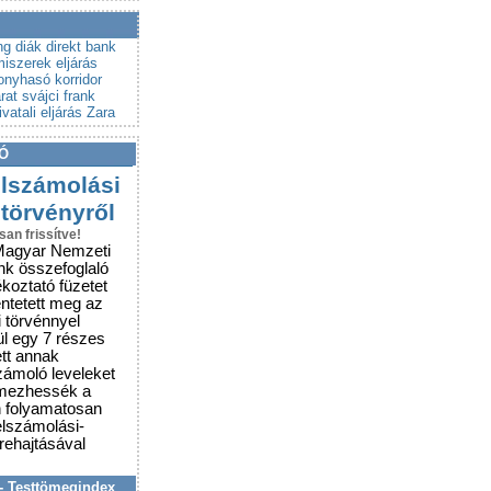
a a csalókat!
rubemutatókra
ng
diák
direkt bank
miszerek
eljárás
onyhasó
korridor
rat
svájci frank
vatali eljárás
Zara
Ó
elszámolási
 törvényről
san frissítve!
Magyar Nemzeti
nk összefoglaló
ékoztató füzetet
entetett meg az
i törvénnyel
ül egy 7 részes
ett annak
zámoló leveleket
lmezhessék a
n folyamatosan
elszámolási-
grehajtásával
- Testtömegindex