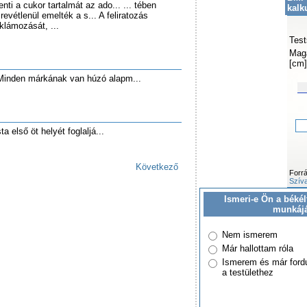
ti a cukor tartalmát az ado... ... tében
kalk
evétlenül emelték a s... A feliratozás
klámozását, ...
Test
Mag
[cm]
 Minden márkának van húzó alapm...
a első öt helyét foglaljá...
Következő
Forr
Szíva
Ismeri-e Ön a békél
munkáj
Nem ismerem
Már hallottam róla
Ismerem és már ford
a testülethez