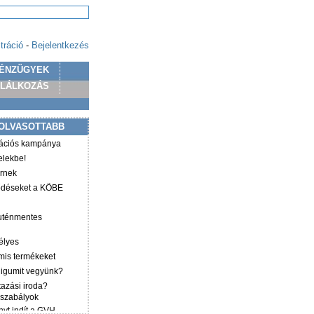
tráció
-
Bejelentkezés
ÉNZÜGYEK
PLÁLKOZÁS
OLVASOTTABB
mációs kampánya
elekbe!
irnek
ződéseket a KÖBE
luténmentes
élyes
mis termékeket
éligumit vegyünk?
tazási iroda?
 szabályok
yt indít a GVH