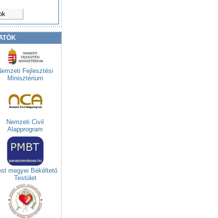
ok
ATÓK
Nemzeti Fejlesztési
Minisztérium
Nemzeti Civil
Alapprogram
st megyei Békéltető
Testület