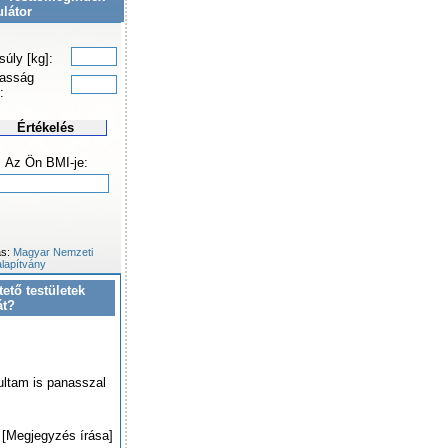
ulátor
súly [kg]:
asság
:
Értékelés
Az Ön BMI-je:
ás:
Magyar Nemzeti
lapítvány
tető testületek
át?
ultam is panasszal
[Megjegyzés írása]