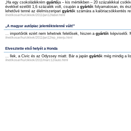
„Ha egy csokoládékrém
gyártó
ja – kis mértékben – 20 százalékkal csökken
évekkel ezelőtt 1,6 százalék volt, csupán a
gyártó
k folyamatosan, és észr
lehetővé tenné az élelmiszeripari
gyártó
k számára a kalóriacsökkentés re
/inet/kosar/hu/cikkek/2011/jan12/label.html
„A magyar autópiac jelentéktelenné vált!”
... importőrök ezért nem lehetnek felelősek, hiszen a
gyártó
k képviselői.
/inet/kosar/hu/cikkek/2011/jan12/ep_interju.html
Elvesztette első helyét a Honda
... llek, a Civic és az Odyssey miatt. Bár a japán
gyártó
k még mindig a list
/inet/kosar/hu/cikkek/2011/marc12/auto.html