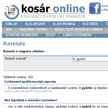
CÍMLAP
ÉLELMISZER
ELEKTRONIKA
ÉLETMÓD
S
JOG
HASZNOS TIPPEK
BÉKÉLTETŐ TESTÜLETI HÍREK
GYAKORI KÉRDÉSEK
TESZT
LINKGYÜJTEMÉNY
Keresés
Keresés a magazin oldalain
Kereső szavak*
Találatok száma: 332
Csökkentett gyúlékonyságú cigaretta
... 0 százalékkal csökkenthető a halálesetek száma. A
gyártó
k új eljárás
/inet/kosar/hu/cikkek/2011/june/cigi0.html
Mire figyeljünk a vásárlási szezonban?
... me, a cikk megnevezése, típusa, gyártási száma, a
gyártó
és az impor