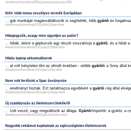
/inet/kosar/hu/cikkek/2011/june/karacsony.html
NAV: több tonna veszélyes termék Európában
... gok munkáját magánvállalkozók is segítették, több
gyártó
és forgalmaz
/inet/kosar/hu/cikkek/2011/feb12/nav.html
Hibajegyzék, avagy mire ügyeljen az autós?
... hibák, ekkor a gépkocsik egy részét visszahívja a
gyártó
, és a hibát 
/inet/kosar/hu/cikkek/2011/jan12/hiba.html
Hibás laptop akkumulátorok
... al volt kénytelen élni az elmúlt években - utóbbi
gyártó
k a Sony által ké
/inet/kosar/hu/cikkek/2011/jan12/hp.html
Nem volt fertőzött a Spar ásványvize
... eredményt hoztak. Ezt tartalmazza egyébként a
gyártó
cég által elvége
/inet/kosar/hu/cikkek/2011/jan12/spar.html
Új szabályozás az élelmiszercímkékről
... ízét veszti, vagy megváltozik az állaga.
Gyártó
/Importőr: a gyártó, a 
/inet/kosar/hu/cikkek/2011/jan12/cimke.html
Nagyobb reklámot kaphatnak az egészségtelen élelmiszerek