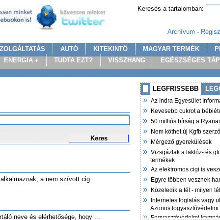
Keresés a tartalomban:
Archívum
-
Regisz
ZOLGÁLTATÁS
AUTÓ
KITEKINTŐ
MAGYAR TERMÉK
P
ENERGIA +
TUDTA EZT?
VISSZHANG
EGÉSZSÉGES TÁ
LEGFRISSEBB
LEG
»
Az Indra Egyesület Infor
»
Kevesebb cukrot a bébiét
»
50 milliós bírság a Ryana
»
Nem köthet új Kgfb szer
Keres
»
Mérgező gyerekülések
»
Vizsgáztak a laktóz- és g
termékek
»
Az elektromos cigi is vesz
»
t alkalmaznak, a nem szívott cig...
Egyre többen vesznek ha
»
Közeledik a tél - milyen t
»
Internetes foglalás vagy u
Azonos fogyasztóvédelmi
»
táló neve és elérhetősége, hogy ...
Fogyasztóvédelmi kampán