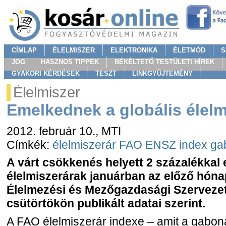
CÍMLAP
ÉLELMISZER
ELEKTRONIKA
ÉLETMÓD
S
JOG
HASZNOS TIPPEK
BÉKÉLTETŐ TESTÜLETI HÍREK
GYAKORI KÉRDÉSEK
TESZT
LINKGYÜJTEMÉNY
Élelmiszer
Emelkednek a globális élelm
2012. február 10.
, MTI
Címkék:
élelmiszerár
FAO
ENSZ
index
ga
A várt csökkenés helyett 2 százalékkal 
élelmiszerárak januárban az előző hón
Élelmezési és Mezőgazdasági Szerveze
csütörtökön publikált adatai szerint.
A FAO élelmiszerár indexe – amit a gabon