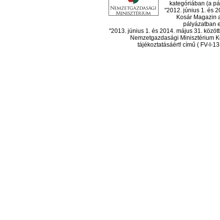
kategóriában (a pál
"2012. június 1. és 
Kosár Magazin a
pályázatban el
"2013. június 1. és 2014. május 31. köz
Nemzetgazdasági Minisztérium Ko
tájékoztatásáért! című ( FV-I-1