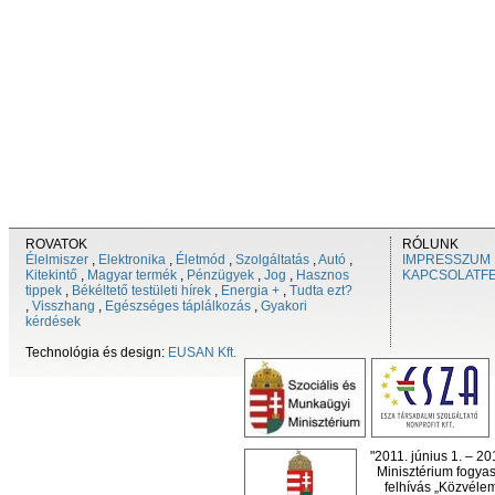
ROVATOK
RÓLUNK
Élelmiszer
,
Elektronika
,
Életmód
,
Szolgáltatás
,
Autó
,
IMPRESSZUM
Kitekintő
,
Magyar termék
,
Pénzügyek
,
Jog
,
Hasznos
KAPCSOLATF
tippek
,
Békéltető testületi hírek
,
Energia +
,
Tudta ezt?
,
Visszhang
,
Egészséges táplálkozás
,
Gyakori
kérdések
Technológia és design:
EUSAN Kft.
"2011. június 1. – 2
Minisztérium fogyas
felhívás „Közvéle