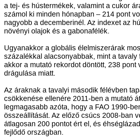
a tej- és hústermékek, valamint a cukor á
számol ki minden hónapban – 214 pont volt
nagyobb a decemberinél. Az indexet az húz
növényi olajok és a gabonafélék.
Ugyanakkor a globális élelmiszerárak mos
százalékkal alacsonyabbak, mint a tavaly f
akkor a mutató rekordot döntött, 238 pont 
drágulása miatt.
Az áraknak a tavalyi második félévben tap
csökkenése ellenére 2011-ben a mutató át
legmagasabb azóta, hogy a FAO 1990-be
összeállítását. Az előző csúcs 2008-ban v
átlagosan 200 pontot ért el, és éhségláza
fejlődő országban.