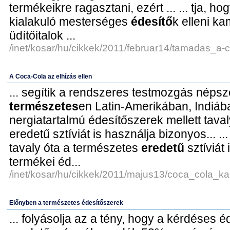
termékeikre ragasztani, ezért ... ... tja, h
kialakuló mesterséges
édesítő
k elleni k
üdítőitalok ...
/inet/kosar/hu/cikkek/2011/februar14/tamadas_a-c
A Coca-Cola az elhízás ellen
... segítik a rendszeres testmozgás népsz
természetes
en Latin-Amerikában, Indiában
nergiatartalmú édesítőszerek mellett tava
eredetű sztíviát is használja bizonyos... .
tavaly óta a természetes
eredetű
sztíviát
termékei éd...
/inet/kosar/hu/cikkek/2011/majus13/coca_cola_k
Előnyben a természetes édesítőszerek
... folyásolja az a tény, hogy a kérdéses 