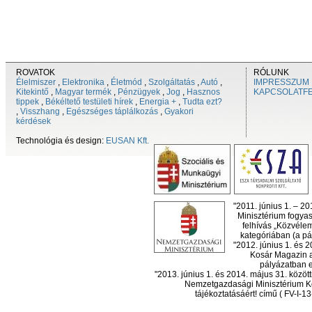
ROVATOK
RÓLUNK
Élelmiszer
,
Elektronika
,
Életmód
,
Szolgáltatás
,
Autó
,
IMPRESSZUM
Kitekintő
,
Magyar termék
,
Pénzügyek
,
Jog
,
Hasznos
KAPCSOLATF
tippek
,
Békéltető testületi hírek
,
Energia +
,
Tudta ezt?
,
Visszhang
,
Egészséges táplálkozás
,
Gyakori
kérdések
Technológia és design:
EUSAN Kft.
"2011. június 1. – 2
Minisztérium fogyas
felhívás „Közvéle
kategóriában (a pál
"2012. június 1. és 
Kosár Magazin a
pályázatban el
"2013. június 1. és 2014. május 31. köz
Nemzetgazdasági Minisztérium Ko
tájékoztatásáért! című ( FV-I-1