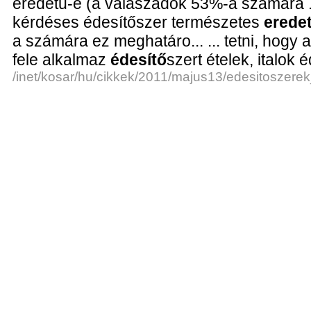
eredetű-e (a válaszadók 53%-a számára ...
kérdéses édesítőszer természetes
erede
a számára ez meghatáro... ... tetni, hogy
fele alkalmaz
édesítő
szert ételek, italok 
/inet/kosar/hu/cikkek/2011/majus13/edesitoszere