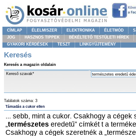
CÍMLAP
ÉLELMISZER
ELEKTRONIKA
ÉLETMÓD
S
JOG
HASZNOS TIPPEK
BÉKÉLTETŐ TESTÜLETI HÍREK
GYAKORI KÉRDÉSEK
TESZT
LINKGYÜJTEMÉNY
Keresés
Keresés a magazin oldalain
Kereső szavak*
Találatok száma: 3
Támadás a cukor ellen
... sebb, mint a cukor. Csakhogy a cégek 
„
természetes
eredetű” címkét t a termékeik
Csakhogy a cégek szeretnék a „termész