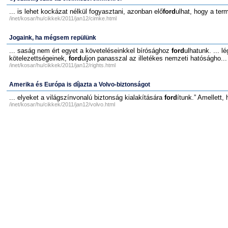
... is lehet kockázat nélkül fogyasztani, azonban elő
ford
ulhat, hogy a ter
/inet/kosar/hu/cikkek/2011/jan12/cimke.html
Jogaink, ha mégsem repülünk
... saság nem ért egyet a követeléseinkkel bírósághoz
ford
ulhatunk. ... l
kötelezettségeinek,
ford
uljon panasszal az illetékes nemzeti hatóságho...
/inet/kosar/hu/cikkek/2011/jan12/rights.html
Amerika és Európa is díjazta a Volvo-biztonságot
... elyeket a világszínvonalú biztonság kialakítására
ford
ítunk.” Amellett,
/inet/kosar/hu/cikkek/2011/jan12/volvo.html