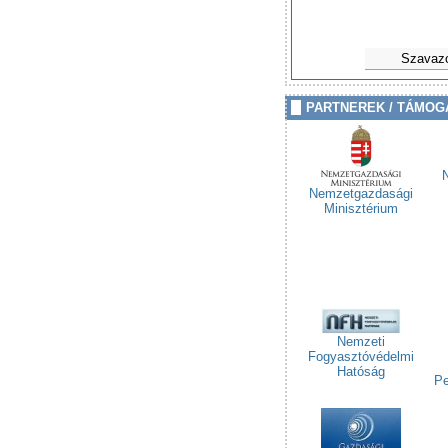
Szavaz
PARTNEREK / TÁMOG
Nemzetgazdasági
Minisztérium
Nemzeti
Fogyasztóvédelmi
Hatóság
Pe