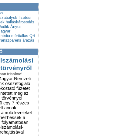
a a csalókat!
rubemutatókra
on
szabályok
fizetési
mek
halláskárosodás
Jedlik Ányos
agyar
média
mérőállás
QR-
transzparens árazás
Ó
elszámolási
 törvényről
san frissítve!
Magyar Nemzeti
nk összefoglaló
ékoztató füzetet
entetett meg az
i törvénnyel
ül egy 7 részes
ett annak
zámoló leveleket
lmezhessék a
n folyamatosan
elszámolási-
grehajtásával