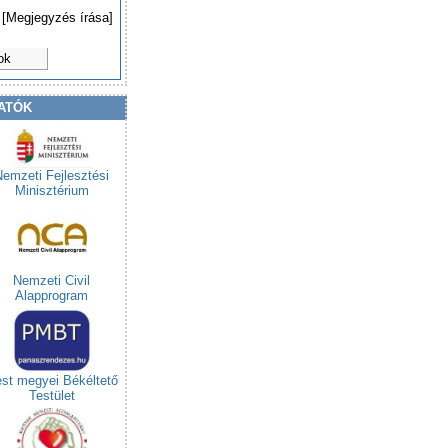
[Megjegyzés írása]
ok
ATÓK
Nemzeti Fejlesztési
Minisztérium
Nemzeti Civil
Alapprogram
st megyei Békéltető
Testület