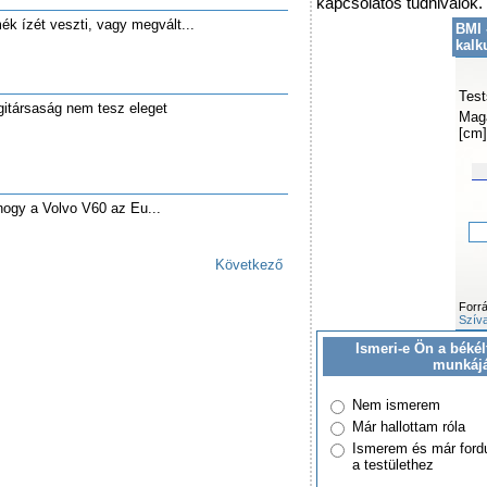
kapcsolatos tudnivalók.
mék ízét veszti, vagy megvált...
BMI 
kalk
Test
égitársaság nem tesz eleget
Mag
[cm]
 hogy a Volvo V60 az Eu...
Következő
Forr
Szíva
Ismeri-e Ön a békél
munkáj
Nem ismerem
Már hallottam róla
Ismerem és már ford
a testülethez