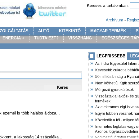
Keresés a tartalomban:
Archívum
-
Regisz
ZOLGÁLTATÁS
AUTÓ
KITEKINTŐ
MAGYAR TERMÉK
P
ENERGIA +
TUDTA EZT?
VISSZHANG
EGÉSZSÉGES TÁ
LEGFRISSEBB
LEG
»
Az Indra Egyesület Infor
»
Kevesebb cukrot a bébiét
»
50 milliós bírság a Ryana
»
Nem köthet új Kgfb szer
Keres
»
Mérgező gyerekülések
»
Vizsgáztak a laktóz- és g
termékek
»
Az elektromos cigi is vesz
»
k ezernél is több halálos áldoza...
Egyre többen vesznek ha
»
Közeledik a tél - milyen t
»
Internetes foglalás vagy u
Azonos fogyasztóvédelmi
»
ökkent, a lakosság 14 százaléka...
Fogyasztóvédelmi kampán