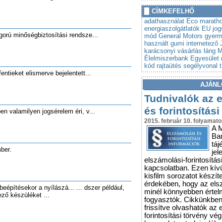
»
Autót venne? Lebuktathatj
CÍMKEFELHŐ
»
Tovább szigorodnak az á
adathasználat
Eco marath
vonatkozó szabályok
energiaszolgátlatók
EU jog
igorú minőségbiztosítási rendsze...
mód
General Motors
gyer
használt gumi
internetező
karácsonyi vásárlás
láng
M
Élelmiszerbank Egyesület
kód
rajtaütés
segélyvonal
fentieket elismerve bejelentett...
AJÁNL
Tudnivalók az 
és forintosítási
en valamilyen jogsérelem éri, v...
2015. február 10. folyamato
A 
Ba
táj
ber.
jel
elszámolási-forintosítás
kapcsolatban. Ezen kív
kisfilm sorozatot készít
érdekében, hogy az els
beépítésekor a nyílászá... ... dszer például,
minél könnyebben érte
ező készüléket ...
fogyasztók. Cikkünkbe
frissítve olvashatók az 
forintosítási törvény vé