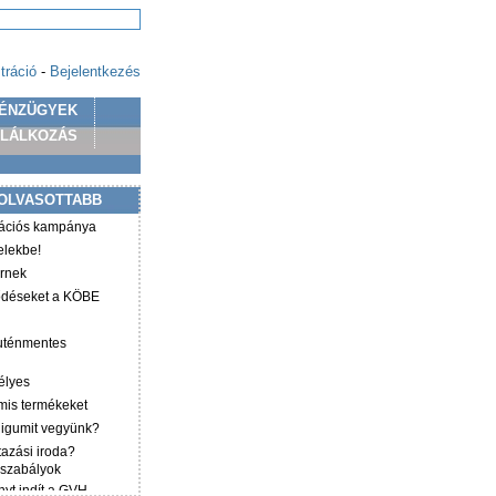
tráció
-
Bejelentkezés
ÉNZÜGYEK
PLÁLKOZÁS
OLVASOTTABB
mációs kampánya
elekbe!
irnek
ződéseket a KÖBE
luténmentes
élyes
mis termékeket
éligumit vegyünk?
tazási iroda?
 szabályok
yt indít a GVH