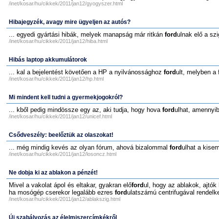
/inet/kosar/hu/cikkek/2011/jan12/gyogyszer.html
Hibajegyzék, avagy mire ügyeljen az autós?
... egyedi gyártási hibák, melyek manapság már ritkán
ford
ulnak elő a sz
/inet/kosar/hu/cikkek/2011/jan12/hiba.html
Hibás laptop akkumulátorok
... kal a bejelentést követően a HP a nyilvánossághoz
ford
ult, melyben a 
/inet/kosar/hu/cikkek/2011/jan12/hp.html
Mi mindent kell tudni a gyermekjogokról?
... kből pedig mindössze egy az, aki tudja, hogy hova
ford
ulhat, amennyib
/inet/kosar/hu/cikkek/2011/jan12/unicef.html
Csődveszély: beelőztük az olaszokat!
... még mindig kevés az olyan fórum, ahová bizalommal
ford
ulhat a kisem
/inet/kosar/hu/cikkek/2011/jan12/losoncz.html
Ne dobja ki az ablakon a pénzét!
Mivel a vakolat ápol és eltakar, gyakran elő
ford
ul, hogy az ablakok, ajtók 
ha mosógép cserekor legalább ezres
ford
ulatszámú centrifugával rendelk
/inet/kosar/hu/cikkek/2011/jan12/ablakszig.html
Új szabályozás az élelmiszercímkékről