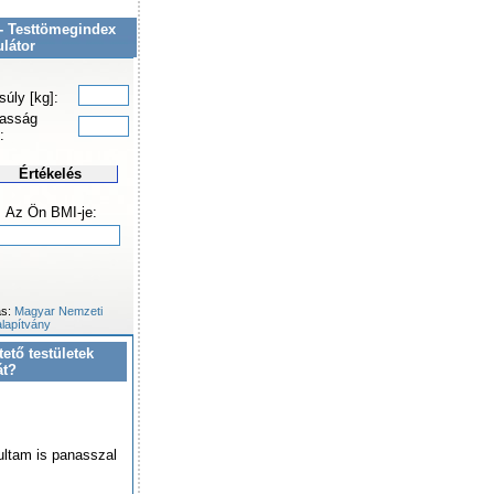
- Testtömegindex
ulátor
súly [kg]:
asság
:
Értékelés
Az Ön BMI-je:
ás:
Magyar Nemzeti
lapítvány
tető testületek
át?
ultam is panasszal