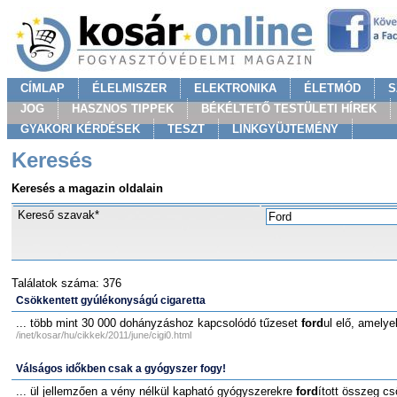
CÍMLAP
ÉLELMISZER
ELEKTRONIKA
ÉLETMÓD
S
JOG
HASZNOS TIPPEK
BÉKÉLTETŐ TESTÜLETI HÍREK
GYAKORI KÉRDÉSEK
TESZT
LINKGYÜJTEMÉNY
Keresés
Keresés a magazin oldalain
Kereső szavak*
Találatok száma: 376
Csökkentett gyúlékonyságú cigaretta
... több mint 30 000 dohányzáshoz kapcsolódó tűzeset
ford
ul elő, amelye
/inet/kosar/hu/cikkek/2011/june/cigi0.html
Válságos időkben csak a gyógyszer fogy!
... ül jellemzően a vény nélkül kapható gyógyszerekre
ford
ított összeg cs