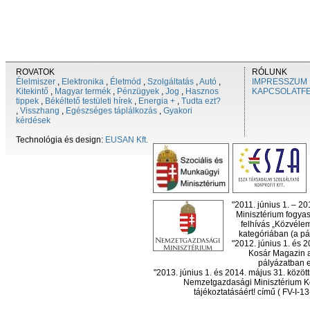
ROVATOK
RÓLUNK
Élelmiszer
,
Elektronika
,
Életmód
,
Szolgáltatás
,
Autó
,
IMPRESSZUM
Kitekintő
,
Magyar termék
,
Pénzügyek
,
Jog
,
Hasznos
KAPCSOLATF
tippek
,
Békéltető testületi hírek
,
Energia +
,
Tudta ezt?
,
Visszhang
,
Egészséges táplálkozás
,
Gyakori
kérdések
Technológia és design:
EUSAN Kft.
"2011. június 1. – 2
Minisztérium fogyas
felhívás „Közvéle
kategóriában (a pál
"2012. június 1. és 
Kosár Magazin a
pályázatban el
"2013. június 1. és 2014. május 31. köz
Nemzetgazdasági Minisztérium Ko
tájékoztatásáért! című ( FV-I-1