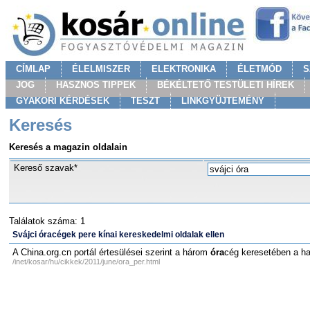
CÍMLAP
ÉLELMISZER
ELEKTRONIKA
ÉLETMÓD
S
JOG
HASZNOS TIPPEK
BÉKÉLTETŐ TESTÜLETI HÍREK
GYAKORI KÉRDÉSEK
TESZT
LINKGYÜJTEMÉNY
Keresés
Keresés a magazin oldalain
Kereső szavak*
Találatok száma: 1
Svájci óracégek pere kínai kereskedelmi oldalak ellen
A China.org.cn portál értesülései szerint a három
óra
cég keresetében a ha
/inet/kosar/hu/cikkek/2011/june/ora_per.html