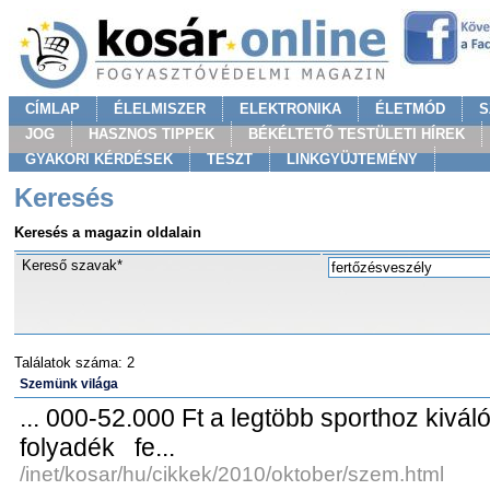
CÍMLAP
ÉLELMISZER
ELEKTRONIKA
ÉLETMÓD
S
JOG
HASZNOS TIPPEK
BÉKÉLTETŐ TESTÜLETI HÍREK
GYAKORI KÉRDÉSEK
TESZT
LINKGYÜJTEMÉNY
Keresés
Keresés a magazin oldalain
Kereső szavak*
Találatok száma: 2
Szemünk világa
... 000-52.000 Ft a legtöbb sporthoz kivál
folyadék fe...
/inet/kosar/hu/cikkek/2010/oktober/szem.html