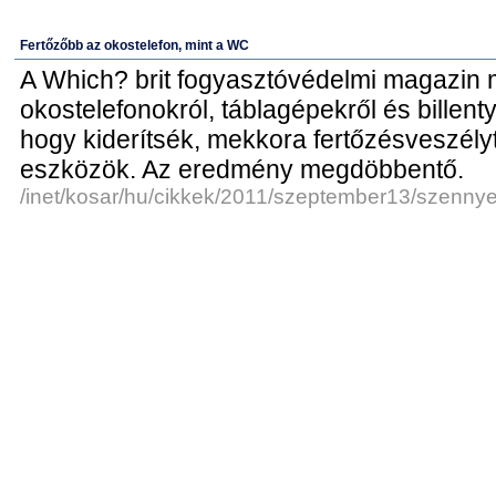
Fertőzőbb az okostelefon, mint a WC
A Which? brit fogyasztóvédelmi magazin 
okostelefonokról, táblagépekről és billenty
hogy kiderítsék, mekkora fertőzésveszély
eszközök. Az eredmény megdöbbentő.
/inet/kosar/hu/cikkek/2011/szeptember13/szennye