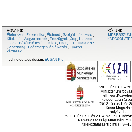
ROVATOK
RÓLUNK
Élelmiszer
,
Elektronika
,
Életmód
,
Szolgáltatás
,
Autó
,
IMPRESSZUM
Kitekintő
,
Magyar termék
,
Pénzügyek
,
Jog
,
Hasznos
KAPCSOLATF
tippek
,
Békéltető testületi hírek
,
Energia +
,
Tudta ezt?
,
Visszhang
,
Egészséges táplálkozás
,
Gyakori
kérdések
Technológia és design:
EUSAN Kft.
"2011. június 1. – 2
Minisztérium fogyas
felhívás „Közvéle
kategóriában (a pál
"2012. június 1. és 
Kosár Magazin a
pályázatban el
"2013. június 1. és 2014. május 31. köz
Nemzetgazdasági Minisztérium Ko
tájékoztatásáért! című ( FV-I-1