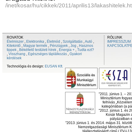
/inet/kosar/hu/cikkek/2011/aprilis13/lakashitelek.h
ROVATOK
RÓLUNK
Élelmiszer
,
Elektronika
,
Életmód
,
Szolgáltatás
,
Autó
,
IMPRESSZUM
Kitekintő
,
Magyar termék
,
Pénzügyek
,
Jog
,
Hasznos
KAPCSOLATF
tippek
,
Békéltető testületi hírek
,
Energia +
,
Tudta ezt?
,
Visszhang
,
Egészséges táplálkozás
,
Gyakori
kérdések
Technológia és design:
EUSAN Kft.
"2011. június 1. – 2
Minisztérium fogyas
felhívás „Közvéle
kategóriában (a pál
"2012. június 1. és 
Kosár Magazin a
pályázatban el
"2013. június 1. és 2014. május 31. köz
Nemzetgazdasági Minisztérium Ko
tájékoztatásáért! című ( FV-I-1