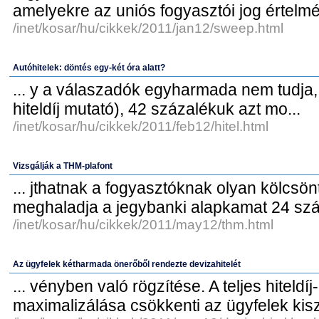
amelyekre az uniós fogyasztói jog értelm
/inet/kosar/hu/cikkek/2011/jan12/sweep.html
Autóhitelek: döntés egy-két óra alatt?
... y a válaszadók egyharmada nem tudja, 
hiteldíj mutató), 42 százalékuk azt mo...
/inet/kosar/hu/cikkek/2011/feb12/hitel.html
Vizsgálják a THM-plafont
... jthatnak a fogyasztóknak olyan kölcsö
meghaladja a jegybanki alapkamat 24 száz
/inet/kosar/hu/cikkek/2011/may12/thm.html
Az ügyfelek kétharmada önerőből rendezte devizahitelét
... vényben való rögzítése. A teljes hiteldíj
maximalizálása csökkenti az ügyfelek kisz