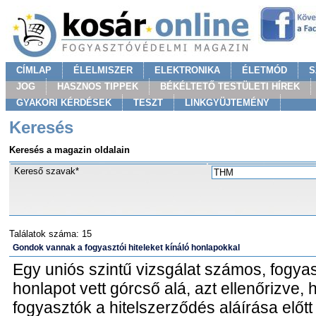
CÍMLAP
ÉLELMISZER
ELEKTRONIKA
ÉLETMÓD
S
JOG
HASZNOS TIPPEK
BÉKÉLTETŐ TESTÜLETI HÍREK
GYAKORI KÉRDÉSEK
TESZT
LINKGYÜJTEMÉNY
Keresés
Keresés a magazin oldalain
Kereső szavak*
Találatok száma: 15
Gondok vannak a fogyasztói hiteleket kínáló honlapokkal
Egy uniós szintű vizsgálat számos, fogyasz
honlapot vett górcső alá, azt ellenőrizve
fogyasztók a hitelszerződés aláírása előtt