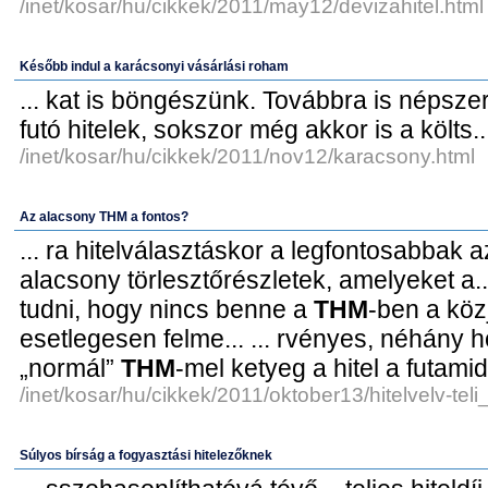
/inet/kosar/hu/cikkek/2011/may12/devizahitel.html
Később indul a karácsonyi vásárlási roham
... kat is böngészünk. Továbbra is népsz
futó hitelek, sokszor még akkor is a költs..
/inet/kosar/hu/cikkek/2011/nov12/karacsony.html
Az alacsony THM a fontos?
... ra hitelválasztáskor a legfontosabbak
alacsony törlesztőrészletek, amelyeket a... 
tudni, hogy nincs benne a
THM
-ben a köz
esetlegesen felme... ... rvényes, néhány 
„normál”
THM
-mel ketyeg a hitel a futamid
/inet/kosar/hu/cikkek/2011/oktober13/hitelvelv-teli
Súlyos bírság a fogyasztási hitelezőknek