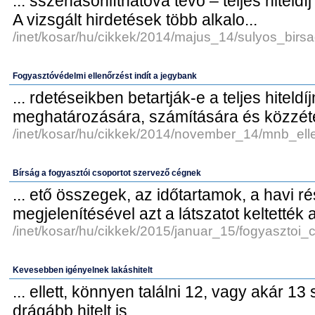
... sszehasonlíthatóvá tévő – teljes hiteldíj
A vizsgált hirdetések több alkalo...
/inet/kosar/hu/cikkek/2014/majus_14/sulyos_birs
Fogyasztóvédelmi ellenőrzést indít a jegybank
... rdetéseikben betartják-e a teljes hiteldí
meghatározására, számítására és közzétét
/inet/kosar/hu/cikkek/2014/november_14/mnb_ell
Bírság a fogyasztói csoportot szervező cégnek
... ető összegek, az időtartamok, a havi r
megjelenítésével azt a látszatot keltették a 
/inet/kosar/hu/cikkek/2015/januar_15/fogyasztoi_c
Kevesebben igényelnek lakáshitelt
... ellett, könnyen találni 12, vagy akár 1
drágább hitelt is.