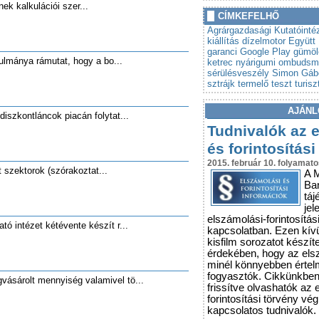
ek kalkulációi szer...
»
Autót venne? Lebuktathatj
CÍMKEFELHŐ
»
Tovább szigorodnak az á
Agrárgazdasági Kutatóinté
vonatkozó szabályok
kiállítás
dízelmotor
Együtt 
garanci
Google Play
gümöl
lmánya rámutat, hogy a bo...
ketrec
nyárigumi
ombudsm
sérülésveszély
Simon Gáb
sztrájk
termelő
teszt
turisz
AJÁNL
diszkontláncok piacán folytat...
Tudnivalók az 
és forintosítási
2015. február 10. folyamato
t szektorok (szórakoztat...
A 
Ba
táj
jel
elszámolási-forintosítás
tó intézet kétévente készít r...
kapcsolatban. Ezen kív
kisfilm sorozatot készít
érdekében, hogy az els
minél könnyebben érte
fogyasztók. Cikkünkbe
vásárolt mennyiség valamivel tö...
frissítve olvashatók az 
forintosítási törvény vé
kapcsolatos tudnivalók.