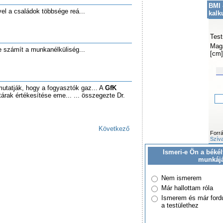
BMI 
el a családok többsége reá...
kalk
Test
Mag
e számít a munkanélküliség...
[cm]
mutatják, hogy a fogyasztók gaz... A
GfK
árak értékesítése eme... ... összegezte Dr.
Következő
Forr
Szíva
Ismeri-e Ön a békél
munkáj
Nem ismerem
Már hallottam róla
Ismerem és már ford
a testülethez