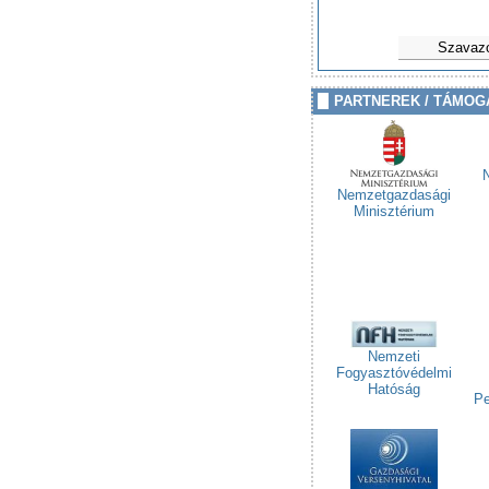
Szavaz
PARTNEREK / TÁMOG
Nemzetgazdasági
Minisztérium
Nemzeti
Fogyasztóvédelmi
Hatóság
Pe