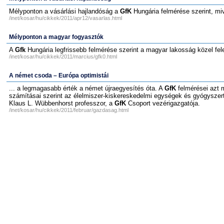
Mélyponton a vásárlási hajlandóság a
GfK
Hungária felmérése szerint, miv
/inet/kosar/hu/cikkek/2011/apr12/vasarlas.html
Mélyponton a magyar fogyasztók
A
Gfk
Hungária legfrissebb felmérése szerint a magyar lakosság közel fel
/inet/kosar/hu/cikkek/2011/marcius/gfk0.html
A német csoda – Európa optimistái
... a legmagasabb érték a német újraegyesítés óta. A
GfK
felmérései azt 
számításai szerint az élelmiszer-kiskereskedelmi egységek és gyógyszert
Klaus L. Wübbenhorst professzor, a
GfK
Csoport vezérigazgatója.
/inet/kosar/hu/cikkek/2011/februar/gazdasag.html