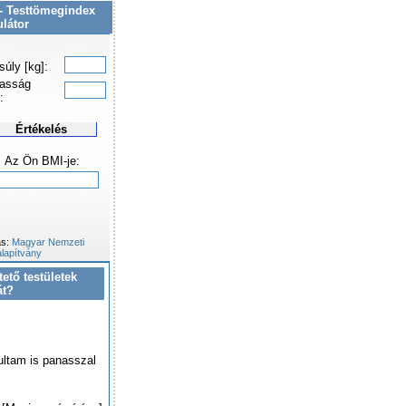
- Testtömegindex
ulátor
súly [kg]:
asság
:
Értékelés
Az Ön BMI-je:
ás:
Magyar Nemzeti
lapítvány
tető testületek
át?
ultam is panasszal