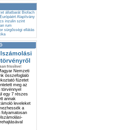
a a csalókat!
rubemutatókra
zet
állatbarát
Biofach
Európáért Alapítvány
cs
inzulin szint
an
rum
or
sürgősségi ellátás
tika
Ó
elszámolási
 törvényről
san frissítve!
Magyar Nemzeti
nk összefoglaló
ékoztató füzetet
entetett meg az
i törvénnyel
ül egy 7 részes
ett annak
zámoló leveleket
lmezhessék a
n folyamatosan
elszámolási-
grehajtásával