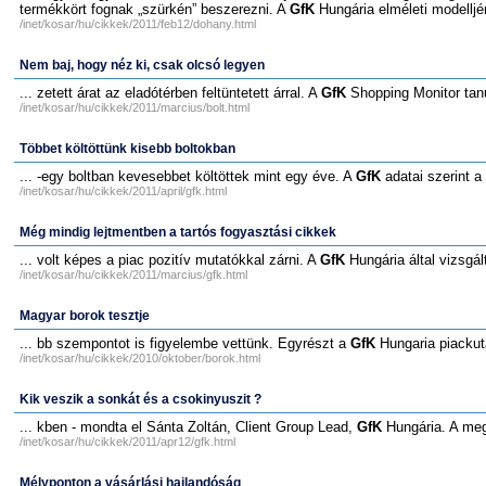
termékkört fognak „szürkén” beszerezni. A
GfK
Hungária elméleti modelljén
/inet/kosar/hu/cikkek/2011/feb12/dohany.html
Nem baj, hogy néz ki, csak olcsó legyen
... zetett árat az eladótérben feltüntetett árral. A
GfK
Shopping Monitor tanu
/inet/kosar/hu/cikkek/2011/marcius/bolt.html
Többet költöttünk kisebb boltokban
... -egy boltban kevesebbet költöttek mint egy éve. A
GfK
adatai szerint a 
/inet/kosar/hu/cikkek/2011/april/gfk.html
Még mindig lejtmentben a tartós fogyasztási cikkek
... volt képes a piac pozitív mutatókkal zárni. A
GfK
Hungária által vizsgál
/inet/kosar/hu/cikkek/2011/marcius/gfk.html
Magyar borok tesztje
... bb szempontot is figyelembe vettünk. Egyrészt a
GfK
Hungaria piackuta
/inet/kosar/hu/cikkek/2010/oktober/borok.html
Kik veszik a sonkát és a csokinyuszit ?
... kben - mondta el Sánta Zoltán, Client Group Lead,
GfK
Hungária. A meg
/inet/kosar/hu/cikkek/2011/apr12/gfk.html
Mélyponton a vásárlási hajlandóság