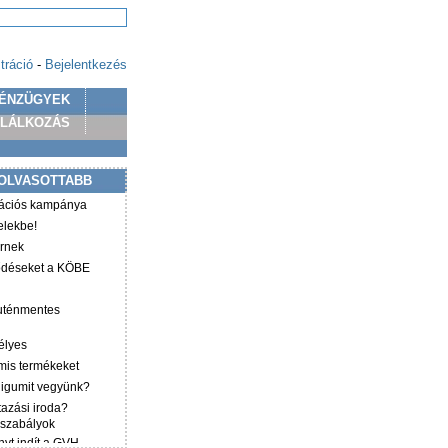
tráció
-
Bejelentkezés
ÉNZÜGYEK
PLÁLKOZÁS
OLVASOTTABB
mációs kampánya
elekbe!
irnek
ződéseket a KÖBE
luténmentes
élyes
mis termékeket
éligumit vegyünk?
tazási iroda?
 szabályok
yt indít a GVH