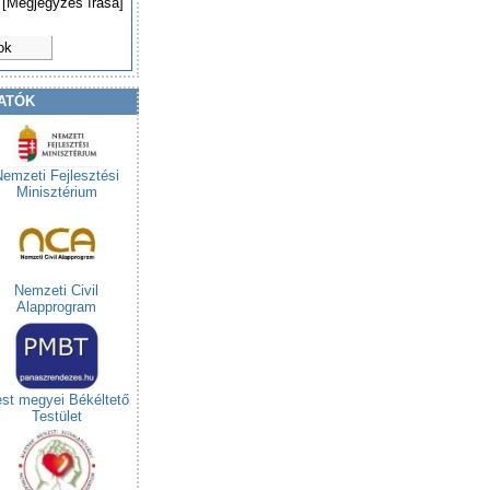
[Megjegyzés írása]
ok
ATÓK
Nemzeti Fejlesztési
Minisztérium
Nemzeti Civil
Alapprogram
st megyei Békéltető
Testület