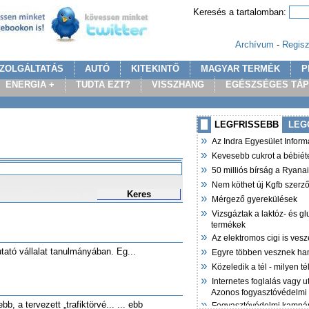
Keresés a tartalomban:
Archívum
-
Regisz
ZOLGÁLTATÁS
AUTÓ
KITEKINTŐ
MAGYAR TERMÉK
P
ENERGIA +
TUDTA EZT?
VISSZHANG
EGÉSZSÉGES TÁ
LEGFRISSEBB
LEG
»
Az Indra Egyesület Infor
»
Kevesebb cukrot a bébiét
»
50 milliós bírság a Ryana
»
Nem köthet új Kgfb szer
Keres
»
Mérgező gyerekülések
»
Vizsgáztak a laktóz- és g
termékek
»
Az elektromos cigi is vesz
»
tató vállalat tanulmányában. Eg...
Egyre többen vesznek ha
»
Közeledik a tél - milyen t
»
Internetes foglalás vagy u
Azonos fogyasztóvédelmi
»
b, a tervezett „trafiktörvé... ... ebb
Fogyasztóvédelmi kampán