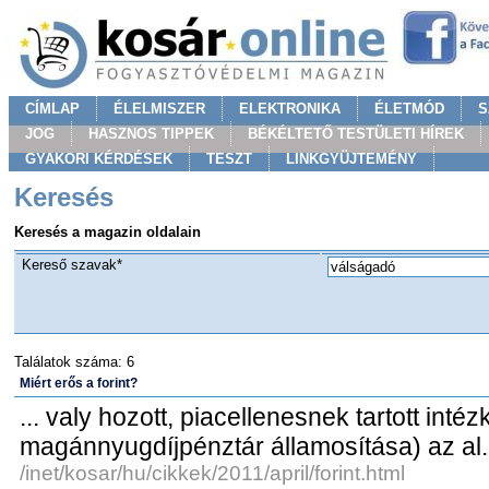
CÍMLAP
ÉLELMISZER
ELEKTRONIKA
ÉLETMÓD
S
JOG
HASZNOS TIPPEK
BÉKÉLTETŐ TESTÜLETI HÍREK
GYAKORI KÉRDÉSEK
TESZT
LINKGYÜJTEMÉNY
Keresés
Keresés a magazin oldalain
Kereső szavak*
Találatok száma: 6
Miért erős a forint?
... valy hozott, piacellenesnek tartott intéz
magánnyugdíjpénztár államosítása) az al.
/inet/kosar/hu/cikkek/2011/april/forint.html