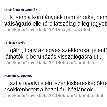
Lakásárak: mi várható?
... k, sem a kormánynak nem érdeke, nem
válságadó
ellenére látszólag a legnagyob
/inet/kosar/hu/cikkek/2011/may/lakas.html
Feléljük a jövőt
... gálni, hogy az egyes szektorokat jelen
láthatók-e beruházás visszafogásra ut...
/inet/kosar/hu/cikkek/2011/februar/beruh.html
Robbant az árbomba
... szt a tavalyi élelmiszer kiskereskedőkr
csökkenhetett a hazai áruházláncok...
/inet/kosar/hu/cikkek/2011/februar/arbomba.html