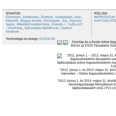
ROVATOK
RÓLUNK
Élelmiszer
,
Elektronika
,
Életmód
,
Szolgáltatás
,
Autó
,
IMPRESSZUM
Kitekintő
,
Magyar termék
,
Pénzügyek
,
Jog
,
Hasznos
KAPCSOLATF
tippek
,
Békéltető testületi hírek
,
Energia +
,
Tudta ezt?
,
Visszhang
,
Egészséges táplálkozás
,
Gyakori
kérdések
Technológia és design:
EUSAN Kft.
A honlap és a Kosár online fog
kiírt és az ESZA Társadalmi Szol
"2011. június 1. – 2012. május 31.
fogyasztóvédelmi társadalmi sze
tájékoztatása online fogyasztóvédelmi mag
3.0
"2012. június 1. és 2013. május 31. kö
interneten – Online fogyasztóvédelmi c
"2013. június 1. és 2014. május 31. köz
Nemzetgazdasági Minisztérium Ko
tájékoztatásáért! című ( FV-I-1