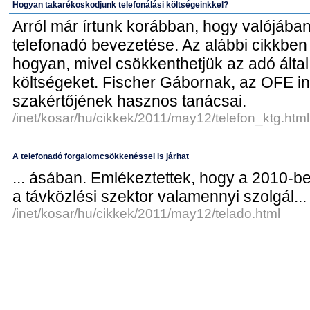
Hogyan takarékoskodjunk telefonálási költségeinkkel?
Arról már írtunk korábban, hogy valójában m
telefonadó bevezetése. Az alábbi cikkben 
hogyan, mivel csökkenthetjük az adó ált
költségeket. Fischer Gábornak, az OFE 
szakértőjének hasznos tanácsai.
/inet/kosar/hu/cikkek/2011/may12/telefon_ktg.html
A telefonadó forgalomcsökkenéssel is járhat
... ásában. Emlékeztettek, hogy a 2010-b
a távközlési szektor valamennyi szolgál...
/inet/kosar/hu/cikkek/2011/may12/telado.html