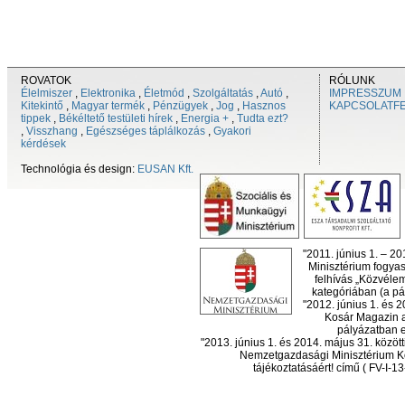
ROVATOK
RÓLUNK
Élelmiszer
,
Elektronika
,
Életmód
,
Szolgáltatás
,
Autó
,
IMPRESSZUM
Kitekintő
,
Magyar termék
,
Pénzügyek
,
Jog
,
Hasznos
KAPCSOLATF
tippek
,
Békéltető testületi hírek
,
Energia +
,
Tudta ezt?
,
Visszhang
,
Egészséges táplálkozás
,
Gyakori
kérdések
Technológia és design:
EUSAN Kft.
"2011. június 1. – 2
Minisztérium fogyas
felhívás „Közvéle
kategóriában (a pál
"2012. június 1. és 
Kosár Magazin a
pályázatban el
"2013. június 1. és 2014. május 31. köz
Nemzetgazdasági Minisztérium Ko
tájékoztatásáért! című ( FV-I-1