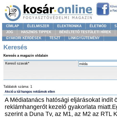
CÍMLAP
ÉLELMISZER
ELEKTRONIKA
ÉLETMÓD
S
JOG
HASZNOS TIPPEK
BÉKÉLTETŐ TESTÜLETI HÍREK
GYAKORI KÉRDÉSEK
TESZT
LINKGYÜJTEMÉNY
Keresés
Keresés a magazin oldalain
Kereső szavak*
Találatok száma: 1
Akció a túl hangos reklámok ellen
A Médiatanács hatósági eljárásokat indít 
reklámhangerőt kezelő gyakorlata miatt.Eg
szerint a Duna Tv, az M1, az M2 az RTL 