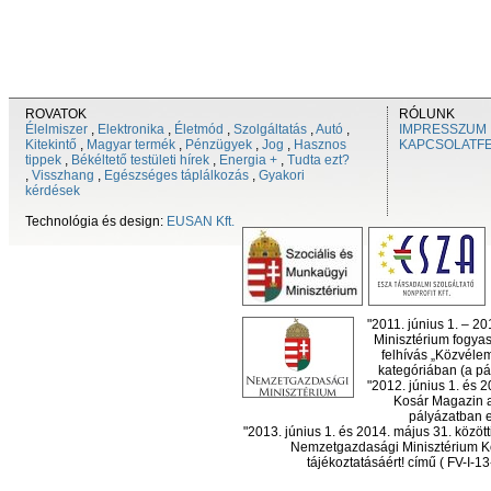
ROVATOK
RÓLUNK
Élelmiszer
,
Elektronika
,
Életmód
,
Szolgáltatás
,
Autó
,
IMPRESSZUM
Kitekintő
,
Magyar termék
,
Pénzügyek
,
Jog
,
Hasznos
KAPCSOLATF
tippek
,
Békéltető testületi hírek
,
Energia +
,
Tudta ezt?
,
Visszhang
,
Egészséges táplálkozás
,
Gyakori
kérdések
Technológia és design:
EUSAN Kft.
"2011. június 1. – 2
Minisztérium fogyas
felhívás „Közvéle
kategóriában (a pál
"2012. június 1. és 
Kosár Magazin a
pályázatban el
"2013. június 1. és 2014. május 31. köz
Nemzetgazdasági Minisztérium Ko
tájékoztatásáért! című ( FV-I-1