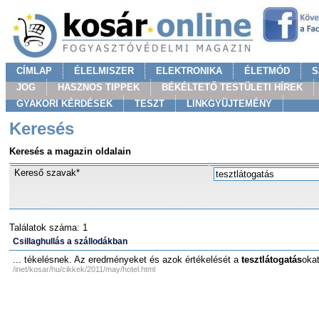
CÍMLAP
ÉLELMISZER
ELEKTRONIKA
ÉLETMÓD
S
JOG
HASZNOS TIPPEK
BÉKÉLTETŐ TESTÜLETI HÍREK
GYAKORI KÉRDÉSEK
TESZT
LINKGYÜJTEMÉNY
Keresés
Keresés a magazin oldalain
Kereső szavak*
Találatok száma: 1
Csillaghullás a szállodákban
... tékelésnek. Az eredményeket és azok értékelését a
tesztlátogatás
okat
/inet/kosar/hu/cikkek/2011/may/hotel.html