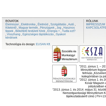
ROVATOK
RÓLUNK
Élelmiszer
,
Elektronika
,
Életmód
,
Szolgáltatás
,
Autó
,
IMPRESSZUM
Kitekintő
,
Magyar termék
,
Pénzügyek
,
Jog
,
Hasznos
KAPCSOLATF
tippek
,
Békéltető testületi hírek
,
Energia +
,
Tudta ezt?
,
Visszhang
,
Egészséges táplálkozás
,
Gyakori
kérdések
Technológia és design:
EUSAN Kft.
"2011. június 1. – 2
Minisztérium fogyas
felhívás „Közvéle
kategóriában (a pál
"2012. június 1. és 
Kosár Magazin a
pályázatban el
"2013. június 1. és 2014. május 31. köz
Nemzetgazdasági Minisztérium Ko
tájékoztatásáért! című ( FV-I-1