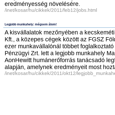
eredményesség növelésére.
/inet/kosar/hu/cikkek/2011/feb12/jobs.html
Legjobb munkahely: mégsem álom!
A kisvállalatok mezőnyében a kecskeméti
Kft., a közepes cégek között az FGSZ Föld
ezer munkavállalónál többet foglalkoztató
Pénzügyi Zrt. lett a legjobb munkahely 
AonHewitt humánerőforrás tanácsadó legf
alapján, amelynek eredményeit most hozt
/inet/kosar/hu/cikkek/2011/okt12/legjobb_munkahe