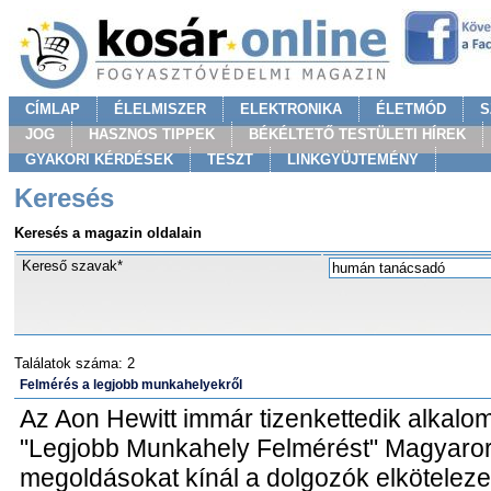
CÍMLAP
ÉLELMISZER
ELEKTRONIKA
ÉLETMÓD
S
JOG
HASZNOS TIPPEK
BÉKÉLTETŐ TESTÜLETI HÍREK
GYAKORI KÉRDÉSEK
TESZT
LINKGYÜJTEMÉNY
Keresés
Keresés a magazin oldalain
Kereső szavak*
Találatok száma: 2
Felmérés a legjobb munkahelyekről
Az Aon Hewitt immár tizenkettedik alkalomm
"Legjobb Munkahely Felmérést" Magyaror
megoldásokat kínál a dolgozók elköteleze