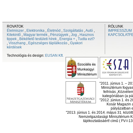
ROVATOK
RÓLUNK
Élelmiszer
,
Elektronika
,
Életmód
,
Szolgáltatás
,
Autó
,
IMPRESSZUM
Kitekintő
,
Magyar termék
,
Pénzügyek
,
Jog
,
Hasznos
KAPCSOLATF
tippek
,
Békéltető testületi hírek
,
Energia +
,
Tudta ezt?
,
Visszhang
,
Egészséges táplálkozás
,
Gyakori
kérdések
Technológia és design:
EUSAN Kft.
"2011. június 1. – 2
Minisztérium fogyas
felhívás „Közvéle
kategóriában (a pál
"2012. június 1. és 
Kosár Magazin a
pályázatban el
"2013. június 1. és 2014. május 31. köz
Nemzetgazdasági Minisztérium Ko
tájékoztatásáért! című ( FV-I-1