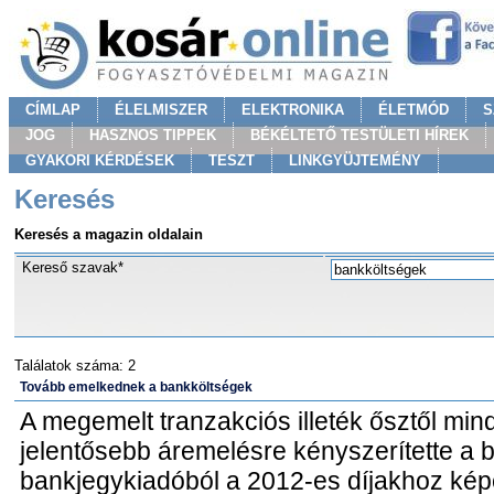
CÍMLAP
ÉLELMISZER
ELEKTRONIKA
ÉLETMÓD
S
JOG
HASZNOS TIPPEK
BÉKÉLTETŐ TESTÜLETI HÍREK
GYAKORI KÉRDÉSEK
TESZT
LINKGYÜJTEMÉNY
Keresés
Keresés a magazin oldalain
Kereső szavak*
Találatok száma: 2
Tovább emelkednek a bankköltségek
A megemelt tranzakciós illeték ősztől min
jelentősebb áremelésre kényszerítette a 
bankjegykiadóból a 2012-es díjakhoz kép