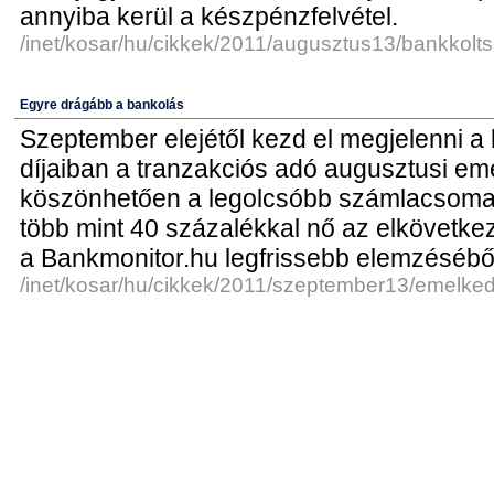
annyiba kerül a készpénzfelvétel.
/inet/kosar/hu/cikkek/2011/augusztus13/bankkolt
Egyre drágább a bankolás
Szeptember elejétől kezd el megjelenni 
díjaiban a tranzakciós adó augusztusi em
köszönhetően a legolcsóbb számlacsomag
több mint 40 százalékkal nő az elkövetke
a Bankmonitor.hu legfrissebb elemzésébő
/inet/kosar/hu/cikkek/2011/szeptember13/emelke