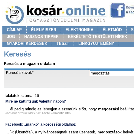
CÍMLAP
ÉLELMISZER
ELEKTRONIKA
ÉLETMÓD
S
JOG
HASZNOS TIPPEK
BÉKÉLTETŐ TESTÜLETI HÍREK
GYAKORI KÉRDÉSEK
TESZT
LINKGYÜJTEMÉNY
Keresés
Keresés a magazin oldalain
Kereső szavak*
Találatok száma: 16
Mire ne kattintsunk Valentin napon?
... él pedig mindig az lebegjen a szemünk előtt, hogy
megosztás
i beállít
/inet/kosar/hu/cikkek/2011/feb12/valentin.html
Facebook: „mankó” a közösségi oldalhoz
... ”-t (Üzenőfal), a nyilvánosságnak szánt üzenetek,
megosztás
ok helyét