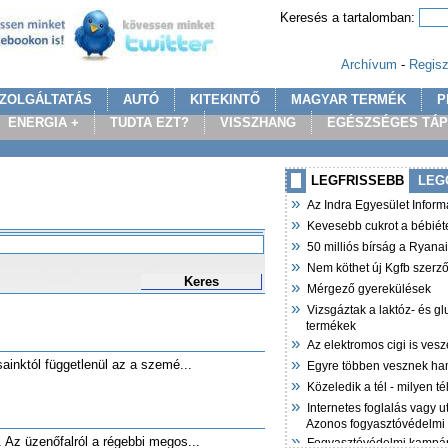
Keresés a tartalomban:
Archívum
-
Regisz
ZOLGÁLTATÁS
AUTÓ
KITEKINTŐ
MAGYAR TERMÉK
P
ENERGIA +
TUDTA EZT?
VISSZHANG
EGÉSZSÉGES TÁ
LEGFRISSEBB
LEG
»
Az Indra Egyesület Infor
»
Kevesebb cukrot a bébiét
»
50 milliós bírság a Ryana
»
Nem köthet új Kgfb szer
Keres
»
Mérgező gyerekülések
»
Vizsgáztak a laktóz- és g
termékek
»
Az elektromos cigi is vesz
»
ásainktól függetlenül az a szemé...
Egyre többen vesznek ha
»
Közeledik a tél - milyen t
»
Internetes foglalás vagy u
Azonos fogyasztóvédelmi
»
. Az üzenőfalról a régebbi megos...
Fogyasztóvédelmi kampán