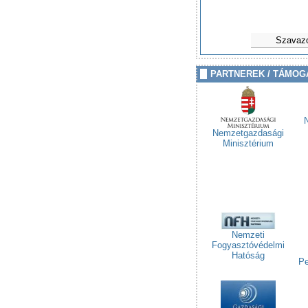
Szavaz
PARTNEREK / TÁMOG
Nemzetgazdasági
Minisztérium
Nemzeti
Fogyasztóvédelmi
Hatóság
Pe