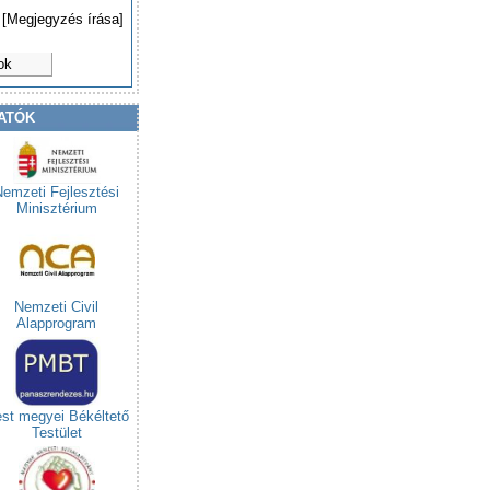
[Megjegyzés írása]
ok
ATÓK
Nemzeti Fejlesztési
Minisztérium
Nemzeti Civil
Alapprogram
st megyei Békéltető
Testület