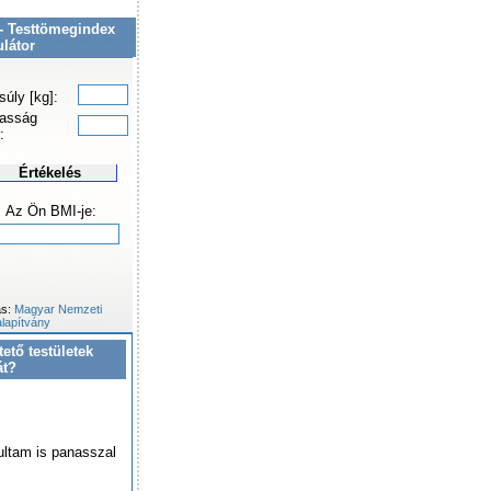
- Testtömegindex
ulátor
súly [kg]:
asság
:
Értékelés
Az Ön BMI-je:
ás:
Magyar Nemzeti
lapítvány
tető testületek
át?
ultam is panasszal