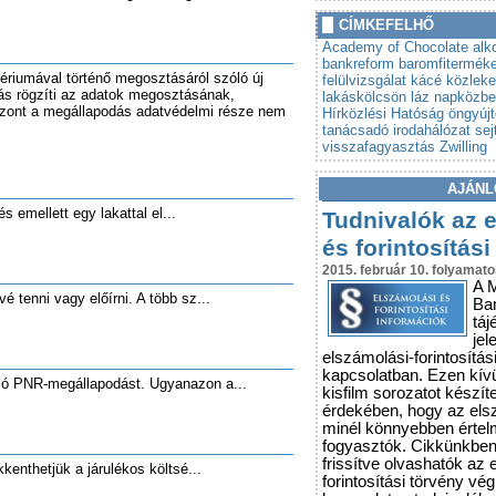
»
Autót venne? Lebuktathatj
CÍMKEFELHŐ
»
Tovább szigorodnak az á
Academy of Chocolate
alk
vonatkozó szabályok
bankreform
baromfitermék
ériumával történő megosztásáról szóló új
felülvizsgálat
kácé
közleke
ás rögzíti az adatok megosztásának,
lakáskölcsön
láz
napközben
viszont a megállapodás adatvédelmi része nem
Hírközlési Hatóság
öngyújt
tanácsadó irodahálózat
sej
visszafagyasztás
Zwilling
AJÁNL
, és emellett egy lakattal el...
Tudnivalók az 
és forintosítási
2015. február 10. folyamato
A 
vé tenni vagy előírni. A több sz...
Ba
táj
jel
elszámolási-forintosítás
kapcsolatban. Ezen kív
óló PNR‑megállapodást. Ugyanazon a...
kisfilm sorozatot készít
érdekében, hogy az els
minél könnyebben érte
fogyasztók. Cikkünkbe
frissítve olvashatók az 
kkenthetjük a járulékos költsé...
forintosítási törvény vé