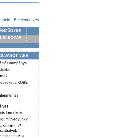
tráció
-
Bejelentkezés
ÉNZÜGYEK
PLÁLKOZÁS
OLVASOTTABB
mációs kampánya
elekbe!
irnek
ződéseket a KÖBE
luténmentes
élyes
mis termékeket
éligumit vegyünk?
tazási iroda?
 szabályok
yt indít a GVH