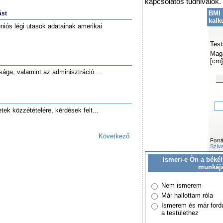
kapcsolatos tudnivalók.
BMI 
ást
kalk
iós légi utasok adatainak amerikai
Test
Mag
[cm]
ága, valamint az adminisztráció ...
etek közzétételére, kérdések felt...
Következő
Forr
Szíva
Ismeri-e Ön a békél
munkáj
Nem ismerem
Már hallottam róla
Ismerem és már ford
a testülethez