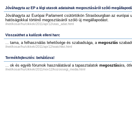
Jóváhagyta az EP a légi utasok adatainak megosztásáról szóló megállapod
Jóváhagyta az Európai Parlament csütörtökön Strasbourgban az európai un
hatóságokkal történő megosztásáról szóló új megállapodást.
/inet/kosar/hu/cikkek/2011/apr12/utas_adat.html
Visszaüthet a kalózok elleni harc
... tama, a felhasználás lehetősége és szabadsága, a
megosztás
szabads
/inet/kosar/hu/cikkek/2011/apr12/watchlist.html
Termékfejlesztés: behálózva!
... ok és egyéb fórumok használatával a tapasztalatok
megosztás
ára, ötl
/inet/kosar/hu/cikkek/2011/nov12/kozossegi_media.html