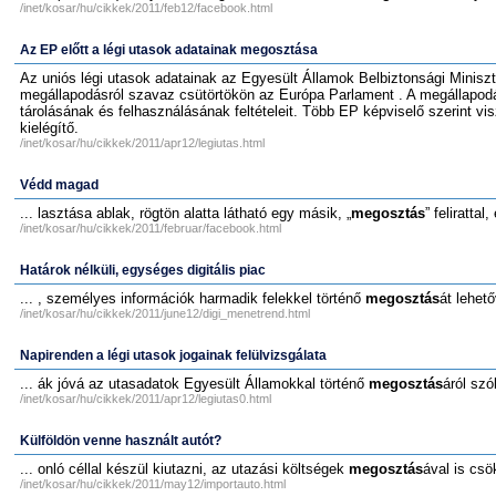
/inet/kosar/hu/cikkek/2011/feb12/facebook.html
Az EP előtt a légi utasok adatainak megosztása
Az uniós légi utasok adatainak az Egyesült Államok Belbiztonsági Miniszt
megállapodásról szavaz csütörtökön az Európa Parlament . A megállapod
tárolásának és felhasználásának feltételeit. Több EP képviselő szerint 
kielégítő.
/inet/kosar/hu/cikkek/2011/apr12/legiutas.html
Védd magad
... lasztása ablak, rögtön alatta látható egy másik, „
megosztás
” felirattal
/inet/kosar/hu/cikkek/2011/februar/facebook.html
Határok nélküli, egységes digitális piac
... , személyes információk harmadik felekkel történő
megosztás
át lehető
/inet/kosar/hu/cikkek/2011/june12/digi_menetrend.html
Napirenden a légi utasok jogainak felülvizsgálata
... ák jóvá az utasadatok Egyesült Államokkal történő
megosztás
áról sz
/inet/kosar/hu/cikkek/2011/apr12/legiutas0.html
Külföldön venne használt autót?
... onló céllal készül kiutazni, az utazási költségek
megosztás
ával is csö
/inet/kosar/hu/cikkek/2011/may12/importauto.html