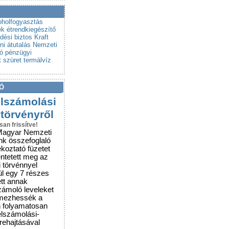
a a csalókat!
rubemutatókra
oholfogyasztás
ek
étrendkiegészítő
dési biztos
Kraft
i átutalás
Nemzeti
ó
pénzügyi
t
szüret
termálvíz
Ó
elszámolási
 törvényről
san frissítve!
Magyar Nemzeti
nk összefoglaló
ékoztató füzetet
entetett meg az
i törvénnyel
ül egy 7 részes
ett annak
zámoló leveleket
lmezhessék a
n folyamatosan
elszámolási-
grehajtásával