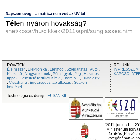
Napszemüveg – a matrica nem véd az UV-től
Tél
en-nyáron hóvakság?
/inet/kosar/hu/cikkek/2011/april/sunglasses.html
ROVATOK
RÓLUNK
Élelmiszer
,
Elektronika
,
Életmód
,
Szolgáltatás
,
Autó
,
IMPRESSZUM
Kitekintő
,
Magyar termék
,
Pénzügyek
,
Jog
,
Hasznos
KAPCSOLATF
tippek
,
Békéltető testületi hírek
,
Energia +
,
Tudta ezt?
,
Visszhang
,
Egészséges táplálkozás
,
Gyakori
kérdések
Technológia és design:
EUSAN Kft.
"2011. június 1. – 2
Minisztérium fogyas
felhívás „Közvéle
kategóriában (a pál