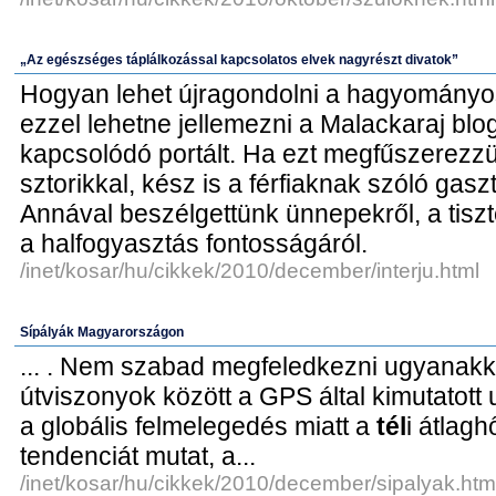
„Az egészséges táplálkozással kapcsolatos elvek nagyrészt divatok”
Hogyan lehet újragondolni a hagyományo
ezzel lehetne jellemezni a Malackaraj blo
kapcsolódó portált. Ha ezt megfűszerezzü
sztorikkal, kész is a férfiaknak szóló gasz
Annával beszélgettünk ünnepekről, a tiszte
a halfogyasztás fontosságáról.
/inet/kosar/hu/cikkek/2010/december/interju.html
Sípályák Magyarországon
... . Nem szabad megfeledkezni ugyanakk
útviszonyok között a GPS által kimutatott u
a globális felmelegedés miatt a
tél
i átlag
tendenciát mutat, a...
/inet/kosar/hu/cikkek/2010/december/sipalyak.htm