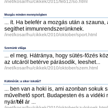
/inet/kosar/hu/cikkek/2011/feb12/so.html
Mozgás minden mennyiségben
... ít. Ha belefér a mozgás után a szauna,
segíthet immunrendszerünknek.
/inet/kosar/hu/cikkek/2010/oktober/sport.html
Szemünk világa
... el meg. Hátránya, hogy sütés-főzés k
az utcáról betérve párásodik, leeshet...
/inet/kosar/hu/cikkek/2010/oktober/szem.html
Különórák: a siker iskolái?
... ben van a hoki is, ami azonban sokuk
művelhető sport. Budapesten és a vidéki na
nyár/
tél
ár ...
/inet/kosar/hu/cikkek/2010/oktober/szuloknek.html