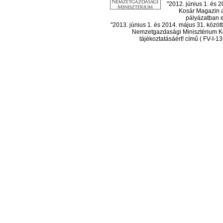
"2012. június 1. és 
Kosár Magazin a
pályázatban el
"2013. június 1. és 2014. május 31. köz
Nemzetgazdasági Minisztérium Ko
tájékoztatásáért! című ( FV-I-1