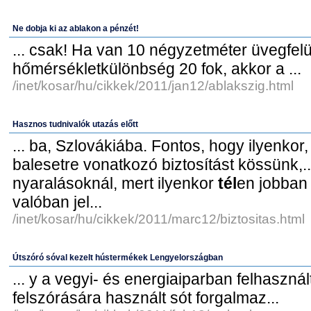
Ne dobja ki az ablakon a pénzét!
... csak! Ha van 10 négyzetméter üvegfel
hőmérsékletkülönbség 20 fok, akkor a ...
/inet/kosar/hu/cikkek/2011/jan12/ablakszig.html
Hasznos tudnivalók utazás előtt
... ba, Szlovákiába. Fontos, hogy ilyenkor,
balesetre vonatkozó biztosítást kössünk,...
nyaralásoknál, mert ilyenkor
tél
en jobban
valóban jel...
/inet/kosar/hu/cikkek/2011/marc12/biztositas.html
Útszóró sóval kezelt hústermékek Lengyelországban
... y a vegyi- és energiaiparban felhasznált
felszórására használt sót forgalmaz...