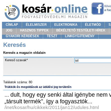
CÍMLAP
ÉLELMISZER
ELEKTRONIKA
ÉLETMÓD
S
JOG
HASZNOS TIPPEK
BÉKÉLTETŐ TESTÜLETI HÍREK
GYAKORI KÉRDÉSEK
TESZT
LINKGYÜJTEMÉNY
Keresés
Keresés a magazin oldalain
Kereső szavak*
Találatok száma: 80
Trükkök és megoldások az üdülési jog területén
... dult, hogy egy senki által igénybe nem 
„társult termék”, így a fogyasztók...
/inet/kosar/hu/cikkek/2011/jan12/udules.html