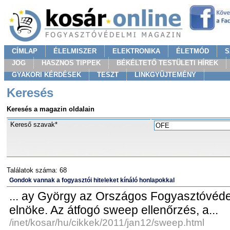
CÍMLAP
ÉLELMISZER
ELEKTRONIKA
ÉLETMÓD
S
JOG
HASZNOS TIPPEK
BÉKÉLTETŐ TESTÜLETI HÍREK
GYAKORI KÉRDÉSEK
TESZT
LINKGYÜJTEMÉNY
Keresés
Keresés a magazin oldalain
Kereső szavak*
Találatok száma: 68
Gondok vannak a fogyasztói hiteleket kínáló honlapokkal
... ay György az Országos Fogyasztóvéde
elnöke. Az átfogó sweep ellenőrzés, a...
/inet/kosar/hu/cikkek/2011/jan12/sweep.html