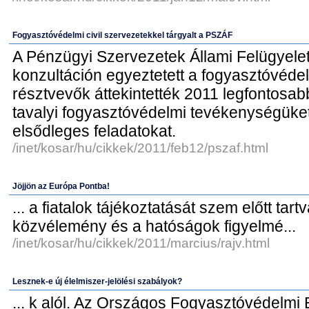
Fogyasztóvédelmi civil szervezetekkel tárgyalt a PSZÁF
A Pénzügyi Szervezetek Állami Felügyel
konzultáción egyeztetett a fogyasztóvédel
résztvevők áttekintették 2011 legfontosa
tavalyi fogyasztóvédelmi tevékenységüket 
elsődleges feladatokat.
/inet/kosar/hu/cikkek/2011/feb12/pszaf.html
Jöjjön az Európa Pontba!
... a fiatalok tájékoztatását szem előtt tart
közvélemény és a hatóságok figyelmé...
/inet/kosar/hu/cikkek/2011/marcius/rajv.html
Lesznek-e új élelmiszer-jelölési szabályok?
... k alól. Az Országos Fogyasztóvédelmi 