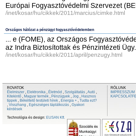
Európai Fogyasztóvédelmi Szervezet (BEU
/inet/kosar/hu/cikkek/2011/marcius/cimke.html
Országos hálózat a pénzügyi fogyasztóvédelemben
... e (FOME), az Országos Fogyasztóvéde
az Indra Biztosítottak és Pénzintézeti Ügy.
/inet/kosar/hu/cikkek/2011/april/penzugy.html
ROVATOK
RÓLUNK
Élelmiszer
,
Elektronika
,
Életmód
,
Szolgáltatás
,
Autó
,
IMPRESSZUM
Kitekintő
,
Magyar termék
,
Pénzügyek
,
Jog
,
Hasznos
KAPCSOLATF
tippek
,
Békéltető testületi hírek
,
Energia +
,
Tudta ezt?
,
Visszhang
,
Egészséges táplálkozás
,
Gyakori
kérdések
Technológia és design:
EUSAN Kft.