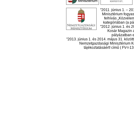
"2011. június 1. – 2
Minisztérium fogyas
felhívás „Közvéle
kategóriában (a pál
"2012. június 1. és 
Kosár Magazin a
pályázatban el
"2013. június 1. és 2014. május 31. köz
Nemzetgazdasági Minisztérium Ko
tájékoztatásáért! című ( FV-I-1