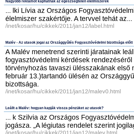
Nagyobb reklámot kaphatnak az egészségtelen élelmiszerek
... lki Lívia az Országos Fogyasztóvédelm
élelmiszer szakértője. A tervvel tehát az...
/inet/kosar/hu/cikkek/2011/jan12/label.html
Malév - Az utasok jogai az Országgyűlés Fogyasztóvédelmi bizottsága előtt
A Malév menetrend szerinti járatainak leá
fogyasztóvédelmi kérdések rendezéséről 
törvényhozás tavaszi ülésszakának első n
február 13.)tartandó ülésén az Országgy
bizottsága.
/inet/kosar/hu/cikkek/2011/jan12/malev0.html
Leállt a Malév: hogyan kapják vissza pénzüket az utasok?
... k Szilvia az Országos Fogyasztóvédelm
jogásza. „A légiutas rendelet szerint jogilag
/inet/kosar/hu/cikkek/2011/jan12/malev.html