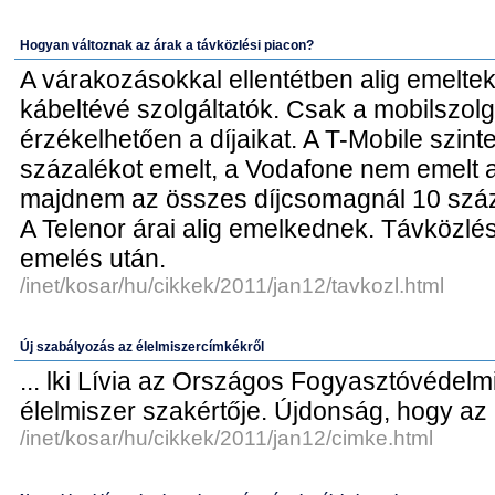
Hogyan változnak az árak a távközlési piacon?
A várakozásokkal ellentétben alig emeltek 
kábeltévé szolgáltatók. Csak a mobilszolg
érzékelhetően a díjaikat. A T-Mobile szint
százalékot emelt, a Vodafone nem emelt a
majdnem az összes díjcsomagnál 10 száz
A Telenor árai alig emelkednek. Távközlés
emelés után.
/inet/kosar/hu/cikkek/2011/jan12/tavkozl.html
Új szabályozás az élelmiszercímkékről
... lki Lívia az Országos Fogyasztóvédelm
élelmiszer szakértője. Újdonság, hogy az a
/inet/kosar/hu/cikkek/2011/jan12/cimke.html