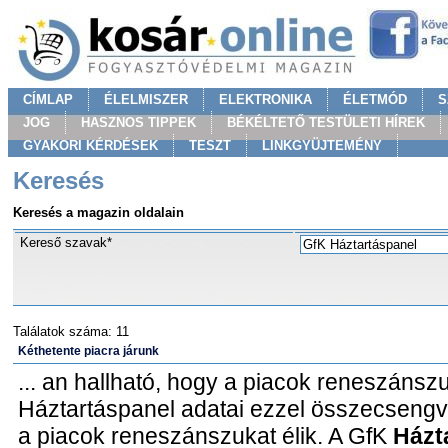
CÍMLAP
ÉLELMISZER
ELEKTRONIKA
ÉLETMÓD
S
JOG
HASZNOS TIPPEK
BÉKÉLTETŐ TESTÜLETI HÍREK
GYAKORI KÉRDÉSEK
TESZT
LINKGYÜJTEMÉNY
Keresés
Keresés a magazin oldalain
Kereső szavak*
Találatok száma: 11
Kéthetente piacra járunk
... an hallható, hogy a piacok reneszánszu
Háztartáspanel adatai ezzel összecsengve a
a piacok reneszánszukat élik. A GfK
Házt