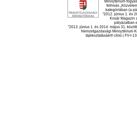
Minisztérium fogyas
felhívás „Közvéle
kategóriában (a pál
"2012. június 1. és 
Kosár Magazin a
pályázatban el
"2013. június 1. és 2014. május 31. köz
Nemzetgazdasági Minisztérium Ko
tájékoztatásáért! című ( FV-I-1