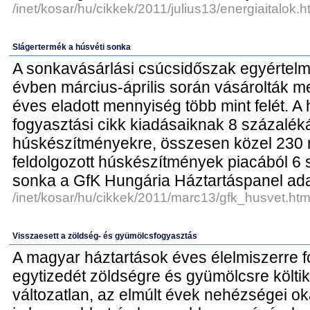
/inet/kosar/hu/cikkek/2011/julius13/energiaitalok.h
Slágertermék a húsvéti sonka
A sonkavásárlási csúcsidőszak egyértelm
évben március-április során vásárolták me
éves eladott mennyiség több mint felét. A 
fogyasztási cikk kiadásaiknak 8 százalékát 
húskészítményekre, összesen közel 230 mil
feldolgozott húskészítmények piacából 6 
sonka a GfK Hungária Háztartáspanel adat
/inet/kosar/hu/cikkek/2011/marc13/gfk_husvet.htm
Visszaesett a zöldség- és gyümölcsfogyasztás
A magyar háztartások éves élelmiszerre fo
egytizedét zöldségre és gyümölcsre költik.
változatlan, az elmúlt évek nehézségei o