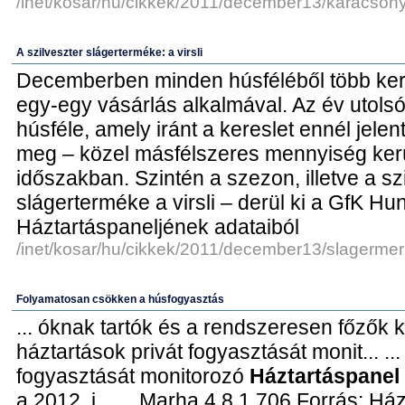
/inet/kosar/hu/cikkek/2011/december13/karacsony
A szilveszter slágerterméke: a virsli
Decemberben minden húsféléből több ker
egy-egy vásárlás alkalmával. Az év utols
húsféle, amely iránt a kereslet ennél jel
meg – közel másfélszeres mennyiség ker
időszakban. Szintén a szezon, illetve a sz
slágerterméke a virsli – derül ki a GfK Hu
Háztartáspaneljének adataiból
/inet/kosar/hu/cikkek/2011/december13/slagermerm
Folyamatosan csökken a húsfogyasztás
... óknak tartók és a rendszeresen főzők 
háztartások privát fogyasztását monit... ..
fogyasztását monitorozó
Háztartáspanel
a 2012. j... ... Marha 4,8 1.706 Forrás: Há