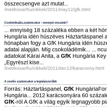
összecsengve azt mutat...
/inet/kosar/hu/cikkek/2011/may12/gfk.html
Csokimikulás,szaloncukor - mennyit veszünk?
... ennyiség 18 százaléka ebben a két h
Hungária idén húszéves Háztartáspanel adat
hónapban fogy a GfK Hungária idén hús
adatai alapján. Míg csokoládémik... ... ncu
adatokat Kárai Anita, a
GfK
Hungária Key
„Egyrészt kise...
/inet/kosar/hu/cikkek/2011/dec12/karacsony.html
A zselés szaloncukor a legnépszerűbb
Forrás: Háztartáspanel,
GfK
HungáriaFor
Hungária... 2012 karácsonyára 60 százalé
GfK
-ról A GfK a világ egyik legnagyobb pi