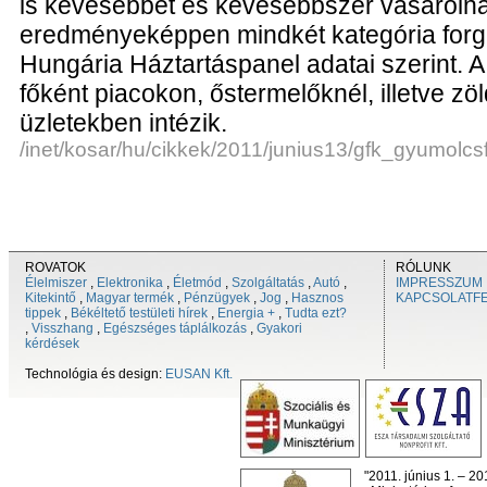
is kevesebbet és kevesebbszer vásárolna
eredményeképpen mindkét kategória forg
Hungária Háztartáspanel adatai szerint. 
főként piacokon, őstermelőknél, illetve z
üzletekben intézik.
/inet/kosar/hu/cikkek/2011/junius13/gfk_gyumolcs
ROVATOK
RÓLUNK
Élelmiszer
,
Elektronika
,
Életmód
,
Szolgáltatás
,
Autó
,
IMPRESSZUM
Kitekintő
,
Magyar termék
,
Pénzügyek
,
Jog
,
Hasznos
KAPCSOLATF
tippek
,
Békéltető testületi hírek
,
Energia +
,
Tudta ezt?
,
Visszhang
,
Egészséges táplálkozás
,
Gyakori
kérdések
Technológia és design:
EUSAN Kft.
"2011. június 1. – 2