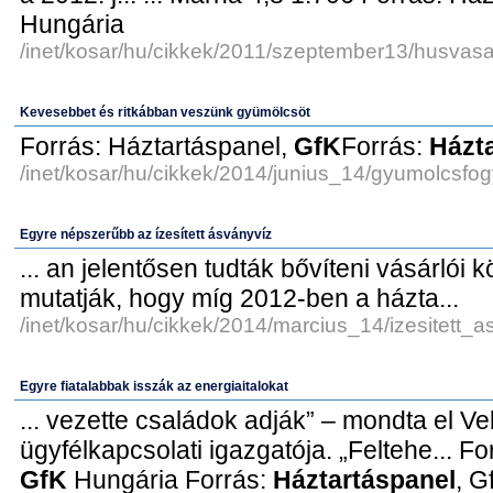
Hungária
/inet/kosar/hu/cikkek/2011/szeptember13/husvasa
Kevesebbet és ritkábban veszünk gyümölcsöt
Forrás: Háztartáspanel,
GfK
Forrás:
Házt
/inet/kosar/hu/cikkek/2014/junius_14/gyumolcsfog
Egyre népszerűbb az ízesített ásványvíz
... an jelentősen tudták bővíteni vásárlói 
mutatják, hogy míg 2012-ben a házta...
/inet/kosar/hu/cikkek/2014/marcius_14/izesitett_
Egyre fiatalabbak isszák az energiaitalokat
... vezette családok adják” – mondta el Vel
ügyfélkapcsolati igazgatója. „Feltehe... F
GfK
Hungária Forrás:
Háztartáspanel
, G