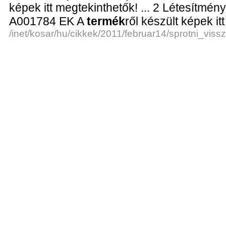
képek itt megtekinthetők! ... 2 Létesítmén
A001784 EK A
termék
ről készült képek it
/inet/kosar/hu/cikkek/2011/februar14/sprotni_viss