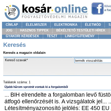
CÍMLAP
ÉLELMISZER
ELEKTRONIKA
ÉLETMÓD
S
JOG
HASZNOS TIPPEK
BÉKÉLTETŐ TESTÜLETI HÍREK
GYAKORI KÉRDÉSEK
TESZT
LINKGYÜJTEMÉNY
Keresés
Keresés a magazin oldalain
Kereső szavak*
Találatok száma: 1
Újabb három sprotnit vontak ki a forgalomból
... BIH elrendelte a forgalomban levő füstö
átfogó ellenőrzését is. A vizsgálatok jel... .
Létesítményazonosító jelölés: EE 450 EU