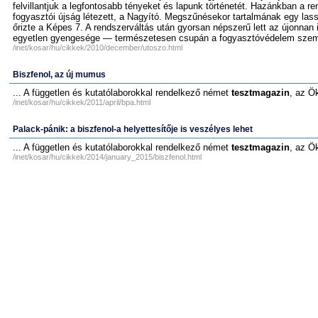
felvillantjuk a legfontosabb tényeket és lapunk történetét. Hazánkban a re
fogyasztói újság létezett, a Nagyító. Megszűnésekor tartalmának egy las
őrizte a Képes 7. A rendszerváltás után gyorsan népszerű lett az újonnan
egyetlen gyengesége — természetesen csupán a fogyasztóvédelem szempo
/inet/kosar/hu/cikkek/2010/december/utoszo.html
Biszfenol, az új mumus
... A független és kutatólaborokkal rendelkező német
tesztmagazin
, az Ö
/inet/kosar/hu/cikkek/2011/april/bpa.html
Palack-pánik: a biszfenol-a helyettesítője is veszélyes lehet
... A független és kutatólaborokkal rendelkező német
tesztmagazin
, az Ö
/inet/kosar/hu/cikkek/2014/january_2015/biszfenol.html