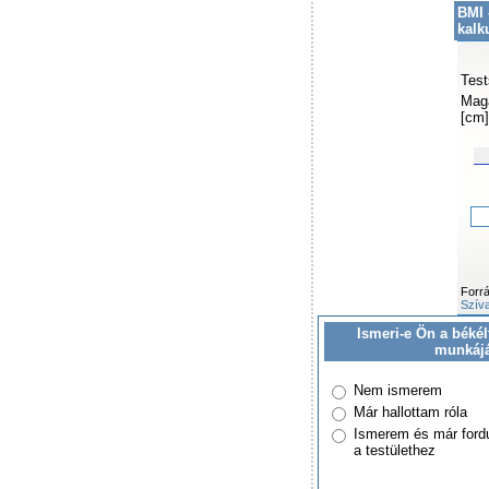
BMI 
kalk
Test
Mag
[cm]
Forr
Szíva
Ismeri-e Ön a békél
munkáj
Nem ismerem
Már hallottam róla
Ismerem és már ford
a testülethez