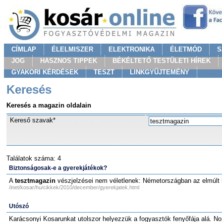
CÍMLAP
ÉLELMISZER
ELEKTRONIKA
ÉLETMÓD
S
JOG
HASZNOS TIPPEK
BÉKÉLTETŐ TESTÜLETI HÍREK
GYAKORI KÉRDÉSEK
TESZT
LINKGYÜJTEMÉNY
Keresés
Keresés a magazin oldalain
Kereső szavak*
Találatok száma: 4
Biztonságosak-e a gyerekjátékok?
A
tesztmagazin
vészjelzései nem véletlenek: Németországban az elmúlt 
/inet/kosar/hu/cikkek/2010/december/gyerekjatek.html
Utószó
Karácsonyi Kosarunkat utolszor helyezzük a fogyasztók fenyőfája alá. No,