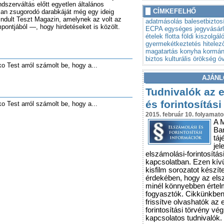
ndszerváltás előtt egyetlen általános
»
Autót venne? Lebuktathatj
CÍMKEFELHŐ
san zsugorodó darabkáját még egy ideig
»
Tovább szigorodnak az á
 indult Teszt Magazin, amelynek az volt az
adatmásolás
balesetbiztos
ntjából —, hogy hirdetéseket is közölt.
vonatkozó szabályok
ECPA
egységes jegyvásár
ételek
flotta
földi kiszolgál
gyermekétkeztetés
hitelez
magatartás
konyha
kormán
biztos
kulturális örökség
ó
ko Test arról számolt be, hogy a...
AJÁNL
Tudnivalók az 
és forintosítási
ko Test arról számolt be, hogy a...
2015. február 10. folyamato
A 
Ba
táj
jel
elszámolási-forintosítás
kapcsolatban. Ezen kív
kisfilm sorozatot készít
érdekében, hogy az els
minél könnyebben érte
fogyasztók. Cikkünkbe
frissítve olvashatók az 
forintosítási törvény vé
kapcsolatos tudnivalók.