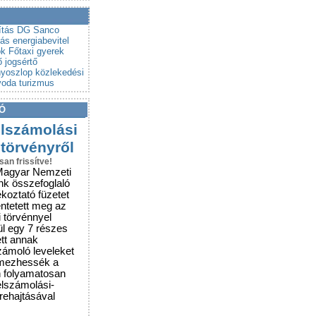
a a csalókat!
rubemutatókra
ítás
DG Sanco
lás
energiabevitel
ók
Főtaxi
gyerek
ő
jogsértő
yoszlop
közlekedési
voda
turizmus
Ó
elszámolási
 törvényről
san frissítve!
Magyar Nemzeti
nk összefoglaló
ékoztató füzetet
entetett meg az
i törvénnyel
ül egy 7 részes
ett annak
zámoló leveleket
lmezhessék a
n folyamatosan
elszámolási-
grehajtásával