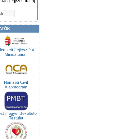
[Megjegyzés írása]
ok
ATÓK
Nemzeti Fejlesztési
Minisztérium
Nemzeti Civil
Alapprogram
st megyei Békéltető
Testület