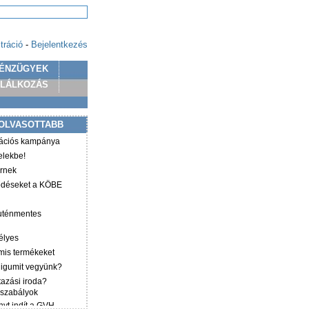
tráció
-
Bejelentkezés
ÉNZÜGYEK
PLÁLKOZÁS
OLVASOTTABB
mációs kampánya
elekbe!
irnek
ződéseket a KÖBE
luténmentes
élyes
mis termékeket
éligumit vegyünk?
tazási iroda?
 szabályok
yt indít a GVH