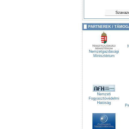
Szavaz
PARTNEREK / TÁMOG
Nemzetgazdasági
Minisztérium
Nemzeti
Fogyasztóvédelmi
Hatóság
Pe