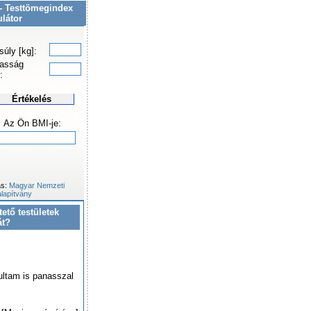
- Testtömegindex
ulátor
súly [kg]:
asság
:
Értékelés
Az Ön BMI-je:
ás:
Magyar Nemzeti
lapítvány
tető testületek
át?
ultam is panasszal