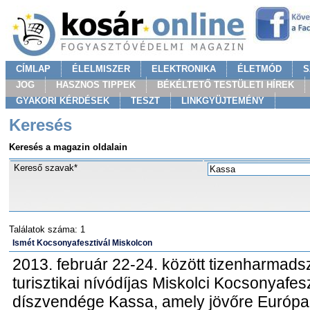
CÍMLAP
ÉLELMISZER
ELEKTRONIKA
ÉLETMÓD
S
JOG
HASZNOS TIPPEK
BÉKÉLTETŐ TESTÜLETI HÍREK
GYAKORI KÉRDÉSEK
TESZT
LINKGYÜJTEMÉNY
Keresés
Keresés a magazin oldalain
Kereső szavak*
Találatok száma: 1
Ismét Kocsonyafesztivál Miskolcon
2013. február 22-24. között tizenharmads
turisztikai nívódíjas Miskolci Kocsonyafes
díszvendége Kassa, amely jövőre Európa K