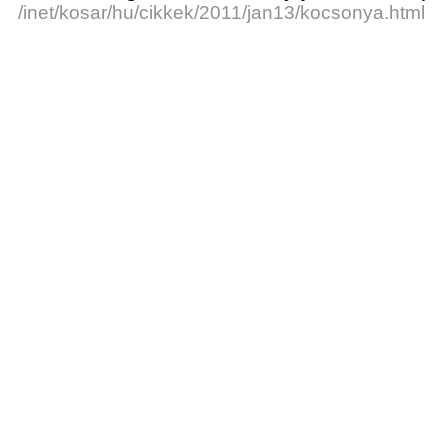
/inet/kosar/hu/cikkek/2011/jan13/kocsonya.html