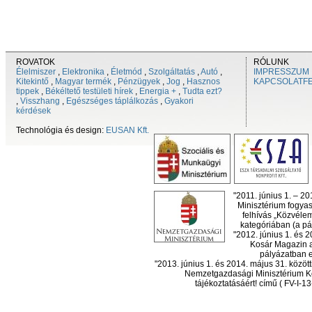
ROVATOK
RÓLUNK
Élelmiszer
,
Elektronika
,
Életmód
,
Szolgáltatás
,
Autó
,
IMPRESSZUM
Kitekintő
,
Magyar termék
,
Pénzügyek
,
Jog
,
Hasznos
KAPCSOLATF
tippek
,
Békéltető testületi hírek
,
Energia +
,
Tudta ezt?
,
Visszhang
,
Egészséges táplálkozás
,
Gyakori
kérdések
Technológia és design:
EUSAN Kft.
"2011. június 1. – 2
Minisztérium fogyas
felhívás „Közvéle
kategóriában (a pál
"2012. június 1. és 
Kosár Magazin a
pályázatban el
"2013. június 1. és 2014. május 31. köz
Nemzetgazdasági Minisztérium Ko
tájékoztatásáért! című ( FV-I-1