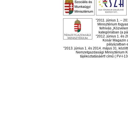
"2011. június 1. – 2
Minisztérium fogyas
felhívás „Közvéle
kategóriában (a pál
"2012. június 1. és 
Kosár Magazin a
pályázatban el
"2013. június 1. és 2014. május 31. köz
Nemzetgazdasági Minisztérium Ko
tájékoztatásáért! című ( FV-I-1