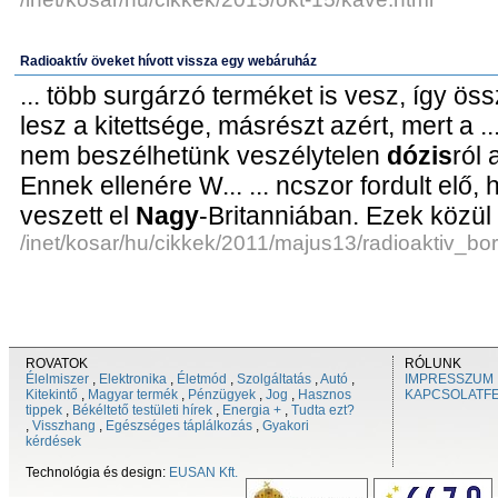
Radioaktív öveket hívott vissza egy webáruház
... több surgárzó terméket is vesz, így 
lesz a kitettsége, másrészt azért, mert a ...
nem beszélhetünk veszélytelen
dózis
ról 
Ennek ellenére W... ... ncszor fordult elő
veszett el
Nagy
-Britanniában. Ezek közül 
/inet/kosar/hu/cikkek/2011/majus13/radioaktiv_bo
ROVATOK
RÓLUNK
Élelmiszer
,
Elektronika
,
Életmód
,
Szolgáltatás
,
Autó
,
IMPRESSZUM
Kitekintő
,
Magyar termék
,
Pénzügyek
,
Jog
,
Hasznos
KAPCSOLATF
tippek
,
Békéltető testületi hírek
,
Energia +
,
Tudta ezt?
,
Visszhang
,
Egészséges táplálkozás
,
Gyakori
kérdések
Technológia és design:
EUSAN Kft.