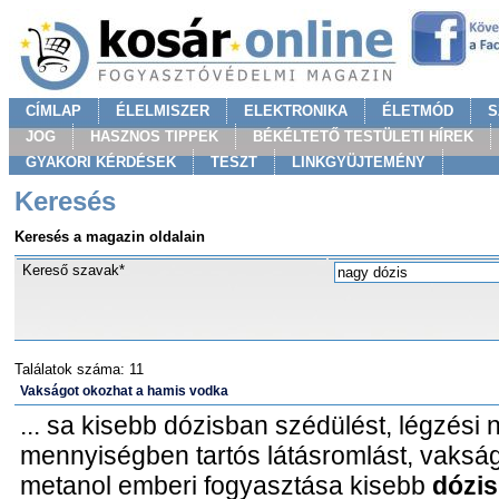
CÍMLAP
ÉLELMISZER
ELEKTRONIKA
ÉLETMÓD
S
JOG
HASZNOS TIPPEK
BÉKÉLTETŐ TESTÜLETI HÍREK
GYAKORI KÉRDÉSEK
TESZT
LINKGYÜJTEMÉNY
Keresés
Keresés a magazin oldalain
Kereső szavak*
Találatok száma: 11
Vakságot okozhat a hamis vodka
... sa kisebb dózisban szédülést, légzési
mennyiségben tartós látásromlást, vakságot
metanol emberi fogyasztása kisebb
dózis