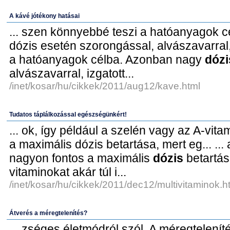
A kávé jótékony hatásai
... szen könnyebbé teszi a hatóanyagok 
dózis esetén szorongással, alvászavarral, 
a hatóanyagok célba. Azonban nagy
dózi
alvászavarral, izgatott...
/inet/kosar/hu/cikkek/2011/aug12/kave.html
Tudatos táplálkozással egészségünkért!
... ok, így például a szelén vagy az A-vit
a maximális dózis betartása, mert eg... ...
nagyon fontos a maximális
dózis
betartás
vitaminokat akár túl i...
/inet/kosar/hu/cikkek/2011/dec12/multivitaminok.h
Átverés a méregtelenítés?
... zséges életmódról szól. A méregteleníté