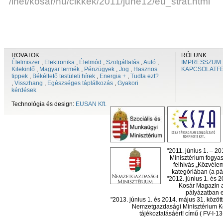
/inet/kosar/hu/cikkek/2011/june12/eu_strat.html
ROVATOK
RÓLUNK
Élelmiszer
,
Elektronika
,
Életmód
,
Szolgáltatás
,
Autó
,
IMPRESSZUM
Kitekintő
,
Magyar termék
,
Pénzügyek
,
Jog
,
Hasznos
KAPCSOLATF
tippek
,
Békéltető testületi hírek
,
Energia +
,
Tudta ezt?
,
Visszhang
,
Egészséges táplálkozás
,
Gyakori
kérdések
Technológia és design:
EUSAN Kft.
"2011. június 1. – 2
Minisztérium fogyas
felhívás „Közvéle
kategóriában (a pál
"2012. június 1. és 
Kosár Magazin a
pályázatban el
"2013. június 1. és 2014. május 31. köz
Nemzetgazdasági Minisztérium Ko
tájékoztatásáért! című ( FV-I-1