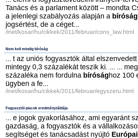
Tanács és a parlament között – mondta Csé
a jelenlegi szabályozás alapján a
bíróság
jogsértést, de a céget...
/inet/kosar/hu/cikkek/2011/februar/cons_law.html
Nem kell mindig bíróság
... t az uniós fogyasztók által elszenvedet
mintegy 0,3 százalékát teszik ki. ... ... m
százaléka nem fordulna
bíróság
hoz 100 e
ügyben a fe...
/inet/kosar/hu/cikkek/2011/februar/egyszeru.html
Fogyasztói piacok eredménytáblája
... e jogok gyakorlásához, ami egyaránt s
gazdaság, a fogyasztók és a vállalkozások
segítséget és tanácsadást nyújtó
Európai