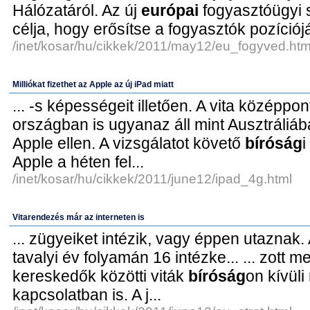
Hálózatáról. Az új
európai
fogyasztóügyi 
célja, hogy erősítse a fogyasztók pozícióját
/inet/kosar/hu/cikkek/2011/may12/eu_fogyved.htm
Milliókat fizethet az Apple az új iPad miatt
... -s képességeit illetően. A vita középpo
országban is ugyanaz áll mint Ausztráliába.
Apple ellen. A vizsgálatot követő
bíróság
i
Apple a héten fel...
/inet/kosar/hu/cikkek/2011/june12/ipad_4g.html
Vitarendezés már az interneten is
... zügyeiket intézik, vagy éppen utaznak.
tavalyi év folyamán 16 intézke... ... zott 
kereskedők közötti viták
bíróság
on kívül
kapcsolatban is. A j...