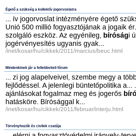
Égető a szükség a kollektív jogorvoslatra
... ív jogorvoslat intézményére égető sz
Unió 500 millió fogyasztójának a jogaik ér.
szolgáló eszköz. Az egyénileg,
bíróság
i 
jogérvényesítés ugyanis gyak...
/inet/kosar/hu/cikkek/2011/marcius/beuc.html
Mindenkinek jár a fellebbviteli fórum
... zi jog alapelveivel, szembe megy a tö
fejlődéssel. A jelenlegi büntetőpolitika a...
ajánlásokat fogalmaz meg és jogerős
bír
hatásköre. Bírósággal k...
/inet/kosar/hu/cikkek/2011/februar/interju.html
Törvényhozók és civilek csatája
... elérni a fogyasztóvédelmi irányelv-terv