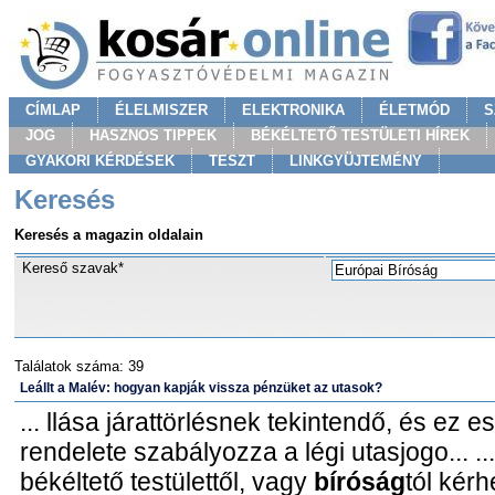
CÍMLAP
ÉLELMISZER
ELEKTRONIKA
ÉLETMÓD
S
JOG
HASZNOS TIPPEK
BÉKÉLTETŐ TESTÜLETI HÍREK
GYAKORI KÉRDÉSEK
TESZT
LINKGYÜJTEMÉNY
Keresés
Keresés a magazin oldalain
Kereső szavak*
Találatok száma: 39
Leállt a Malév: hogyan kapják vissza pénzüket az utasok?
... llása járattörlésnek tekintendő, és ez 
rendelete szabályozza a légi utasjogo... ..
békéltető testülettől, vagy
bíróság
tól kérh