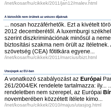
/inet/kosar/hu/cikkek/2011/jan12/malev.html
A biztosítók nem örülnek az uniszex díjaknak
... nosan hozzáférhetők. Ezt a kivételt törö
2012 decemberétől. A luxemburgi székhe
szerint diszkriminációnak minősül a nemek
biztosítási szakma nem örült az ítéletnek.
szövetség (CEA) főtitkára egyene...
/inet/kosar/hu/cikkek/2011/marcius/bizt.html
Utasjogok az EU-ban
A vonatkozó szabályozást az
Európai
Par
261/2004/EK rendelete tartalmazza: ily... ..
rendeletben nem szerepel, az Európai
Bí
novemberében közzétett ítélete kimo...
/inet/kosar/hu/cikkek/2010/majus/utasjog.html