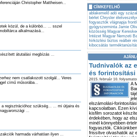
ferenciáján Christopher Mattheisen...
»
Autót venne? Lebuktathatj
CÍMKEFELHŐ
»
Tovább szigorodnak az á
ablakemelő
adó egy száza
vonatkozó szabályok
bérlet
Chrysler
életveszély
fogyasztók vlágnapja
front
tek közül, de a különbö... ... sszel
gyógyszerminta
Jamie Oliv
mobiltárca alkalmazásá...
közösség
Magyar Keresked
Intézet
Magyar Nemzeti B
hírközlési biztos
reálbér
ré
kibocsátás
terméktanúsítá
észített átutalási megbízás ...
AJÁNL
Tudnivalók az 
és forintosítási
zerhez nem csatlakozott szolgál... Veres
2015. február 10. folyamato
ggel című műsorába...
A 
Ba
táj
jel
elszámolási-forintosítás
a regisztrációhoz szükség... ... mi útjaira és
kapcsolatban. Ezen kív
magyarországi ...
kisfilm sorozatot készít
érdekében, hogy az els
minél könnyebben érte
fogyasztók. Cikkünkbe
frissítve olvashatók az 
anzakciók harmada várhatóan ilyen ...