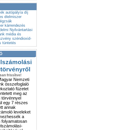
a a csalókat!
rubemutatókra
lék
autópályía díj
es élelmiszer
légzsák
er
kárrendezés
elmi Nyilvántartási
ank
média és
szvény
széndioxid-
s
tüntetés
Ó
elszámolási
 törvényről
san frissítve!
Magyar Nemzeti
nk összefoglaló
ékoztató füzetet
entetett meg az
i törvénnyel
ül egy 7 részes
ett annak
zámoló leveleket
lmezhessék a
n folyamatosan
elszámolási-