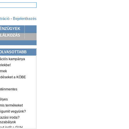
tráció
-
Bejelentkezés
ÉNZÜGYEK
PLÁLKOZÁS
OLVASOTTABB
mációs kampánya
elekbe!
irnek
ződéseket a KÖBE
luténmentes
élyes
mis termékeket
éligumit vegyünk?
tazási iroda?
 szabályok
yt indít a GVH