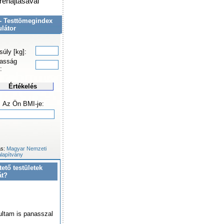
grehajtásával
- Testtömegindex
ulátor
súly [kg]:
asság
:
Értékelés
Az Ön BMI-je:
ás:
Magyar Nemzeti
lapítvány
tető testületek
át?
ultam is panasszal