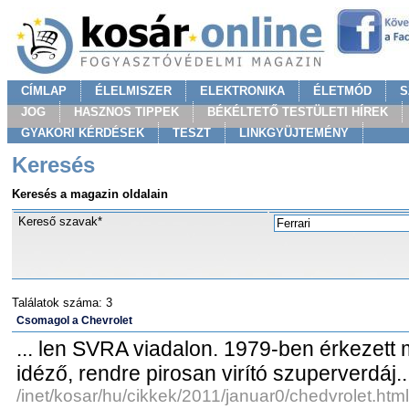
CÍMLAP
ÉLELMISZER
ELEKTRONIKA
ÉLETMÓD
S
JOG
HASZNOS TIPPEK
BÉKÉLTETŐ TESTÜLETI HÍREK
GYAKORI KÉRDÉSEK
TESZT
LINKGYÜJTEMÉNY
Keresés
Keresés a magazin oldalain
Kereső szavak*
Találatok száma: 3
Csomagol a Chevrolet
... len SVRA viadalon. 1979-ben érkezet
idéző, rendre pirosan virító szuperverdáj..
/inet/kosar/hu/cikkek/2011/januar0/chedvrolet.html