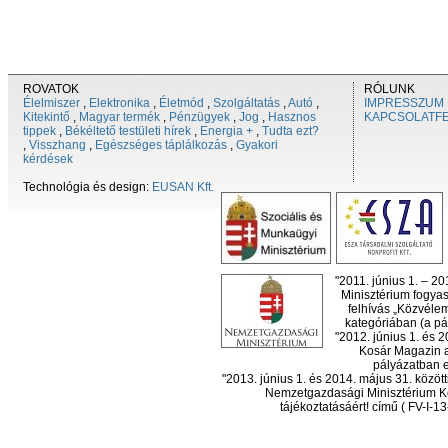
ROVATOK
RÓLUNK
Élelmiszer
,
Elektronika
,
Életmód
,
Szolgáltatás
,
Autó
,
IMPRESSZUM
Kitekintő
,
Magyar termék
,
Pénzügyek
,
Jog
,
Hasznos
KAPCSOLATF
tippek
,
Békéltető testületi hírek
,
Energia +
,
Tudta ezt?
,
Visszhang
,
Egészséges táplálkozás
,
Gyakori
kérdések
Technológia és design:
EUSAN Kft.
"2011. június 1. – 2
Minisztérium fogyas
felhívás „Közvéle
kategóriában (a pál
"2012. június 1. és 
Kosár Magazin a
pályázatban el
"2013. június 1. és 2014. május 31. köz
Nemzetgazdasági Minisztérium Ko
tájékoztatásáért! című ( FV-I-1