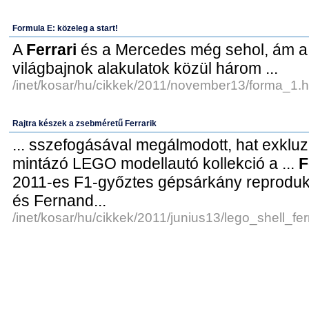
Formula E: közeleg a start!
A
Ferrari
és a Mercedes még sehol, ám a
világbajnok alakulatok közül három ...
/inet/kosar/hu/cikkek/2011/november13/forma_1.h
Rajtra készek a zsebméretű Ferrarik
... sszefogásával megálmodott, hat exkluz
mintázó LEGO modellautó kollekció a ...
F
2011-es F1-győztes gépsárkány reproduk
és Fernand...
/inet/kosar/hu/cikkek/2011/junius13/lego_shell_ferr