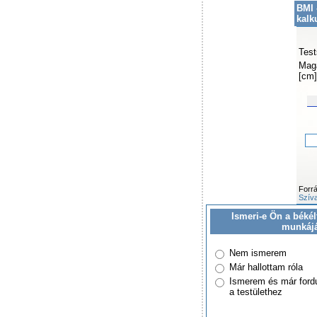
BMI 
kalk
Test
Mag
[cm]
Forr
Szíva
Ismeri-e Ön a békél
munkáj
Nem ismerem
Már hallottam róla
Ismerem és már ford
a testülethez