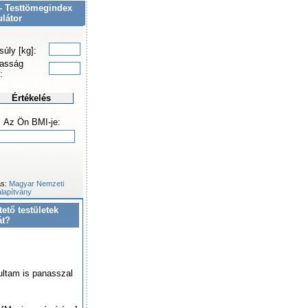
- Testtömegindex
ulátor
súly [kg]:
asság
:
Értékelés
Az Ön BMI-je:
ás:
Magyar Nemzeti
lapítvány
tető testületek
át?
ultam is panasszal