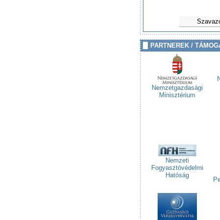
Szavaz
PARTNEREK / TÁMOG
Nemzetgazdasági
Minisztérium
Nemzeti
Fogyasztóvédelmi
Hatóság
Pe