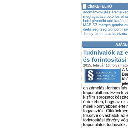
»
Autót venne? Lebuktathatj
CÍMKEFELHŐ
»
Tovább szigorodnak az á
adománygyűjtés
áremelke
vonatkozó szabályok
megtagadása
betörlés
elh
hotel
jövedéki adó
karácso
MABISZ
mérges gomba
o
diéta
segítség
Sunport Tra
Törley
üzleti utazás
vízóra
AJÁNL
Tudnivalók az 
és forintosítási
2015. február 10. folyamato
A 
Ba
táj
jel
elszámolási-forintosítás
kapcsolatban. Ezen kív
kisfilm sorozatot készít
érdekében, hogy az els
minél könnyebben érte
fogyasztók. Cikkünkbe
frissítve olvashatók az 
forintosítási törvény vé
kapcsolatos tudnivalók.