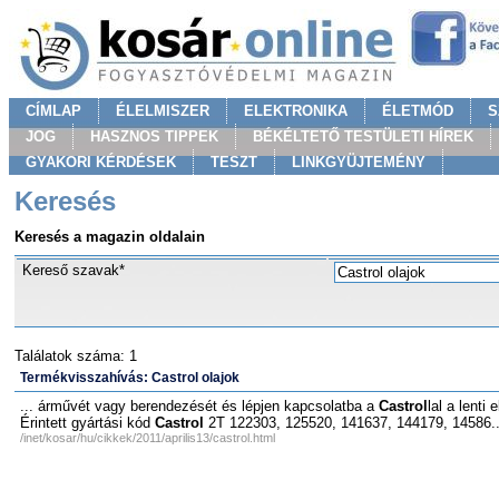
CÍMLAP
ÉLELMISZER
ELEKTRONIKA
ÉLETMÓD
S
JOG
HASZNOS TIPPEK
BÉKÉLTETŐ TESTÜLETI HÍREK
GYAKORI KÉRDÉSEK
TESZT
LINKGYÜJTEMÉNY
Keresés
Keresés a magazin oldalain
Kereső szavak*
Találatok száma: 1
Termékvisszahívás: Castrol olajok
... árművét vagy berendezését és lépjen kapcsolatba a
Castrol
lal a lenti
Érintett gyártási kód
Castrol
2T 122303, 125520, 141637, 144179, 14586..
/inet/kosar/hu/cikkek/2011/aprilis13/castrol.html