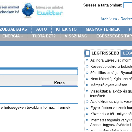
Keresés a tartalomban:
Archívum
-
Regisz
ZOLGÁLTATÁS
AUTÓ
KITEKINTŐ
MAGYAR TERMÉK
P
ENERGIA +
TUDTA EZT?
VISSZHANG
EGÉSZSÉGES TÁ
LEGFRISSEBB
LEG
»
Az Indra Egyesület Infor
»
Kevesebb cukrot a bébiét
»
50 milliós bírság a Ryana
»
Nem köthet új Kgfb szer
Keres
»
Mérgező gyerekülések
»
Vizsgáztak a laktóz- és g
termékek
»
Az elektromos cigi is vesz
»
 elérhetőségeken további informá... Termék
Egyre többen vesznek ha
.
»
Közeledik a tél - milyen t
»
Internetes foglalás vagy u
Azonos fogyasztóvédelmi
»
Fogyasztóvédelmi kampán