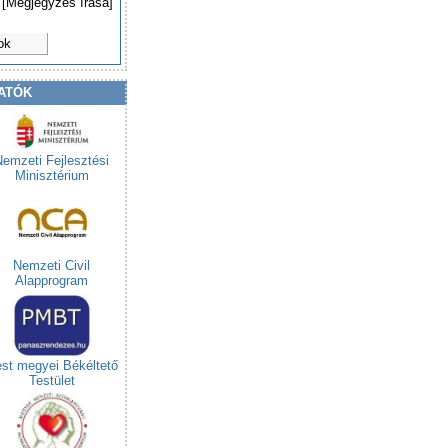
[Megjegyzés írása]
ok
ATÓK
Nemzeti Fejlesztési
Minisztérium
Nemzeti Civil
Alapprogram
st megyei Békéltető
Testület