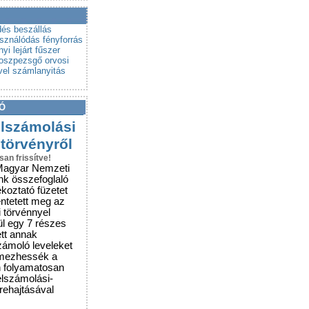
a a csalókat!
rubemutatókra
dés
beszállás
asználódás
fényforrás
nyi
lejárt fűszer
roszpezsgő
orvosi
vel
számlanyitás
Ó
elszámolási
 törvényről
san frissítve!
Magyar Nemzeti
nk összefoglaló
ékoztató füzetet
entetett meg az
i törvénnyel
ül egy 7 részes
ett annak
zámoló leveleket
lmezhessék a
n folyamatosan
elszámolási-
grehajtásával