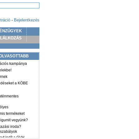
tráció
-
Bejelentkezés
ÉNZÜGYEK
PLÁLKOZÁS
OLVASOTTABB
mációs kampánya
elekbe!
irnek
ződéseket a KÖBE
luténmentes
élyes
mis termékeket
éligumit vegyünk?
tazási iroda?
 szabályok
yt indít a GVH