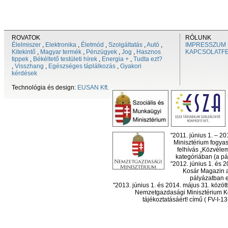
ROVATOK
RÓLUNK
Élelmiszer
,
Elektronika
,
Életmód
,
Szolgáltatás
,
Autó
,
IMPRESSZUM
Kitekintő
,
Magyar termék
,
Pénzügyek
,
Jog
,
Hasznos
KAPCSOLATF
tippek
,
Békéltető testületi hírek
,
Energia +
,
Tudta ezt?
,
Visszhang
,
Egészséges táplálkozás
,
Gyakori
kérdések
Technológia és design:
EUSAN Kft.
"2011. június 1. – 2
Minisztérium fogyas
felhívás „Közvéle
kategóriában (a pál
"2012. június 1. és 
Kosár Magazin a
pályázatban el
"2013. június 1. és 2014. május 31. köz
Nemzetgazdasági Minisztérium Ko
tájékoztatásáért! című ( FV-I-1