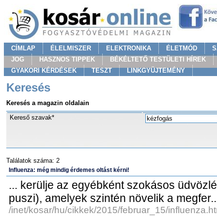
CÍMLAP
ÉLELMISZER
ELEKTRONIKA
ÉLETMÓD
S
JOG
HASZNOS TIPPEK
BÉKÉLTETŐ TESTÜLETI HÍREK
GYAKORI KÉRDÉSEK
TESZT
LINKGYÜJTEMÉNY
Keresés
Keresés a magazin oldalain
Kereső szavak*
Találatok száma: 2
Influenza: még mindig érdemes oltást kérni!
... kerülje az egyébként szokásos üdvözlé
puszi), amelyek szintén növelik a megfer..
/inet/kosar/hu/cikkek/2015/februar_15/influenza.h