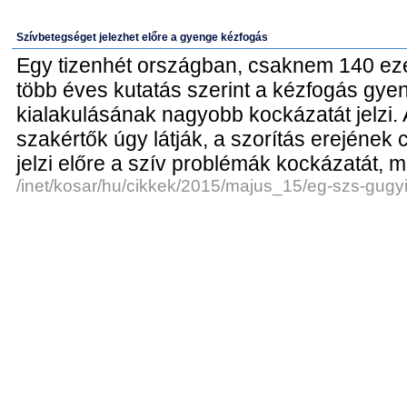
Szívbetegséget jelezhet előre a gyenge kézfogás
Egy tizenhét országban, csaknem 140 eze
több éves kutatás szerint a kézfogás gy
kialakulásának nagyobb kockázatát jelzi. A
szakértők úgy látják, a szorítás erejéne
jelzi előre a szív problémák kockázatát,
/inet/kosar/hu/cikkek/2015/majus_15/eg-szs-gugy