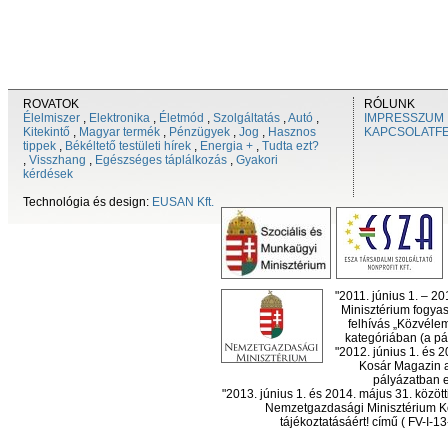
ROVATOK
RÓLUNK
Élelmiszer
,
Elektronika
,
Életmód
,
Szolgáltatás
,
Autó
,
IMPRESSZUM
Kitekintő
,
Magyar termék
,
Pénzügyek
,
Jog
,
Hasznos
KAPCSOLATF
tippek
,
Békéltető testületi hírek
,
Energia +
,
Tudta ezt?
,
Visszhang
,
Egészséges táplálkozás
,
Gyakori
kérdések
Technológia és design:
EUSAN Kft.
"2011. június 1. – 2
Minisztérium fogyas
felhívás „Közvéle
kategóriában (a pál
"2012. június 1. és 
Kosár Magazin a
pályázatban el
"2013. június 1. és 2014. május 31. köz
Nemzetgazdasági Minisztérium Ko
tájékoztatásáért! című ( FV-I-1