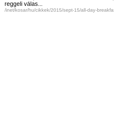
reggeli válas...
/inet/kosar/hu/cikkek/2015/sept-15/all-day-breakfa