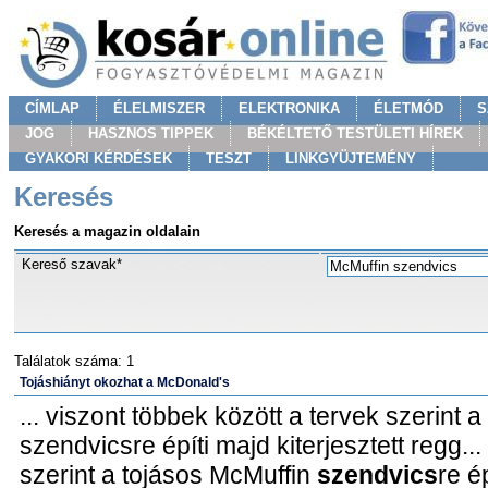
CÍMLAP
ÉLELMISZER
ELEKTRONIKA
ÉLETMÓD
S
JOG
HASZNOS TIPPEK
BÉKÉLTETŐ TESTÜLETI HÍREK
GYAKORI KÉRDÉSEK
TESZT
LINKGYÜJTEMÉNY
Keresés
Keresés a magazin oldalain
Kereső szavak*
Találatok száma: 1
Tojáshiányt okozhat a McDonald's
... viszont többek között a tervek szerint 
szendvicsre építi majd kiterjesztett regg...
szerint a tojásos McMuffin
szendvics
re é