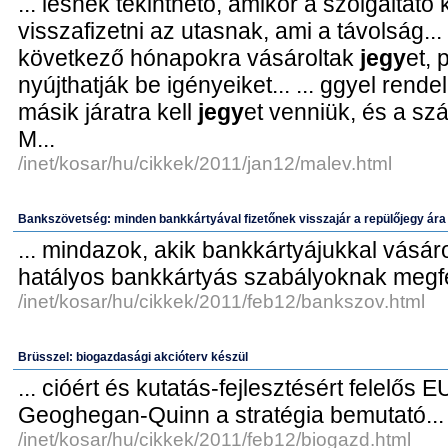
... lésnek tekinthető, amikor a szolgáltató
visszafizetni az utasnak, ami a távolság... 
következő hónapokra vásároltak
jegy
et,
nyújthatják be igényeiket... ... ggyel ren
másik járatra kell
jegy
et venniük, és a szá
M...
/inet/kosar/hu/cikkek/2011/jan12/malev.html
Bankszövetség: minden bankkártyával fizetőnek visszajár a repülőjegy ára
... mindazok, akik bankkártyájukkal vásá
hatályos bankkártyás szabályoknak megfel
/inet/kosar/hu/cikkek/2011/feb12/bankszov.html
Brüsszel: biogazdasági akcióterv készül
... cióért és kutatás-fejlesztésért felelős 
Geoghegan-Quinn a stratégia bemutató...
/inet/kosar/hu/cikkek/2011/feb12/biogazd.html