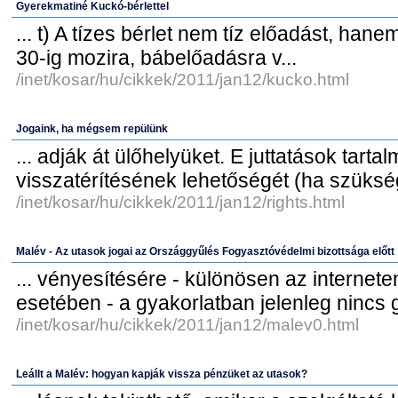
Gyerekmatiné Kuckó-bérlettel
... t) A tízes bérlet nem tíz előadást, hane
30-ig mozira, bábelőadásra v...
/inet/kosar/hu/cikkek/2011/jan12/kucko.html
Jogaink, ha mégsem repülünk
... adják át ülőhelyüket. E juttatások tart
visszatérítésének lehetőségét (ha szüksé
/inet/kosar/hu/cikkek/2011/jan12/rights.html
Malév - Az utasok jogai az Országgyűlés Fogyasztóvédelmi bizottsága előtt
... vényesítésére - különösen az internete
esetében - a gyakorlatban jelenleg nincs g
/inet/kosar/hu/cikkek/2011/jan12/malev0.html
Leállt a Malév: hogyan kapják vissza pénzüket az utasok?