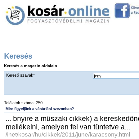
CÍMLAP
ÉLELMISZER
ELEKTRONIKA
ÉLETMÓD
S
JOG
HASZNOS TIPPEK
BÉKÉLTETŐ TESTÜLETI HÍREK
GYAKORI KÉRDÉSEK
TESZT
LINKGYÜJTEMÉNY
Keresés
Keresés a magazin oldalain
Kereső szavak*
Találatok száma: 250
Mire figyeljünk a vásárlási szezonban?
... bnyire a műszaki cikkek) a kereskedőne
mellékelni, amelyen fel van tüntetve a...
/inet/kosar/hu/cikkek/2011/june/karacsony.html