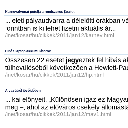
Karneválvonat pótolja a rendszeres járatot
... eleti pályaudvarra a délelőtti órákban 
forintban is ki lehet fizetni aktuális ár...
/inet/kosar/hu/cikkek/2011/jan12/karnev.html
Hibás laptop akkumulátorok
Összesen 22 esetet
jegy
eztek fel hibás 
túlhevüléséből következően a Hewlett-Pac
/inet/kosar/hu/cikkek/2011/jan12/hp.html
A vasútról jövőidőben
... kai előnyeit. „Különösen igaz ez Mag
meg –, ahol az előváros csekély állomástá
/inet/kosar/hu/cikkek/2011/jan12/mav1.html