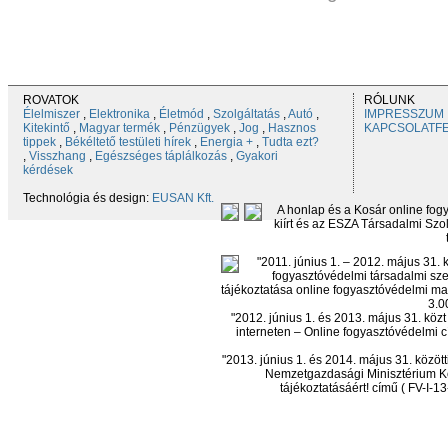
ROVATOK
RÓLUNK
Élelmiszer
,
Elektronika
,
Életmód
,
Szolgáltatás
,
Autó
,
IMPRESSZUM
Kitekintő
,
Magyar termék
,
Pénzügyek
,
Jog
,
Hasznos
KAPCSOLATF
tippek
,
Békéltető testületi hírek
,
Energia +
,
Tudta ezt?
,
Visszhang
,
Egészséges táplálkozás
,
Gyakori
kérdések
Technológia és design:
EUSAN Kft.
A honlap és a Kosár online fog
kiírt és az ESZA Társadalmi Szol
"2011. június 1. – 2012. május 31.
fogyasztóvédelmi társadalmi sze
tájékoztatása online fogyasztóvédelmi mag
3.0
"2012. június 1. és 2013. május 31. kö
interneten – Online fogyasztóvédelmi c
"2013. június 1. és 2014. május 31. köz
Nemzetgazdasági Minisztérium Ko
tájékoztatásáért! című ( FV-I-1