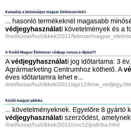
Kampány a biztonságos magyar élelmiszerekért
... hasonló termékeknél magasabb minősé
védjegyhasználat
i követelmények és a fo
/inet/kosar/hu/cikkek/2011/februar/magyar_elelmis
A Kiváló Magyar Élelmiszer védjegy vonzza a díjakat?!
A
védjegyhasználat
i jog időtartama: 3 é
Agrármarketing Centrumhoz köthető. A
vé
éves időtartamra lehet e...
/inet/kosar/hu/cikkek/2011/apr12/kme_vedjegy.ht
Kiváló magyar pálinka
... követelményeknek. Egyelőre 8 gyártó 
védjegyhasználat
i szerződést, amelynek 
/inet/kosar/hu/cikkek/2011/nov12/palinka.html