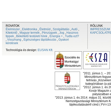
ROVATOK
RÓLUNK
Élelmiszer
,
Elektronika
,
Életmód
,
Szolgáltatás
,
Autó
,
IMPRESSZUM
Kitekintő
,
Magyar termék
,
Pénzügyek
,
Jog
,
Hasznos
KAPCSOLATF
tippek
,
Békéltető testületi hírek
,
Energia +
,
Tudta ezt?
,
Visszhang
,
Egészséges táplálkozás
,
Gyakori
kérdések
Technológia és design:
EUSAN Kft.
"2011. június 1. – 2
Minisztérium fogyas
felhívás „Közvéle
kategóriában (a pál
"2012. június 1. és 
Kosár Magazin a
pályázatban el
"2013. június 1. és 2014. május 31. köz
Nemzetgazdasági Minisztérium Ko
tájékoztatásáért! című ( FV-I-1