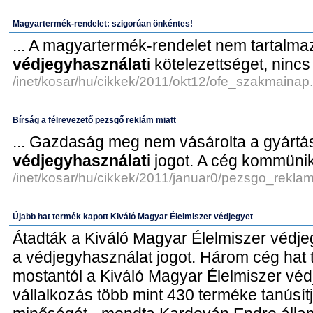
Magyartermék-rendelet: szigorúan önkéntes!
... A magyartermék-rendelet nem tartalma
védjegyhasználat
i kötelezettséget, ninc
/inet/kosar/hu/cikkek/2011/okt12/ofe_szakmainap
Bírság a félrevezető pezsgő reklám miatt
... Gazdaság meg nem vásárolta a gyártás
védjegyhasználat
i jogot. A cég kommüniké
/inet/kosar/hu/cikkek/2011/januar0/pezsgo_reklam
Újabb hat termék kapott Kiváló Magyar Élelmiszer védjegyet
Átadták a Kiváló Magyar Élelmiszer védje
a védjegyhasználat jogot. Három cég hat 
mostantól a Kiváló Magyar Élelmiszer véd
vállalkozás több mint 430 terméke tanúsít