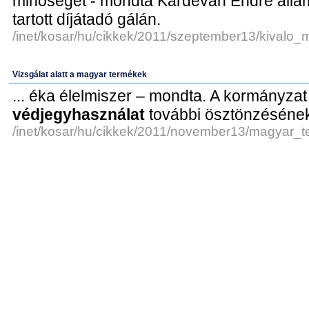
minőségét - mondta Kardeván Endre álla
tartott díjátadó gálán.
/inet/kosar/hu/cikkek/2011/szeptember13/kivalo_
Vizsgálat alatt a magyar termékek
... éka élelmiszer – mondta. A kormányzat 
védjegyhasználat
további ösztönzésének 
/inet/kosar/hu/cikkek/2011/november13/magyar_t