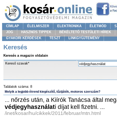
CÍMLAP
ÉLELMISZER
ELEKTRONIKA
ÉLETMÓD
S
JOG
HASZNOS TIPPEK
BÉKÉLTETŐ TESTÜLETI HÍREK
GYAKORI KÉRDÉSEK
TESZT
LINKGYÜJTEMÉNY
Keresés
Keresés a magazin oldalain
Kereső szavak*
Találatok száma: 8
Melyik a legjobb étrend kiegészítő, tűzijáték, motoros szerszám?
... nőrzés után, a Kiírók Tanácsa által megá
védjegyhasználat
i díjat kell fizetni. ...
/inet/kosar/hu/cikkek/2011/februar/mtn.html