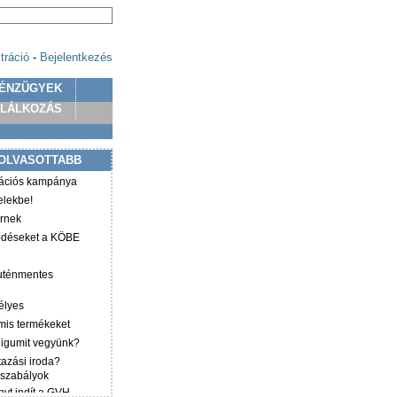
tráció
-
Bejelentkezés
ÉNZÜGYEK
PLÁLKOZÁS
OLVASOTTABB
mációs kampánya
elekbe!
irnek
ződéseket a KÖBE
luténmentes
élyes
mis termékeket
éligumit vegyünk?
tazási iroda?
 szabályok
yt indít a GVH