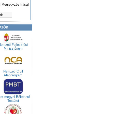
[Megjegyzés írása]
ok
ATÓK
Nemzeti Fejlesztési
Minisztérium
Nemzeti Civil
Alapprogram
st megyei Békéltető
Testület