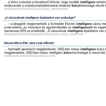
... a Volvo számára a következő kihívás, hogy további
intelligens
tartalm
rendszernek a szórakoztatóelektronikai rendszer
kulcs
fontosságú részét k
/inet/kosar/hu/cikkek/2011/may12/volvo_mitsubishi.html
„A városoknak intelligens épületekre van szüksége!”
... – a látogatók megismerhetik a Schneider Electric
intelligens
városi meg
szekciótéma „az innováció és együttműködés az
intelligens
ebb és rugalm
hamarosan 60%-ra emelkedik. „A városoknak
intelligens
épületekre van 
/inet/kosar/hu/cikkek/2011/januar0/world_future_energy_summit.html
Nissan Micra Elle: nem csak nőknek!
... harmadik generáció megjelenésére; 2002-ben máraz
intelligens
kulcs-t
megjelenésére; 2002-ben máraz intelligens
kulcs
-technológia is része lett
/inet/kosar/hu/cikkek/2011/jan13/nissan.html