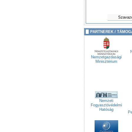
Szavaz
PARTNEREK / TÁMOG
Nemzetgazdasági
Minisztérium
Nemzeti
Fogyasztóvédelmi
Hatóság
Pe