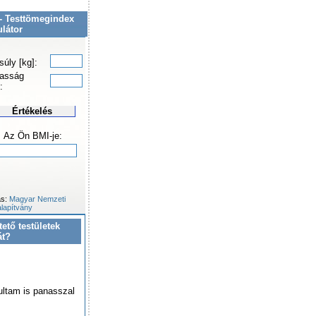
- Testtömegindex
ulátor
súly [kg]:
asság
:
Értékelés
Az Ön BMI-je:
ás:
Magyar Nemzeti
lapítvány
tető testületek
át?
ultam is panasszal