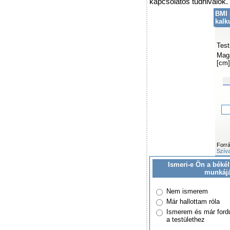
kapcsolatos tudnivalók.
BMI 
kalk
Test
Mag
[cm]
Forr
Szíva
Ismeri-e Ön a békél
munkáj
Nem ismerem
Már hallottam róla
Ismerem és már ford
a testülethez