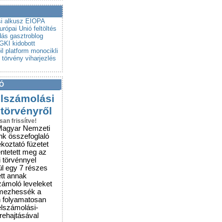
a a csalókat!
rubemutatókra
si alkusz
EIOPA
urópai Unió
feltöltés
dás
gasztroblog
GKI
kidobott
l platform
monocikli
törvény
viharjezlés
Ó
elszámolási
 törvényről
san frissítve!
Magyar Nemzeti
nk összefoglaló
ékoztató füzetet
entetett meg az
i törvénnyel
ül egy 7 részes
ett annak
zámoló leveleket
lmezhessék a
n folyamatosan
elszámolási-
grehajtásával