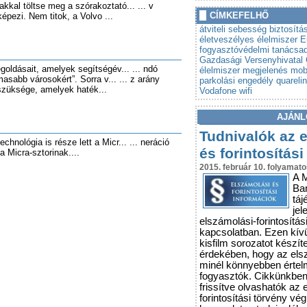
akkal töltse meg a szórakoztató... ... v
»
Autót venne? Lebuktathatj
CÍMKEFELHŐ
épezi. Nem titok, a Volvo ...
»
Tovább szigorodnak az á
átviteli sebesség
biztosítá
vonatkozó szabályok
életveszélyes élelmiszer
E
fogyasztóvédelmi tanácsa
Gazdasági Versenyhivatal
oldásait, amelyek segítségév... ... ndó
élelmiszer
megjelenés
mobi
asabb városokért”. Sorra v... ... z arány
parkolási engedély
quarelin
szüksége, amelyek haték...
Vodafone
wifi
AJÁNL
Tudnivalók az 
echnológia is része lett a Micr... ... neráció
és forintosítási
 a Micra-sztorinak....
2015. február 10. folyamato
A 
Ba
táj
jel
elszámolási-forintosítás
kapcsolatban. Ezen kív
kisfilm sorozatot készít
érdekében, hogy az els
minél könnyebben érte
fogyasztók. Cikkünkbe
frissítve olvashatók az 
forintosítási törvény vé