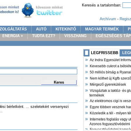
Keresés a tartalomban:
Archívum
-
Regisz
ZOLGÁLTATÁS
AUTÓ
KITEKINTŐ
MAGYAR TERMÉK
P
ENERGIA +
TUDTA EZT?
VISSZHANG
EGÉSZSÉGES TÁ
LEGFRISSEBB
LEG
»
Az Indra Egyesület Infor
»
Kevesebb cukrot a bébiét
»
50 milliós bírság a Ryana
»
Nem köthet új Kgfb szer
Keres
»
Mérgező gyerekülések
»
Vizsgáztak a laktóz- és g
termékek
»
Az elektromos cigi is vesz
»
si bérletként. ... szeletekért versenyezi
Egyre többen vesznek ha
..
»
Közeledik a tél - milyen t
»
Internetes foglalás vagy u
Azonos fogyasztóvédelmi
»
Fogyasztóvédelmi kampán