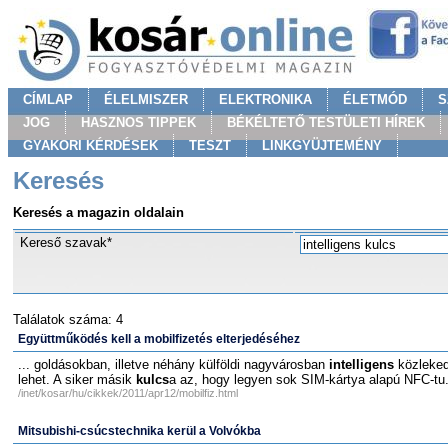
CÍMLAP
ÉLELMISZER
ELEKTRONIKA
ÉLETMÓD
S
JOG
HASZNOS TIPPEK
BÉKÉLTETŐ TESTÜLETI HÍREK
GYAKORI KÉRDÉSEK
TESZT
LINKGYÜJTEMÉNY
Keresés
Keresés a magazin oldalain
Kereső szavak*
Találatok száma: 4
Együttműködés kell a mobilfizetés elterjedéséhez
... goldásokban, illetve néhány külföldi nagyvárosban
intelligens
közlekedé
lehet. A siker másik
kulcs
a az, hogy legyen sok SIM-kártya alapú NFC-tu.
/inet/kosar/hu/cikkek/2011/apr12/mobilfiz.html
Mitsubishi-csúcstechnika kerül a Volvókba