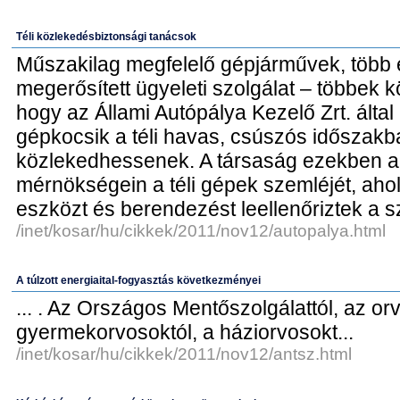
Téli közlekedésbiztonsági tanácsok
Műszakilag megfelelő gépjárművek, több 
megerősített ügyeleti szolgálat – többek kö
hogy az Állami Autópálya Kezelő Zrt. által
gépkocsik a téli havas, csúszós időszakb
közlekedhessenek. A társaság ezekben a 
mérnökségein a téli gépek szemléjét, ah
eszközt és berendezést leellenőriztek a 
/inet/kosar/hu/cikkek/2011/nov12/autopalya.html
A túlzott energiaital-fogyasztás következményei
... . Az Országos Mentőszolgálattól, az or
gyermekorvosoktól, a háziorvosokt...
/inet/kosar/hu/cikkek/2011/nov12/antsz.html