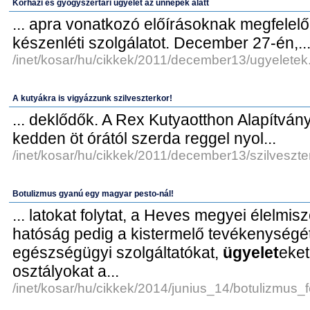
Kórházi és gyógyszertári ügyelet az ünnepek alatt
... apra vonatkozó előírásoknak megfelelő
készenléti szolgálatot. December 27-én,..
/inet/kosar/hu/cikkek/2011/december13/ugyeletek
A kutyákra is vigyázzunk szilveszterkor!
... deklődők. A Rex Kutyaotthon Alapítván
kedden öt órától szerda reggel nyol...
/inet/kosar/hu/cikkek/2011/december13/szilveszte
Botulizmus gyanú egy magyar pesto-nál!
... latokat folytat, a Heves megyei élelmisz
hatóság pedig a kistermelő tevékenységét .
egészségügyi szolgáltatókat,
ügyelet
eket
osztályokat a...
/inet/kosar/hu/cikkek/2014/junius_14/botulizmus_f