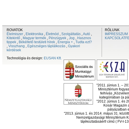
ROVATOK
RÓLUNK
Élelmiszer
,
Elektronika
,
Életmód
,
Szolgáltatás
,
Autó
,
IMPRESSZUM
Kitekintő
,
Magyar termék
,
Pénzügyek
,
Jog
,
Hasznos
KAPCSOLATF
tippek
,
Békéltető testületi hírek
,
Energia +
,
Tudta ezt?
,
Visszhang
,
Egészséges táplálkozás
,
Gyakori
kérdések
Technológia és design:
EUSAN Kft.
"2011. június 1. – 2
Minisztérium fogyas
felhívás „Közvéle
kategóriában (a pál
"2012. június 1. és 
Kosár Magazin a
pályázatban el
"2013. június 1. és 2014. május 31. köz
Nemzetgazdasági Minisztérium Ko
tájékoztatásáért! című ( FV-I-1