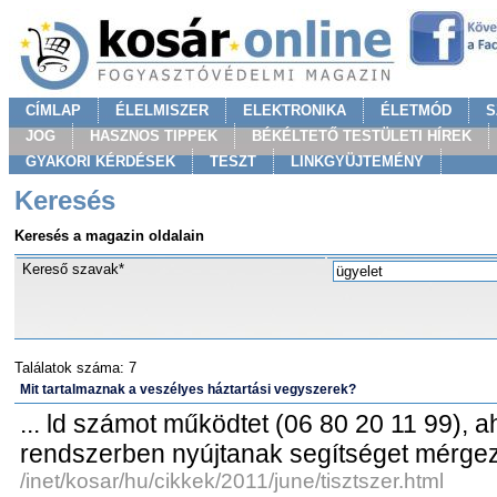
CÍMLAP
ÉLELMISZER
ELEKTRONIKA
ÉLETMÓD
S
JOG
HASZNOS TIPPEK
BÉKÉLTETŐ TESTÜLETI HÍREK
GYAKORI KÉRDÉSEK
TESZT
LINKGYÜJTEMÉNY
Keresés
Keresés a magazin oldalain
Kereső szavak*
Találatok száma: 7
Mit tartalmaznak a veszélyes háztartási vegyszerek?
... ld számot működtet (06 80 20 11 99), 
rendszerben nyújtanak segítséget mérgez
/inet/kosar/hu/cikkek/2011/june/tisztszer.html