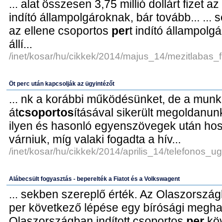
... alat összesen 3,75 millió dollárt fizet a
indító állampolgároknak, bár tovább... ... se
az ellene csoportos
per
t indító állampolg
állí...
/inet/kosar/hu/cikkek/2014/majus_14/mezitlabas_f
Öt perc után kapcsolják az ügyintézőt
... nk a korábbi működésünket, de a mun
át
csoportos
ításával sikerült megoldanunk,
ilyen és hasonló egyenszövegek után ho
várniuk, míg valaki fogadta a hív...
/inet/kosar/hu/cikkek/2014/aprilis_14/telefonos_u
Alábecsült fogyasztás - beperelték a Fiatot és a Volkswagent
... sekben szereplő érték. Az Olaszország
per következő lépése egy bírósági meghal..
Olaszországban indított csoportos
per
köv