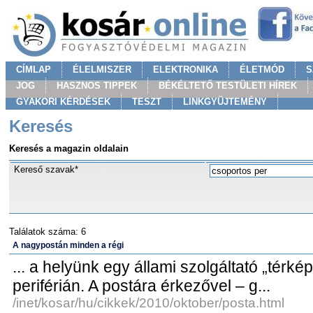
CÍMLAP
ÉLELMISZER
ELEKTRONIKA
ÉLETMÓD
S
JOG
HASZNOS TIPPEK
BÉKÉLTETŐ TESTÜLETI HÍREK
GYAKORI KÉRDÉSEK
TESZT
LINKGYÜJTEMÉNY
Keresés
Keresés a magazin oldalain
Kereső szavak*
Találatok száma: 6
A nagypostán minden a régi
... a helyünk egy állami szolgáltató „térké
periférián. A postára érkezővel – g...
/inet/kosar/hu/cikkek/2010/oktober/posta.html