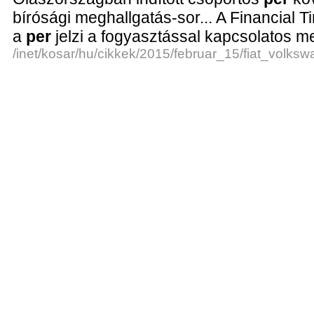
bírósági meghallgatás-sor... A Financial 
a
per
jelzi a fogyasztással kapcsolatos meg
/inet/kosar/hu/cikkek/2015/februar_15/fiat_volks