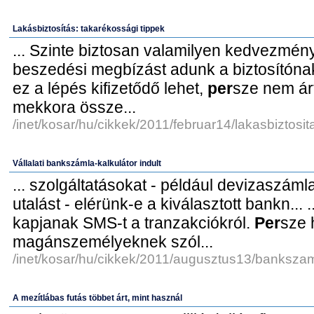
Lakásbiztosítás: takarékossági tippek
... Szinte biztosan valamilyen kedvezmén
beszedési megbízást adunk a biztosítónak...
ez a lépés kifizetődő lehet,
per
sze nem ár
mekkora össze...
/inet/kosar/hu/cikkek/2011/februar14/lakasbiztosit
Vállalati bankszámla-kalkulátor indult
... szolgáltatásokat - például devizaszáml
utalást - elérünk-e a kiválasztott bankn... .
kapjanak SMS-t a tranzakciókról.
Per
sze 
magánszemélyeknek szól...
/inet/kosar/hu/cikkek/2011/augusztus13/bankszam
A mezítlábas futás többet árt, mint használ