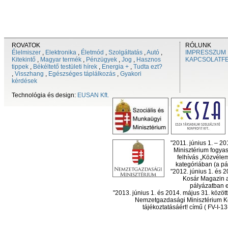
ROVATOK
RÓLUNK
Élelmiszer
,
Elektronika
,
Életmód
,
Szolgáltatás
,
Autó
,
IMPRESSZUM
Kitekintő
,
Magyar termék
,
Pénzügyek
,
Jog
,
Hasznos
KAPCSOLATF
tippek
,
Békéltető testületi hírek
,
Energia +
,
Tudta ezt?
,
Visszhang
,
Egészséges táplálkozás
,
Gyakori
kérdések
Technológia és design:
EUSAN Kft.
"2011. június 1. – 2
Minisztérium fogyas
felhívás „Közvéle
kategóriában (a pál
"2012. június 1. és 
Kosár Magazin a
pályázatban el
"2013. június 1. és 2014. május 31. köz
Nemzetgazdasági Minisztérium Ko
tájékoztatásáért! című ( FV-I-1