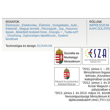
ROVATOK
RÓLUNK
Élelmiszer
,
Elektronika
,
Életmód
,
Szolgáltatás
,
Autó
,
IMPRESSZUM
Kitekintő
,
Magyar termék
,
Pénzügyek
,
Jog
,
Hasznos
KAPCSOLATF
tippek
,
Békéltető testületi hírek
,
Energia +
,
Tudta ezt?
,
Visszhang
,
Egészséges táplálkozás
,
Gyakori
kérdések
Technológia és design:
EUSAN Kft.
"2011. június 1. – 2
Minisztérium fogyas
felhívás „Közvéle
kategóriában (a pál
"2012. június 1. és 
Kosár Magazin a
pályázatban el
"2013. június 1. és 2014. május 31. köz
Nemzetgazdasági Minisztérium Ko
tájékoztatásáért! című ( FV-I-1