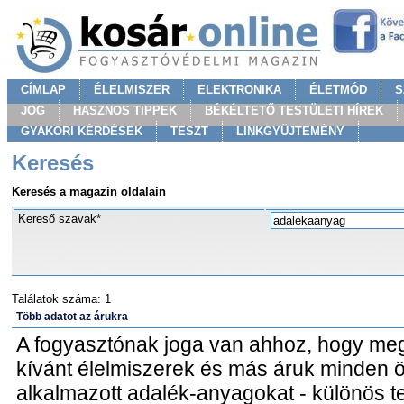
CÍMLAP
ÉLELMISZER
ELEKTRONIKA
ÉLETMÓD
S
JOG
HASZNOS TIPPEK
BÉKÉLTETŐ TESTÜLETI HÍREK
GYAKORI KÉRDÉSEK
TESZT
LINKGYÜJTEMÉNY
Keresés
Keresés a magazin oldalain
Kereső szavak*
Találatok száma: 1
Több adatot az árukra
A fogyasztónak joga van ahhoz, hogy meg
kívánt élelmiszerek és más áruk minden ö
alkalmazott adalék-anyagokat - különös te