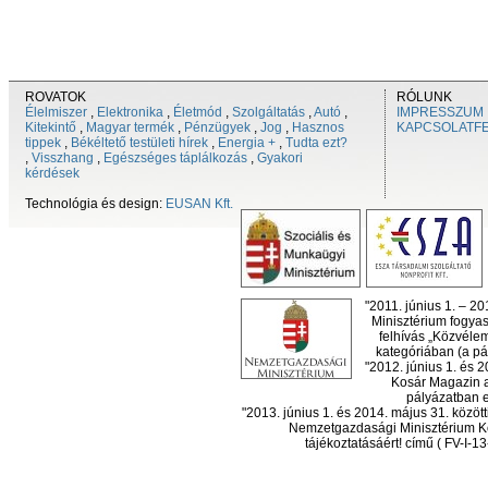
ROVATOK
RÓLUNK
Élelmiszer
,
Elektronika
,
Életmód
,
Szolgáltatás
,
Autó
,
IMPRESSZUM
Kitekintő
,
Magyar termék
,
Pénzügyek
,
Jog
,
Hasznos
KAPCSOLATF
tippek
,
Békéltető testületi hírek
,
Energia +
,
Tudta ezt?
,
Visszhang
,
Egészséges táplálkozás
,
Gyakori
kérdések
Technológia és design:
EUSAN Kft.
"2011. június 1. – 2
Minisztérium fogyas
felhívás „Közvéle
kategóriában (a pál
"2012. június 1. és 
Kosár Magazin a
pályázatban el
"2013. június 1. és 2014. május 31. köz
Nemzetgazdasági Minisztérium Ko
tájékoztatásáért! című ( FV-I-1