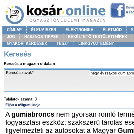
CÍMLAP
ÉLELMISZER
ELEKTRONIKA
ÉLETMÓD
S
JOG
HASZNOS TIPPEK
BÉKÉLTETŐ TESTÜLETI HÍREK
GYAKORI KÉRDÉSEK
TESZT
LINKGYÜJTEMÉNY
Keresés
Keresés a magazin oldalain
Kereső szavak*
Találatok száma: 3
Eljött a téligumi ideje
A
gumiabroncs
nem gyorsan romló termé
fogyasztási eszköz: szakszerű tárolás eset
figyelmezteti az autósokat a Magyar
Gumi