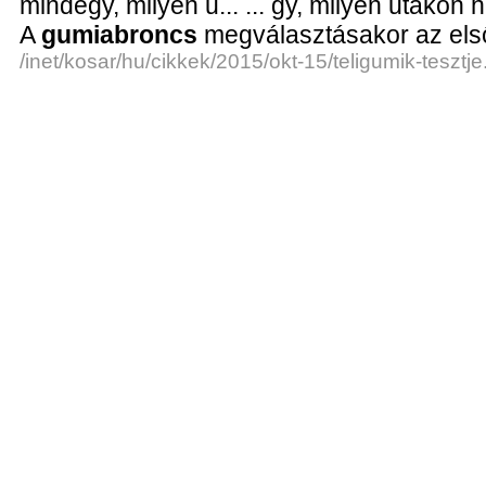
mindegy, milyen u... ... gy, milyen utakon 
A
gumiabroncs
megválasztásakor az első
/inet/kosar/hu/cikkek/2015/okt-15/teligumik-tesztje