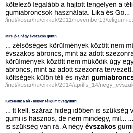
kötelező legalább a hajtott tengelyen a té
gumiabroncsok használata. Lika és Go...
/inet/kosar/hu/cikkek/2011/november13/teligumi-c
Mire jó a négy évszakos gumi?
... zélsőséges körülmények között nem 
évszakos abroncs, mint az adott szezonra t
körülmények között nem működik úgy eg
abroncs, mint az adott szezonra tervezett..
költségek külön téli és nyári
gumiabronc
/inet/kosar/hu/cikkek/2014/aprilis_14/negy_evsz
Közeledik a tél - milyen téligumit vegyünk?
... tt kell, száraz hideg időben is szükség 
gumi is hasznos, de nem mindegy, mil... ...
is szükség van rá. A négy
évszakos
gumi 