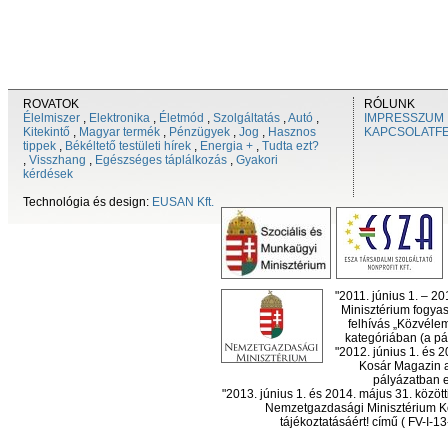
ROVATOK
RÓLUNK
Élelmiszer
,
Elektronika
,
Életmód
,
Szolgáltatás
,
Autó
,
IMPRESSZUM
Kitekintő
,
Magyar termék
,
Pénzügyek
,
Jog
,
Hasznos
KAPCSOLATF
tippek
,
Békéltető testületi hírek
,
Energia +
,
Tudta ezt?
,
Visszhang
,
Egészséges táplálkozás
,
Gyakori
kérdések
Technológia és design:
EUSAN Kft.
"2011. június 1. – 2
Minisztérium fogyas
felhívás „Közvéle
kategóriában (a pál
"2012. június 1. és 
Kosár Magazin a
pályázatban el
"2013. június 1. és 2014. május 31. köz
Nemzetgazdasági Minisztérium Ko
tájékoztatásáért! című ( FV-I-1