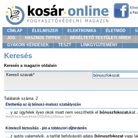
CÍMLAP
ÉLELMISZER
ELEKTRONIKA
ÉLETMÓD
S
JOG
HASZNOS TIPPEK
BÉKÉLTETŐ TESTÜLETI HÍREK
GYAKORI KÉRDÉSEK
TESZT
LINKGYÜJTEMÉNY
Keresés
Keresés a magazin oldalain
Kereső szavak*
Találatok száma: 2
Életbelép az új bónusz-malusz szabályozás
... y az ügyfelek ilyen okok miatt nem veszíthetik el
bónuszfokozat
ukat.
/inet/kosar/hu/cikkek/2011/feb12/bonus.html
Kötelező biztosítás - jön a többszöri díjhirdetés
... z autós valamelyik, a tarifát befolyásoló adata (
bónuszfokozat
vagy lak