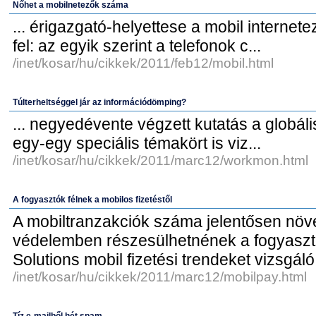
Nőhet a mobilnetezők száma
... érigazgató-helyettese a mobil internet
fel: az egyik szerint a telefonok c...
/inet/kosar/hu/cikkek/2011/feb12/mobil.html
Túlterheltséggel jár az információdömping?
... negyedévente végzett kutatás a globáli
egy-egy speciális témakört is viz...
/inet/kosar/hu/cikkek/2011/marc12/workmon.html
A fogyasztók félnek a mobilos fizetéstől
A mobiltranzakciók száma jelentősen növ
védelemben részesülhetnének a fogyasztó
Solutions mobil fizetési trendeket vizsgáló
/inet/kosar/hu/cikkek/2011/marc12/mobilpay.html