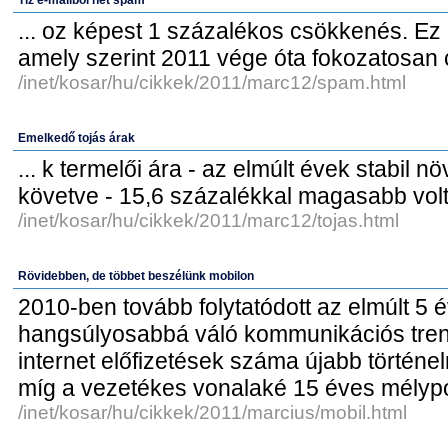
Tíz e-mailből hét spam
... oz képest 1 százalékos csökkenés. Ez 
amely szerint 2011 vége óta fokozatosan c
/inet/kosar/hu/cikkek/2011/marc12/spam.html
Emelkedő tojás árak
... k termelői ára - az elmúlt évek stabil 
követve - 15,6 százalékkal magasabb volt,
/inet/kosar/hu/cikkek/2011/marc12/tojas.html
Rövidebben, de többet beszélünk mobilon
2010-ben tovább folytatódott az elmúlt 5 
hangsúlyosabbá váló kommunikációs trend
internet előfizetések száma újabb történe
míg a vezetékes vonalaké 15 éves mélypon
/inet/kosar/hu/cikkek/2011/marcius/mobil.html