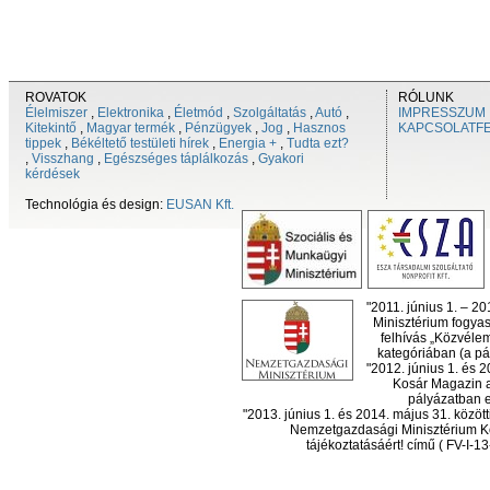
ROVATOK
RÓLUNK
Élelmiszer
,
Elektronika
,
Életmód
,
Szolgáltatás
,
Autó
,
IMPRESSZUM
Kitekintő
,
Magyar termék
,
Pénzügyek
,
Jog
,
Hasznos
KAPCSOLATF
tippek
,
Békéltető testületi hírek
,
Energia +
,
Tudta ezt?
,
Visszhang
,
Egészséges táplálkozás
,
Gyakori
kérdések
Technológia és design:
EUSAN Kft.
"2011. június 1. – 2
Minisztérium fogyas
felhívás „Közvéle
kategóriában (a pál
"2012. június 1. és 
Kosár Magazin a
pályázatban el
"2013. június 1. és 2014. május 31. köz
Nemzetgazdasági Minisztérium Ko
tájékoztatásáért! című ( FV-I-1