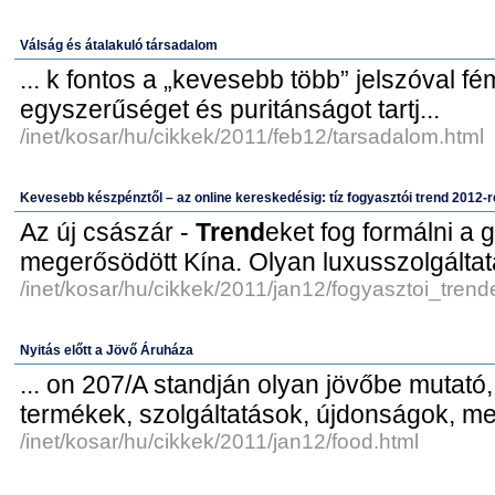
Válság és átalakuló társadalom
... k fontos a „kevesebb több” jelszóval f
egyszerűséget és puritánságot tartj...
/inet/kosar/hu/cikkek/2011/feb12/tarsadalom.html
Kevesebb készpénztől – az online kereskedésig: tíz fogyasztói trend 2012-r
Az új császár -
Trend
eket fog formálni a
megerősödött Kína. Olyan luxusszolgáltatá
/inet/kosar/hu/cikkek/2011/jan12/fogyasztoi_trend
Nyitás előtt a Jövő Áruháza
... on 207/A standján olyan jövőbe mutató,
termékek, szolgáltatások, újdonságok, meg
/inet/kosar/hu/cikkek/2011/jan12/food.html