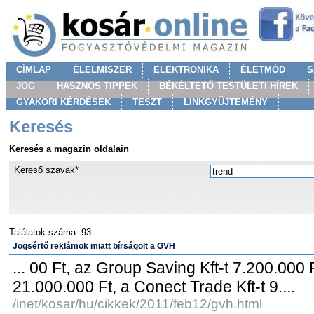
CÍMLAP
ÉLELMISZER
ELEKTRONIKA
ÉLETMÓD
S
JOG
HASZNOS TIPPEK
BÉKÉLTETŐ TESTÜLETI HÍREK
GYAKORI KÉRDÉSEK
TESZT
LINKGYÜJTEMÉNY
Keresés
Keresés a magazin oldalain
Kereső szavak*
Találatok száma: 93
Jogsértő reklámok miatt bírságolt a GVH
... 00 Ft, az Group Saving Kft-t 7.200.000 
21.000.000 Ft, a Conect Trade Kft-t 9....
/inet/kosar/hu/cikkek/2011/feb12/gvh.html