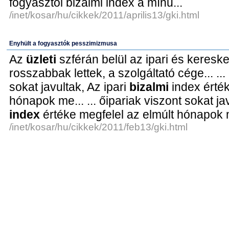
fogyasztói bizalmi index a mínu...
/inet/kosar/hu/cikkek/2011/aprilis13/gki.html
Enyhült a fogyasztók pesszimizmusa
Az
üzleti
szférán belül az ipari és keres
rosszabbak lettek, a szolgáltató cége... ...
sokat javultak, Az ipari
bizalmi
index érték
hónapok me... ... őipariak viszont sokat jav
index
értéke megfelel az elmúlt hónapok 
/inet/kosar/hu/cikkek/2011/feb13/gki.html