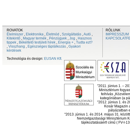
ROVATOK
RÓLUNK
Élelmiszer
,
Elektronika
,
Életmód
,
Szolgáltatás
,
Autó
,
IMPRESSZUM
Kitekintő
,
Magyar termék
,
Pénzügyek
,
Jog
,
Hasznos
KAPCSOLATF
tippek
,
Békéltető testületi hírek
,
Energia +
,
Tudta ezt?
,
Visszhang
,
Egészséges táplálkozás
,
Gyakori
kérdések
Technológia és design:
EUSAN Kft.
"2011. június 1. – 2
Minisztérium fogyas
felhívás „Közvéle
kategóriában (a pál
"2012. június 1. és 
Kosár Magazin a
pályázatban el
"2013. június 1. és 2014. május 31. köz
Nemzetgazdasági Minisztérium Ko
tájékoztatásáért! című ( FV-I-1