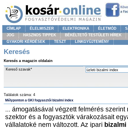
CÍMLAP
ÉLELMISZER
ELEKTRONIKA
ÉLETMÓD
S
JOG
HASZNOS TIPPEK
BÉKÉLTETŐ TESTÜLETI HÍREK
GYAKORI KÉRDÉSEK
TESZT
LINKGYÜJTEMÉNY
Keresés
Keresés a magazin oldalain
Kereső szavak*
Találatok száma: 4
Mélyponton a GKI fogyasztói bizalmi index
... ámogatásával végzett felmérés szerin
szektor és a fogyasztók várakozásait egyará
vállalatoké nem változott. Az ipari
bizalmi