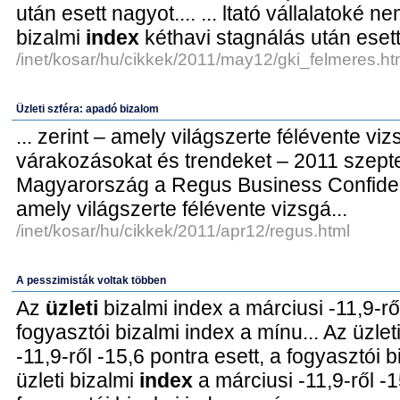
után esett nagyot.... ... ltató vállalatoké ne
bizalmi
index
kéthavi stagnálás után esett
/inet/kosar/hu/cikkek/2011/may12/gki_felmeres.ht
Üzleti szféra: apadó bizalom
... zerint – amely világszerte félévente vi
várakozásokat és trendeket – 2011 szeptem
Magyarország a Regus Business Confid
amely világszerte félévente vizsgá...
/inet/kosar/hu/cikkek/2011/apr12/regus.html
A pesszimisták voltak többen
Az
üzleti
bizalmi index a márciusi -11,9-ről
fogyasztói bizalmi index a mínu... Az üzlet
-11,9-ről -15,6 pontra esett, a fogyasztói b
üzleti bizalmi
index
a márciusi -11,9-ről -1