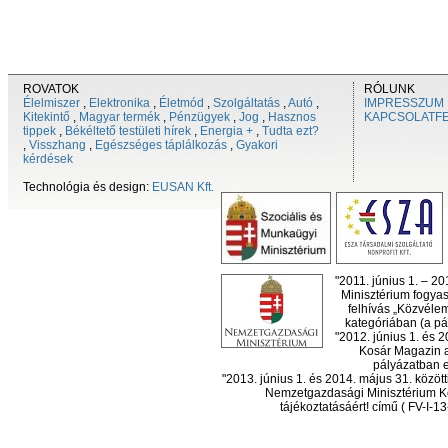
ROVATOK
RÓLUNK
Élelmiszer
,
Elektronika
,
Életmód
,
Szolgáltatás
,
Autó
,
IMPRESSZUM
Kitekintő
,
Magyar termék
,
Pénzügyek
,
Jog
,
Hasznos
KAPCSOLATF
tippek
,
Békéltető testületi hírek
,
Energia +
,
Tudta ezt?
,
Visszhang
,
Egészséges táplálkozás
,
Gyakori
kérdések
Technológia és design:
EUSAN Kft.
"2011. június 1. – 2
Minisztérium fogyas
felhívás „Közvéle
kategóriában (a pál
"2012. június 1. és 
Kosár Magazin a
pályázatban el
"2013. június 1. és 2014. május 31. köz
Nemzetgazdasági Minisztérium Ko
tájékoztatásáért! című ( FV-I-1