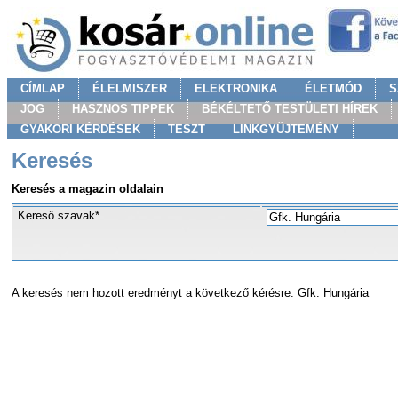
CÍMLAP
ÉLELMISZER
ELEKTRONIKA
ÉLETMÓD
S
JOG
HASZNOS TIPPEK
BÉKÉLTETŐ TESTÜLETI HÍREK
GYAKORI KÉRDÉSEK
TESZT
LINKGYÜJTEMÉNY
Keresés
Keresés a magazin oldalain
Kereső szavak*
A keresés nem hozott eredményt a következő kérésre: Gfk. Hungária