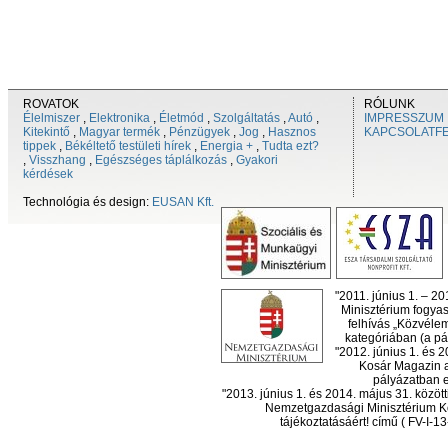
ROVATOK
RÓLUNK
Élelmiszer
,
Elektronika
,
Életmód
,
Szolgáltatás
,
Autó
,
IMPRESSZUM
Kitekintő
,
Magyar termék
,
Pénzügyek
,
Jog
,
Hasznos
KAPCSOLATF
tippek
,
Békéltető testületi hírek
,
Energia +
,
Tudta ezt?
,
Visszhang
,
Egészséges táplálkozás
,
Gyakori
kérdések
Technológia és design:
EUSAN Kft.
"2011. június 1. – 2
Minisztérium fogyas
felhívás „Közvéle
kategóriában (a pál
"2012. június 1. és 
Kosár Magazin a
pályázatban el
"2013. június 1. és 2014. május 31. köz
Nemzetgazdasági Minisztérium Ko
tájékoztatásáért! című ( FV-I-1