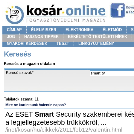
CÍMLAP
ÉLELMISZER
ELEKTRONIKA
ÉLETMÓD
S
JOG
HASZNOS TIPPEK
BÉKÉLTETŐ TESTÜLETI HÍREK
GYAKORI KÉRDÉSEK
TESZT
LINKGYÜJTEMÉNY
Keresés
Keresés a magazin oldalain
Kereső szavak*
Találatok száma: 11
Mire ne kattintsunk Valentin napon?
Az ESET
Smart
Security szakemberei kész
a legjellegzetesebb trükkökről, ...
/inet/kosar/hu/cikkek/2011/feb12/valentin.html