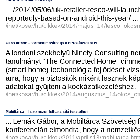
Jön a Tesco okostelefonja!
... /2014/05/06/uk-retailer-tesco-will-launc
reportedly-based-on-android-this-year/ ...
/inet/kosar/hu/cikkek/2014/majus_14/tesco_okosm
Okos otthon – forradalmasíthatja a biztosításokat is
A londoni székhelyű Ninety Consulting ne
tanulmányt “The Connected Home” címmel
(smart home) techonológia fejlődését vizsg
arra, hogy a biztosítók miként lesznek ké
adatokat gyűjteni a kockázatkezeléshez.
/inet/kosar/hu/cikkek/2014/augusztus_14/okos_ot
Mobiltárca – háromezer felhasználó tesztelheti
... Lemák Gábor, a Mobiltárca Szövetség f
konferencián elmondta, hogy a nemzetköz
/inet/kosar/hu/cikkek/2011/aprilis13/mobiltarca.htm