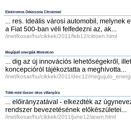
Elektromos Odüsszeia Citroënnel
... res. Ideális városi automobil, melynek 
a Fiat 500-ban véli felfedezni az, ak...
/inet/kosar/hu/cikkek/2011/feb12/citroen.html
Megújuló energiák Miskolcon
... dig az új innovációs lehetőségekről, ille
koncepcióról tájékoztatta a meghívotta...
/inet/kosar/hu/cikkek/2011/dec12/megujulo_energ
Több mint tízezer okos villanyóra
... előirányzatával - elkezdték az úgyneve
rendszer bevezetésének előkészületei...
/inet/kosar/hu/cikkek/2011/june12/aram.html