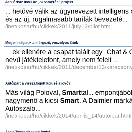
Januárban indul az „okosmérés” projekt
... hetővé válik az úgynevezett intelligens
és az új, rugalmasabb tarifák bevezeté...
/inet/kosar/hu/cikkek/2011/july12/pilot.html
Még mindig sok a mérgező, veszélyes játék
... ek ellenére a csapat talált egy „Chat &
nevű játéktelefont, amely nem felelt ...
/inet/kosar/hu/cikkek/2011/december13/karacsony
Autóipar: a visszafogott luxusé a jövő?
Más világ Poloval,
Smart
tal... empontjáb
nagymenő a kicsi
Smart
. A Daimler márká
Autószalo...
/inet/kosar/hu/cikkek/2014/aprilis_14/autoipar.html