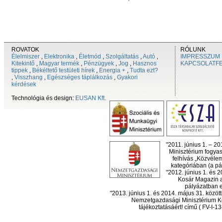
ROVATOK
RÓLUNK
Élelmiszer
,
Elektronika
,
Életmód
,
Szolgáltatás
,
Autó
,
IMPRESSZUM
Kitekintő
,
Magyar termék
,
Pénzügyek
,
Jog
,
Hasznos
KAPCSOLATF
tippek
,
Békéltető testületi hírek
,
Energia +
,
Tudta ezt?
,
Visszhang
,
Egészséges táplálkozás
,
Gyakori
kérdések
Technológia és design:
EUSAN Kft.
"2011. június 1. – 2
Minisztérium fogyas
felhívás „Közvéle
kategóriában (a pál
"2012. június 1. és 
Kosár Magazin a
pályázatban el
"2013. június 1. és 2014. május 31. köz
Nemzetgazdasági Minisztérium Ko
tájékoztatásáért! című ( FV-I-1